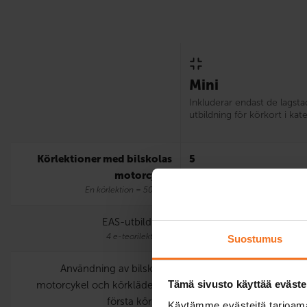
Mini
Inkluderar endast de lagst
utbildning för körkort i kat
Körlektioner med bilskolas
5
motorcykel
En körlektion = 50 min.
EAS-utbildning
4 e-teorilektioner
Suostumus
Användning av bilskolas
Tämä sivusto käyttää eväste
motorcykel och körkläder vid
första körprov
Käytämme evästeitä tarjoama