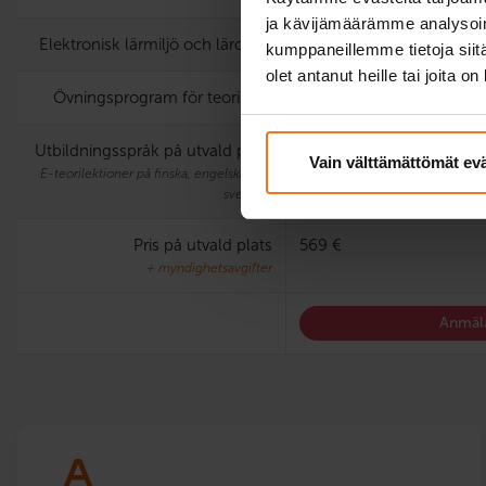
ja kävijämäärämme analysoim
Elektronisk lärmiljö och lärobok
kumppaneillemme tietoja siitä
olet antanut heille tai joita o
Övningsprogram för teoriprov
Utbildningsspråk på utvald plats
finska, engelska
Vain välttämättömät ev
E-teorilektioner på finska, engelska och
svenska.
Pris på utvald plats
569 €
+ myndighetsavgifter
Anmäla