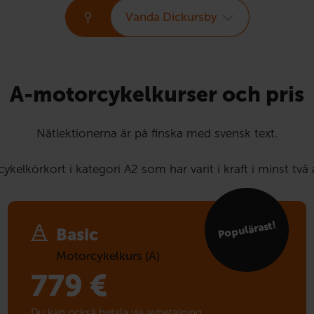
Vanda Dickursby
A-motorcykelkurser och pris
Nätlektionerna är på finska med svensk text.
elkörkort i kategori A2 som har varit i kraft i minst två 
Populärast!
Basic
Motorcykelkurs (A)
779
€
Du kan också betala via avbetalning