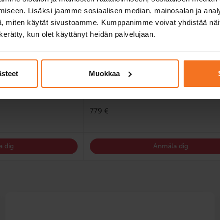
iseen. Lisäksi jaamme sosiaalisen median, mainosalan ja analy
, miten käytät sivustoamme. Kumppanimme voivat yhdistää näitä t
n kerätty, kun olet käyttänyt heidän palvelujaan.
finska, engelska
ästeet
Muokkaa
779 €
 dig
Anmäla dig