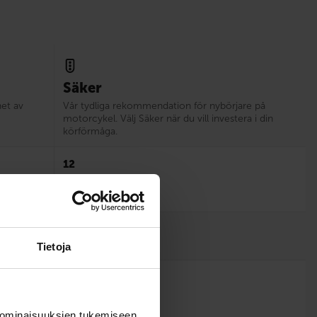
Säker
het av
Vår tydliga rekommendation för nybörjare på
motorcykel. Välj Säker när du vill investera i din
körförmåga.
12
Tietoja
 ominaisuuksien tukemiseen