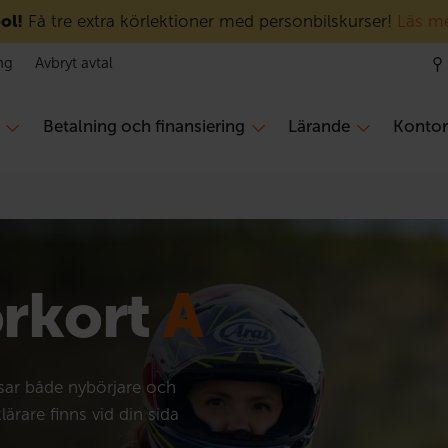
ol!
Få tre extra körlektioner med personbilskurser!
Läs m
ng
Avbryt avtal
Betalning och finansiering
Lärande
Konto
rkort
A
ssar både nybörjare och
lärare finns vid din sida