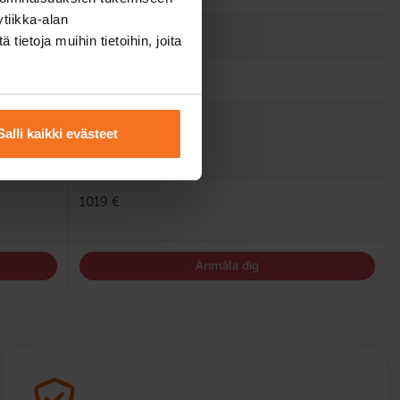
tiikka-alan
ietoja muihin tietoihin, joita
finska, engelska
Salli kaikki evästeet
1019 €
Anmäla dig