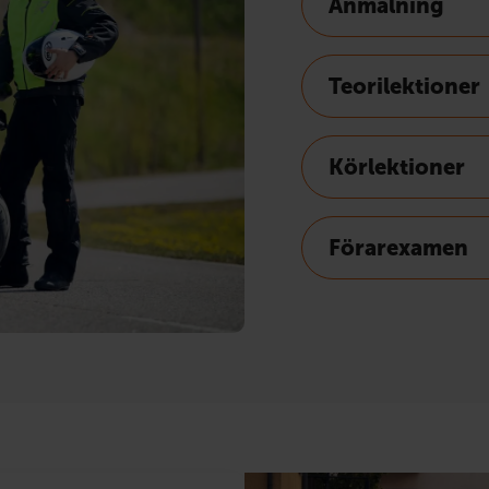
Anmälning
Teorilektioner
Körlektioner
Förarexamen