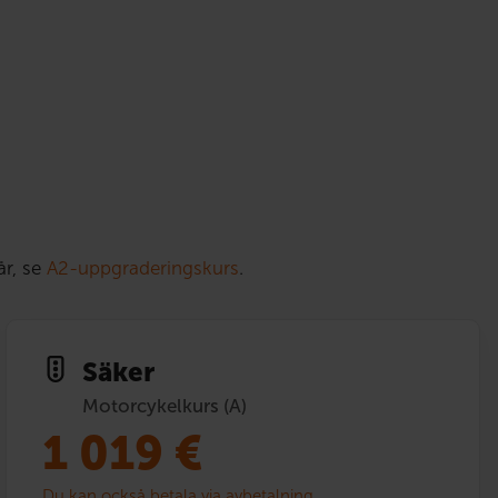
år, se
A2-uppgraderingskurs
.
Säker
Motorcykelkurs (A)
1 019
€
Du kan också betala via avbetalning