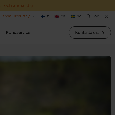
er och anmäl dig
Vanda Dickursby
fi
en
sv
Sök
r
Kundservice
Kontakta oss