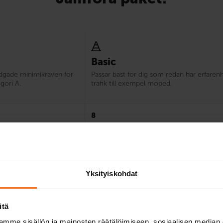
Basic
adgade minimikraven för
Passar bäst för dig som redan har erfaren
egori A.
trafik till exempel moped.
8
Yksityiskohdat
itä
mme sisällön ja mainosten räätälöimiseen, sosiaalisen median