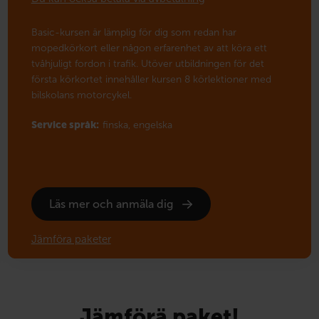
Basic-kursen är lämplig för dig som redan har
mopedkörkort eller någon erfarenhet av att köra ett
tvåhjuligt fordon i trafik. Utöver utbildningen för det
första körkortet innehåller kursen 8 körlektioner med
bilskolans motorcykel.
Service språk:
finska,
engelska
Läs mer och anmäla dig
Jämföra paketer
Jämförä paket!