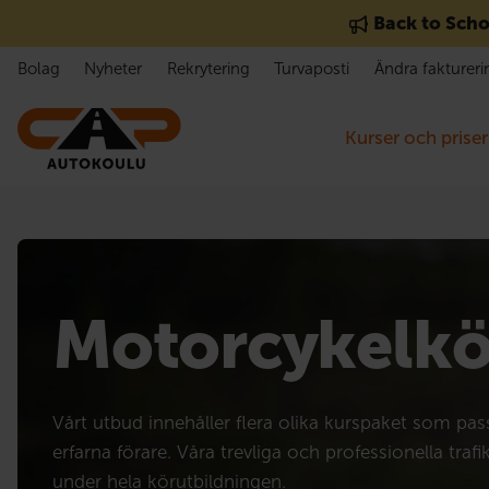
Gå till innehåll
Back to Scho
Bolag
Nyheter
Rekrytering
Turvaposti
Ändra faktureri
Kurser och priser
Motorcykelkö
Vårt utbud innehåller flera olika kurspaket som pa
erfarna förare. Våra trevliga och professionella trafik
under hela körutbildningen.