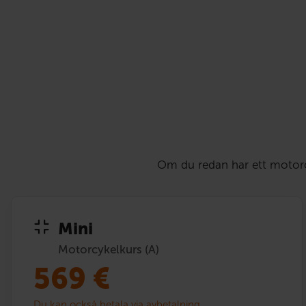
Om du redan har ett motorcyk
Mini
Motorcykelkurs (A)
569
€
Du kan också betala via avbetalning