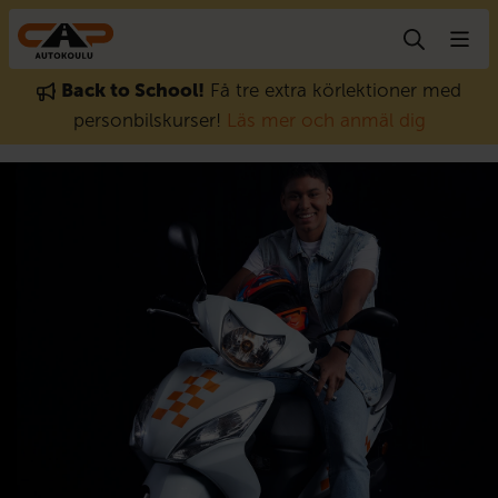
Gå till innehåll
Back to School!
Få tre extra körlektioner med
personbilskurser!
Läs mer och anmäl dig