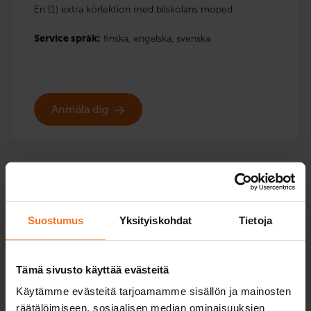
En (1) extra körlektion med bilskolans moped.
Service språk:
finska,
engelska,
svenska
Anmäla dig
Två körlektioner
Mopedkurs (AM120)
Suostumus
Yksityiskohdat
Tietoja
189
€
Du kan också betala via avbetalning
Tämä sivusto käyttää evästeitä
Två (2) extra körlektioner med bilskolans moped.
Käytämme evästeitä tarjoamamme sisällön ja mainosten
räätälöimiseen, sosiaalisen median ominaisuuksien