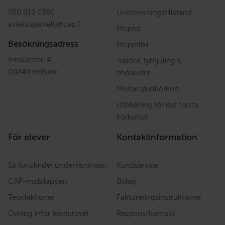
050 913 0300
Undervisningstillstånd
asiakaspalvelu
@
cap.fi
Moped
Besökningsadress
Mopedbil
Ilmalantori 4
Traktor, fyrhjuling &
00240 Helsinki
snöskoter
Motorcykelkörkort
Utbildning för det första
körkortet
För elever
Kontaktinformation
Så fortskrider undervisningen
Kundservice
CAP-mobilappen
Bolag
Teorilektioner
Faktureringsinstruktioner
Övning inför teoriprovet
Respons/kontakt