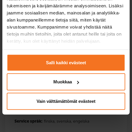
Service språk:
finska,
engelska,
svenska
tukemiseen ja kävijämäärämme analysoimiseen. Lisäksi
jaamme sosiaalisen median, mainosalan ja analytiikka-
alan kumppaneillemme tietoja siitä, miten käytät
sivustoamme. Kumppanimme voivat yhdistää näitä
Anmäla dig
tietoja muihin tietoihin, joita olet antanut heille tai joita on
kerätty, kun olet käyttänyt heidän palvelujaan.
Salli kaikki evästeet
Tre körlektioner
Mopedkurs (AM120)
Muokkaa
269
€
Du kan också betala via avbetalning
Vain välttämättömät evästeet
Tre (3) extra körlektioner med bilskolans moped.
Service språk:
finska,
svenska,
engelska