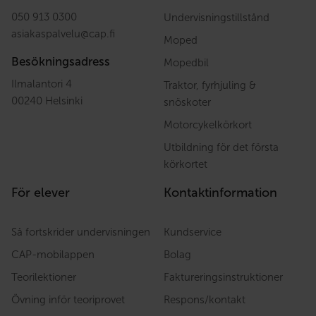
050 913 0300
Undervisningstillstånd
asiakaspalvelu
@
cap.fi
Moped
Besökningsadress
Mopedbil
Ilmalantori 4
Traktor, fyrhjuling &
00240 Helsinki
snöskoter
Motorcykelkörkort
Utbildning för det första
körkortet
För elever
Kontaktinformation
Så fortskrider undervisningen
Kundservice
CAP-mobilappen
Bolag
Teorilektioner
Faktureringsinstruktioner
Övning inför teoriprovet
Respons/kontakt