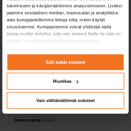
Service språk:
finska
tukemiseen ja kävijämäärämme analysoimiseen. Lisäksi
jaamme sosiaalisen median, mainosalan ja analytiikka-
alan kumppaneillemme tietoja siitä, miten käytät
sivustoamme. Kumppanimme voivat yhdistää näitä
Anmäla dig
tietoja muihin tietoihin, joita olet antanut heille tai joita on
kerätty, kun olet käyttänyt heidän palvelujaan.
Salli kaikki evästeet
Tre körlektioner
Mopedkurs (AM120)
Muokkaa
249
€
Du kan också betala via avbetalning
Vain välttämättömät evästeet
Tre (3) extra körlektioner med bilskolans moped.
Service språk:
finska