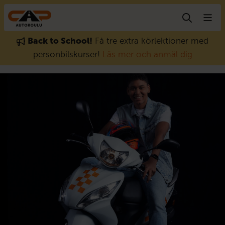
Gå till innehåll
Back to School!
Få tre extra körlektioner med
personbilskurser!
Läs mer och anmäl dig