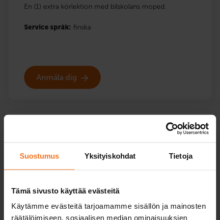
En (1) extra körlektion med bilskolans moped.
Service språk:
finska
Anmäla dig
Två körlektioner
Mopedkurs (AM120)
Suostumus
Yksityiskohdat
Tietoja
169
€
Du kan också betala via avbetalning
Tämä sivusto käyttää evästeitä
Två (2) extra körlektioner med bilskolans moped.
Käytämme evästeitä tarjoamamme sisällön ja mainosten
räätälöimiseen, sosiaalisen median ominaisuuksien