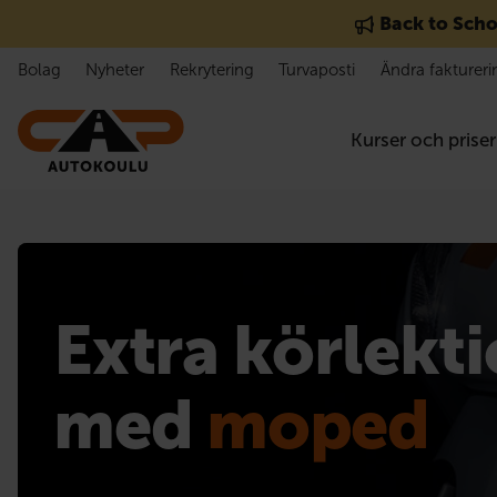
Gå till innehåll
Back to Scho
Bolag
Nyheter
Rekrytering
Turvaposti
Ändra faktureri
Kurser och priser
Extra körlekt
med
moped