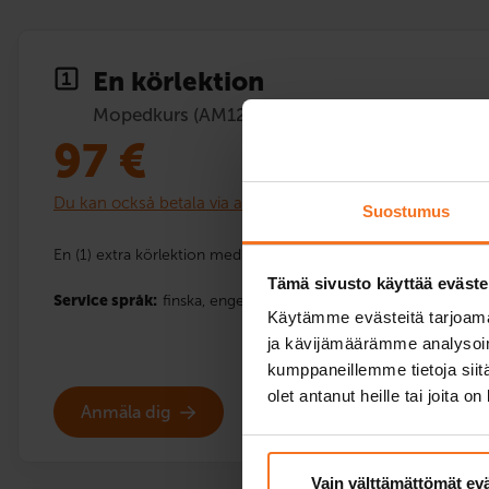
En körlektion
Mopedkurs (AM120)
97
€
Du kan också betala via avbetalning
Suostumus
En (1) extra körlektion med bilskolans moped.
Tämä sivusto käyttää eväste
Service språk:
finska,
engelska,
svenska
Käytämme evästeitä tarjoama
ja kävijämäärämme analysoim
kumppaneillemme tietoja siitä
olet antanut heille tai joita o
Anmäla dig
Vain välttämättömät ev