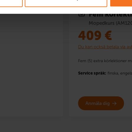
Fem körlekt
Mopedkurs (AM12
409
€
Du kan också betala via av
Fem (5) extra körlektioner 
Service språk:
finska,
engels
Anmäla dig