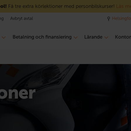
ol!
Få tre extra körlektioner med personbilskurser!
Läs m
ng
Avbryt avtal
Helsingf
Betalning och finansiering
Lärande
Konto
ioner