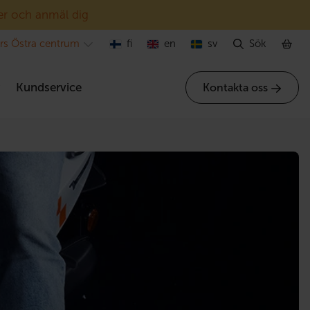
er och anmäl dig
ors Östra centrum
fi
en
sv
Sök
r
Kundservice
Kontakta oss