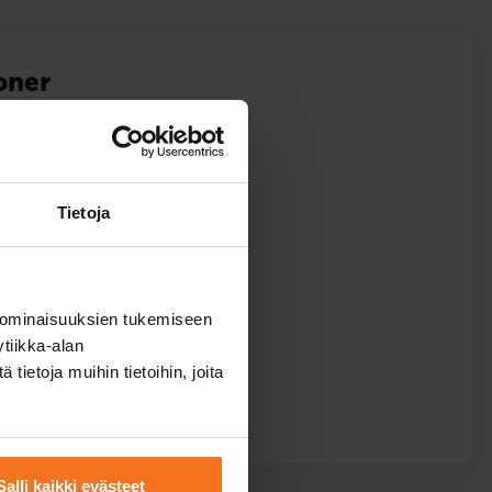
oner
0)
betalning
Tietoja
ed bilskolans moped.
ka,
svenska
 ominaisuuksien tukemiseen
tiikka-alan
ietoja muihin tietoihin, joita
Salli kaikki evästeet