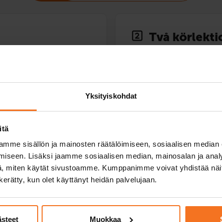
Två körlekti
Mopedkurs (AM12
189
€
Du kan också betala via av
Yksityiskohdat
Två (2) extra körlektioner m
itä
Service språk:
finska,
engels
mme sisällön ja mainosten räätälöimiseen, sosiaalisen median
iseen. Lisäksi jaamme sosiaalisen median, mainosalan ja analy
, miten käytät sivustoamme. Kumppanimme voivat yhdistää näitä t
n kerätty, kun olet käyttänyt heidän palvelujaan.
Anmäla dig
ästeet
Muokkaa