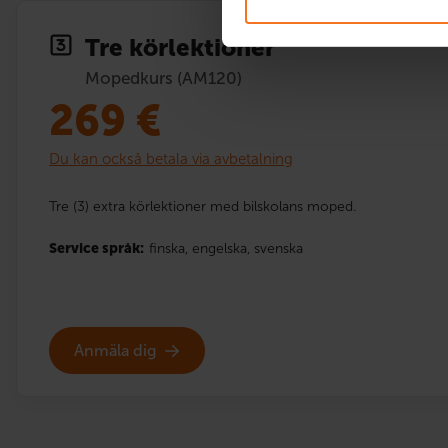
Tre körlektioner
Mopedkurs (AM120)
269
€
Du kan också betala via avbetalning
Tre (3) extra körlektioner med bilskolans moped.
Service språk:
finska,
engelska,
svenska
Anmäla dig