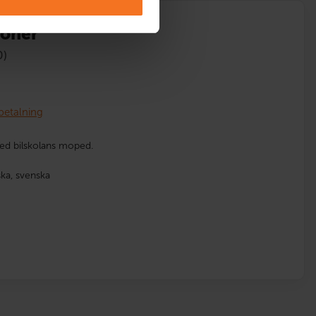
ioner
0)
betalning
med bilskolans moped.
ka,
svenska