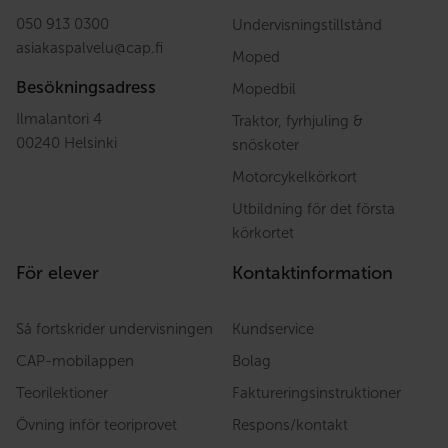
050 913 0300
Undervisningstillstånd
asiakaspalvelu
@
cap.fi
Moped
Besökningsadress
Mopedbil
Ilmalantori 4
Traktor, fyrhjuling &
00240 Helsinki
snöskoter
Motorcykelkörkort
Utbildning för det första
körkortet
För elever
Kontaktinformation
Så fortskrider undervisningen
Kundservice
CAP-mobilappen
Bolag
Teorilektioner
Faktureringsinstruktioner
Övning inför teoriprovet
Respons/kontakt