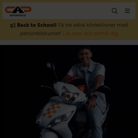
Gå till innehåll
Back to School!
Få tre extra körlektioner med
personbilskurser!
Läs mer och anmäl dig