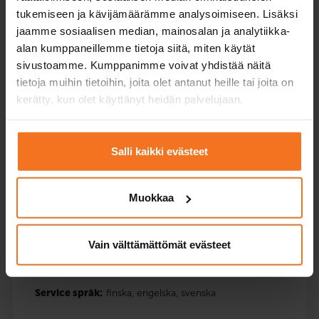
Service språk:
finska,
engelska,
svenska
tukemiseen ja kävijämäärämme analysoimiseen. Lisäksi
jaamme sosiaalisen median, mainosalan ja analytiikka-
alan kumppaneillemme tietoja siitä, miten käytät
sivustoamme. Kumppanimme voivat yhdistää näitä
Anmäla dig
tietoja muihin tietoihin, joita olet antanut heille tai joita on
kerätty, kun olet käyttänyt heidän palvelujaan.
Salli kaikki evästeet
Tre körlektioner
Mopedkurs (AM120)
Muokkaa
269
€
Du kan också betala via avbetalning
Vain välttämättömät evästeet
Tre (3) extra körlektioner med bilskolans moped.
Service språk:
finska,
engelska,
svenska