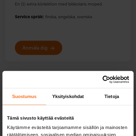
En (1) extra körlektion med bilskolans moped.
Service språk:
finska,
engelska,
svenska
Anmäla dig
Två körlektioner
Mopedkurs (AM120)
Suostumus
Yksityiskohdat
Tietoja
189
€
Du kan också betala via avbetalning
Tämä sivusto käyttää evästeitä
Två (2) extra körlektioner med bilskolans moped.
Käytämme evästeitä tarjoamamme sisällön ja mainosten
räätälöimiseen, sosiaalisen median ominaisuuksien