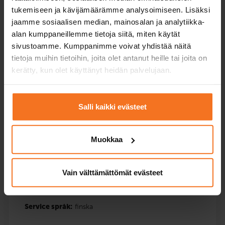
Service språk:
finska
tukemiseen ja kävijämäärämme analysoimiseen. Lisäksi
jaamme sosiaalisen median, mainosalan ja analytiikka-
alan kumppaneillemme tietoja siitä, miten käytät
sivustoamme. Kumppanimme voivat yhdistää näitä
Anmäla dig
tietoja muihin tietoihin, joita olet antanut heille tai joita on
kerätty, kun olet käyttänyt heidän palvelujaan.
Salli kaikki evästeet
Tre körlektioner
Mopedkurs (AM120)
Muokkaa
269
€
Du kan också betala via avbetalning
Vain välttämättömät evästeet
Tre (3) extra körlektioner med bilskolans moped.
Service språk:
finska