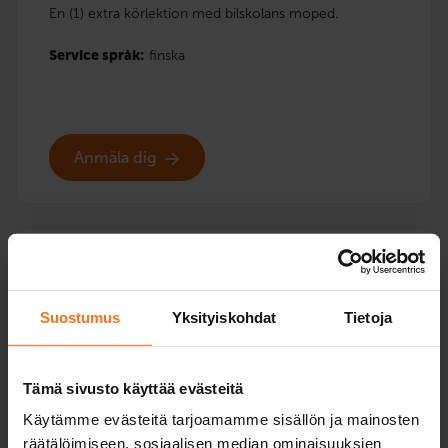
En (1) extra körlektion med bilskolans moped.
Service språk:
finska
Anmäla dig
Två körlektioner
Mopedkurs (AM120)
Suostumus
Yksityiskohdat
Tietoja
189
€
Du kan också betala via avbetalning
Tämä sivusto käyttää evästeitä
Två (2) extra körlektioner med bilskolans moped.
Käytämme evästeitä tarjoamamme sisällön ja mainosten
räätälöimiseen, sosiaalisen median ominaisuuksien