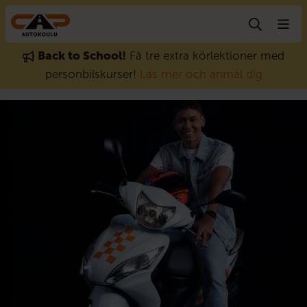
Gå till innehåll
Back to School!
Få tre extra körlektioner med
personbilskurser!
Läs mer och anmäl dig