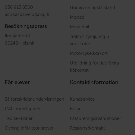
050 913 0300
Undervisningstillstånd
asiakaspalvelu
@
cap.fi
Moped
Besökningsadress
Mopedbil
Ilmalantori 4
Traktor, fyrhjuling &
00240 Helsinki
snöskoter
Motorcykelkörkort
Utbildning för det första
körkortet
För elever
Kontaktinformation
Så fortskrider undervisningen
Kundservice
CAP-mobilappen
Bolag
Teorilektioner
Faktureringsinstruktioner
Övning inför teoriprovet
Respons/kontakt