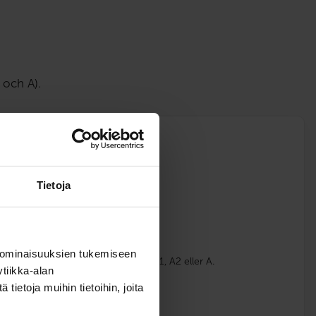
 och A).
oner
)
Tietoja
betalning
 ominaisuuksien tukemiseen
d bilskolans motorcykel i kategori A1, A2 eller A.
tiikka-alan
ietoja muihin tietoihin, joita
ska