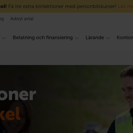
ol!
Få tre extra körlektioner med personbilskurser!
Läs m
ng
Avbryt avtal
Betalning och finansiering
Lärande
Konto
ioner
kel