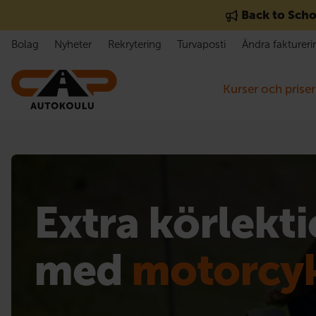
Gå till innehåll
Back to Scho
Bolag
Nyheter
Rekrytering
Turvaposti
Ändra faktureri
Kurser och priser
Extra körlekt
med
motorcy