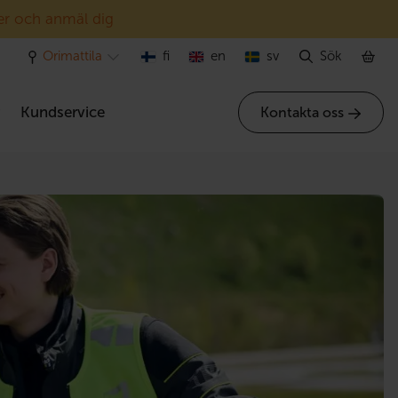
er och anmäl dig
Orimattila
fi
en
sv
Sök
r
Kundservice
Kontakta oss