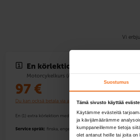
Vi erbj
En körlektion
Motorcykelkurs (A)
Suostumus
97
€
Du kan också betala via avbetalning
Tämä sivusto käyttää eväste
Käytämme evästeitä tarjoama
En (1) extra körlektion med bilskolans motorcykel i kategori A1,
ja kävijämäärämme analysoim
kumppaneillemme tietoja siitä
Service språk:
finska,
engelska
olet antanut heille tai joita o