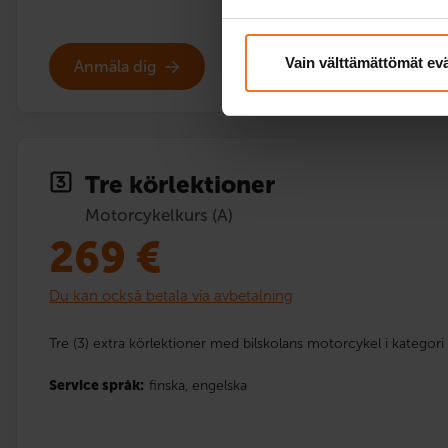
Vain välttämättömät ev
Anmäla dig
Tre körlektioner
Motorcykelkurs (A)
269
€
Du kan också betala via avbetalning
Tre (3) extra körlektioner med bilskolans motorcykel i kategori 
Service språk:
finska,
engelska