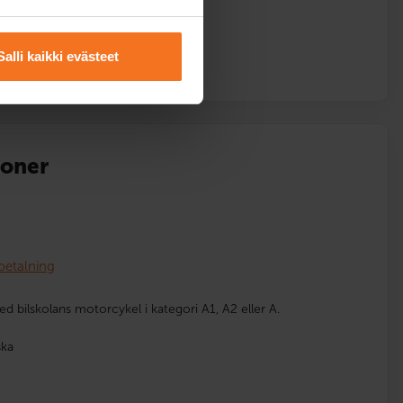
Salli kaikki evästeet
ioner
)
betalning
d bilskolans motorcykel i kategori A1, A2 eller A.
ska