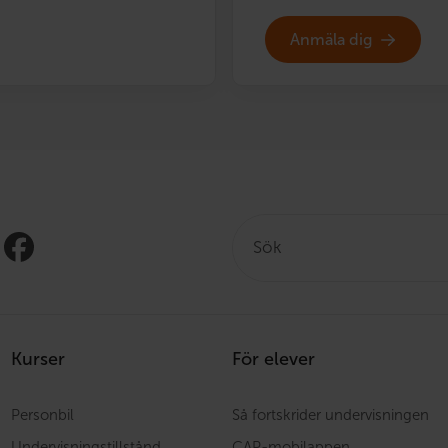
Anmäla dig
Sök:
Kurser
För elever
Personbil
Så fortskrider undervisningen
Undervisningstillstånd
CAP-mobilappen