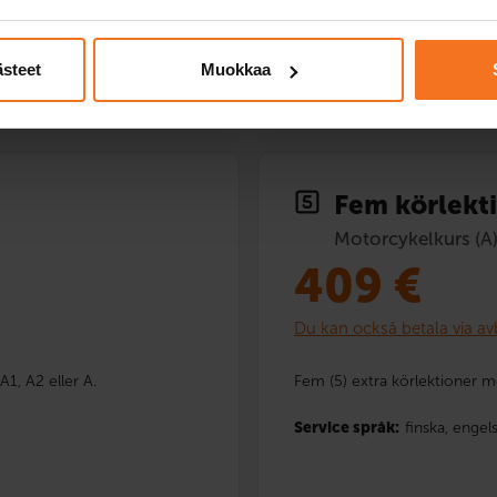
ästeet
Muokkaa
Anmäla dig
Fem körlekt
Motorcykelkurs (A
409
€
Du kan också betala via av
A1, A2 eller A.
Fem (5) extra körlektioner me
Service språk:
finska,
engel