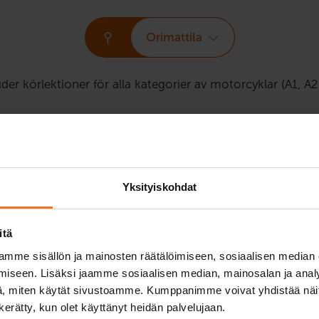
Orimattila
uder körlektioner för alla kategorier av motorcyklar (A1, A2
Två körlekti
Motorcykelkurs (A
Yksityiskohdat
189
€
Du kan också betala via av
itä
mme sisällön ja mainosten räätälöimiseen, sosiaalisen median
 A2 eller A.
Två (2) extra körlektioner me
iseen. Lisäksi jaamme sosiaalisen median, mainosalan ja analy
, miten käytät sivustoamme. Kumppanimme voivat yhdistää näitä t
Service språk:
finska,
engel
n kerätty, kun olet käyttänyt heidän palvelujaan.