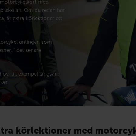
r motorcykelkort med
 bilskolan. Om du redan har
a, är extra körlektioner ett
torcykel antingen som
oner. I det senare
ehov, till exempel långsam
ker.
tra körlektioner med motorcy