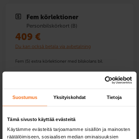
Fem körlektioner
Personbilskörkort (B)
409
€
Du kan också betala via avbetalning
Fem (5) extra körlektioner med bilskolans bil.
Service språk:
finska
Suostumus
Yksityiskohdat
Tietoja
Anmäla dig
Tämä sivusto käyttää evästeitä
Käytämme evästeitä tarjoamamme sisällön ja mainosten
räätälöimiseen, sosiaalisen median ominaisuuksien