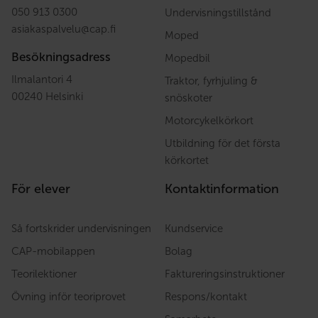
050 913 0300
Undervisningstillstånd
asiakaspalvelu
@
cap.fi
Moped
Besökningsadress
Mopedbil
Ilmalantori 4
Traktor, fyrhjuling &
00240 Helsinki
snöskoter
Motorcykelkörkort
Utbildning för det första
körkortet
För elever
Kontaktinformation
Så fortskrider undervisningen
Kundservice
CAP-mobilappen
Bolag
Teorilektioner
Faktureringsinstruktioner
Övning inför teoriprovet
Respons/kontakt