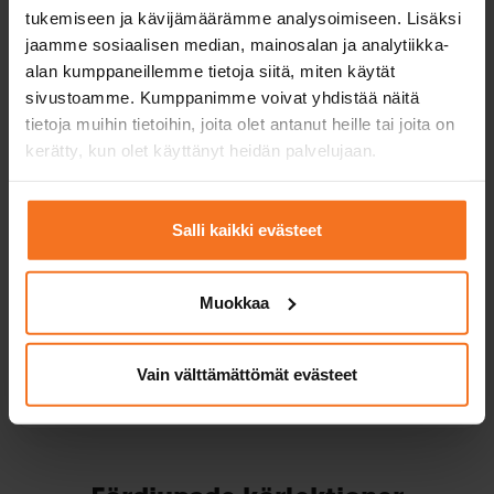
5 körlektioner och användning
tukemiseen ja kävijämäärämme analysoimiseen. Lisäksi
av bil vid körprovet
jaamme sosiaalisen median, mainosalan ja analytiikka-
Personbilskörkort (B)
alan kumppaneillemme tietoja siitä, miten käytät
sivustoamme. Kumppanimme voivat yhdistää näitä
564
€
tietoja muihin tietoihin, joita olet antanut heille tai joita on
Du kan också betala via avbetalning
kerätty, kun olet käyttänyt heidän palvelujaan.
Fem (5) körlektioner och användning av bil vid
körprovet.
Salli kaikki evästeet
Service språk:
finska
Muokkaa
Vain välttämättömät evästeet
Läs mer och anmäla dig