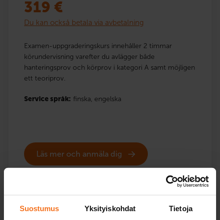
319
€
Du kan också betala via avbetalning
Examen-uppgraderingskurs innehåller 2 timmar
körundervisning varefter du avlägger både
hanteringsprov och körprov i kategori A samt möjligen
ett teoriprov.
Service språk:
finska,
engelska
Läs mer och anmäla dig
Jämföra paketer
Suostumus
Yksityiskohdat
Tietoja