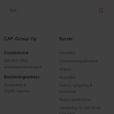
Sök:
CAP-Group Oy
Kurser
Kundservice
Personbil
050 913 0300
Undervisningstillstånd
asiakaspalvelu
@
cap.fi
Moped
Besökningsadress
Mopedbil
Ilmalantori 4
Traktor, fyrhjuling &
00240 Helsinki
snöskoter
Motorcykelkörkort
Utbildning för det första