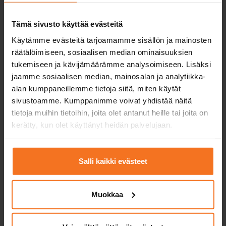
Säker
Examen-
Tämä sivusto käyttää evästeitä
uppgraderings
uppgrader
Käytämme evästeitä tarjoamamme sisällön ja mainosten
kurs
kurs
räätälöimiseen, sosiaalisen median ominaisuuksien
tukemiseen ja kävijämäärämme analysoimiseen. Lisäksi
5 timmar körundervisning
2 timmar körundervi
och 2 teorilektioner,
varefter du avlägger
jaamme sosiaalisen median, mainosalan ja analytiikka-
varefter du direkt får körrätt
hanteringsprov och 
i kategori A utan
i kategori A
alan kumppaneillemme tietoja siitä, miten käytät
förarexamen.
sivustoamme. Kumppanimme voivat yhdistää näitä
tietoja muihin tietoihin, joita olet antanut heille tai joita on
Körlektioner med
5
2
kerätty, kun olet käyttänyt heidän palvelujaan.
bilskolas
motorcykel
En körlektion = 50
min.
Salli kaikki evästeet
E-teorilektioner
2
behövs inte
Muokkaa
Användning av
behövs inte
bilskolas motorcykel
och körkläder vid