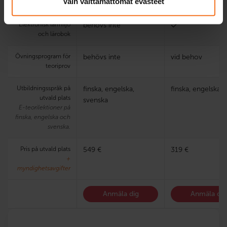
Vain välttämättömät evästeet
första körprov
Elektronisk lärmiljö
behövs inte
och lärobok
Övningsprogram för
behövs inte
vid behov
teoriprov
Utbildningsspråk på
finska, engelska,
finska, engelska
utvald plats
svenska
E-teorilektioner på
finska, engelska och
svenska.
Pris på utvald plats
549 €
319 €
+
myndighetsavgifter
Anmäla dig
Anmäla dig