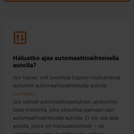
Haluatko ajaa automaattivaihteisella
autolla?
Jos haluat, voit suorittaa Espoon keskuksessa
ajotunnit automaattiavaihteisella autolla.
Lue lisää…
Jos valitset automaattiopetuksen, ajokorttiisi
tulee merkintä, joka oikeuttaa ajamaan vain
automaattivaihteisella autoilla. Et siis saa ajaa
autolla, jossa on manuaalivaihteet – eli
vaihdekeppi, josta kuljettaja itse vaihtaa