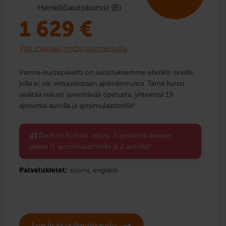
Henkilöautokurssi (B)
1 629
€
Voit maksaa myös osamaksulla
Varma-kurssipaketti on suosituksemme etenkin sinulle,
jolla ei ole entuudestaan ajokokemusta. Tämä kurssi
sisältää reilusti syventävää opetusta, yhteensä 19
ajotuntia autolla ja ajosimulaattorilla!
Back to School -etusi: 3 ajotuntia kaupan
päälle (1 ajosimulaattorilla ja 2 autolla)!
Palvelukielet:
suomi,
englanti
Lue lisää ja ilmoittaudu