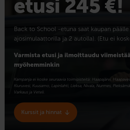
etusi 245 €!
Back to School -etuna saat kaupan päälle 
ajosimulaattorilla ja 2 autolla). (Etu ei kos
Varmista etusi ja ilmoittaudu viimeistää
myöhemminkin
Kampanja ei koske seuraavia toimipisteitä: Haapajärvi, Haapavesi, I
Kiuruvesi, Kuusamo, Lapinlahti, Lieksa, Nivala, Nurmes, Pieksämäk
Varkaus ja Veteli.
Kurssit ja hinnat