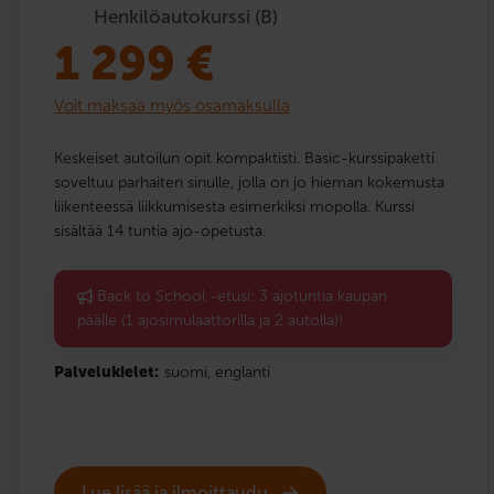
Henkilöautokurssi (B)
1 299
€
Voit maksaa myös osamaksulla
Keskeiset autoilun opit kompaktisti. Basic-kurssipaketti
soveltuu parhaiten sinulle, jolla on jo hieman kokemusta
liikenteessä liikkumisesta esimerkiksi mopolla. Kurssi
sisältää 14 tuntia ajo-opetusta.
Back to School -etusi: 3 ajotuntia kaupan
päälle (1 ajosimulaattorilla ja 2 autolla)!
Palvelukielet:
suomi,
englanti
Lue lisää ja ilmoittaudu