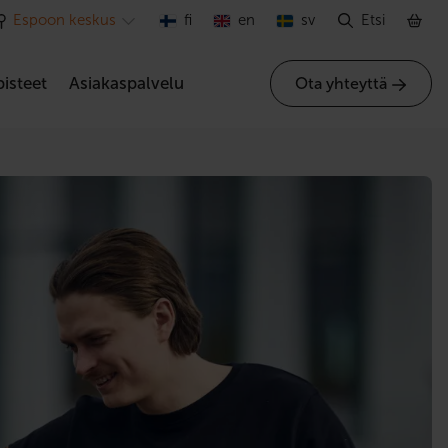
Espoon keskus
fi
en
sv
Etsi
isteet
Asiakaspalvelu
Ota yhteyttä