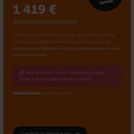
män.
1 419
€
Voit maksaa myös osamaksulla
Optimi-kurssipaketti on suosituin ajokorttikurssimme!
Tämä kurssi sisältää yhteensä 16 tuntia ajo-opetusta
autolla ja ajosimulaattorilla. Hyviä oppimistuloksia fiksulla
tuntiyhdistelmällä.
Back to School -etusi: 3 ajotuntia kaupan
päälle (1 ajosimulaattorilla ja 2 autolla)!
Palvelukielet:
suomi,
englanti
Lue lisää ja ilmoittaudu