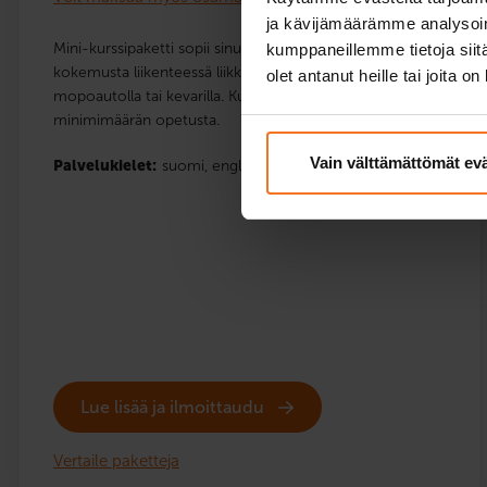
ja kävijämäärämme analysoim
Mini-kurssipaketti sopii sinulle, jolla on ennestään paljon
kumppaneillemme tietoja siitä
kokemusta liikenteessä liikkumisesta esimerkiksi
olet antanut heille tai joita o
mopoautolla tai kevarilla. Kurssi sisältää vain lakisääteisen
minimimäärän opetusta.
Vain välttämättömät ev
Palvelukielet:
suomi,
englanti
Lue lisää ja ilmoittaudu
Vertaile paketteja