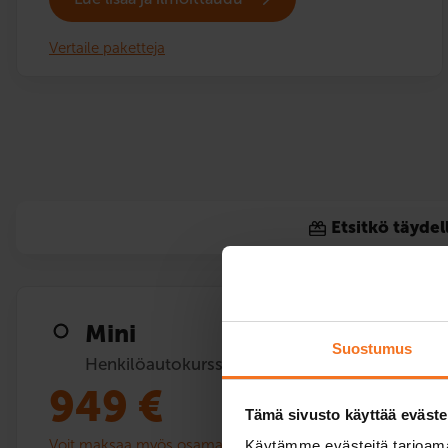
Vertaile paketteja
Etsitkö täydel
Mini
Suostumus
Henkilöautokurssi (B)
949
€
Tämä sivusto käyttää eväste
Voit maksaa myös osamaksulla
Käytämme evästeitä tarjoama