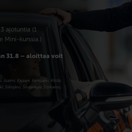
3 ajotuntia (1
ke Mini-kurssia.)
n 31.8 – aloittaa voit
isalmi, Kajaani, Kemijärvi, Kittilä,
i, Siilinjärvi, Sodankylä, Sotkamo,