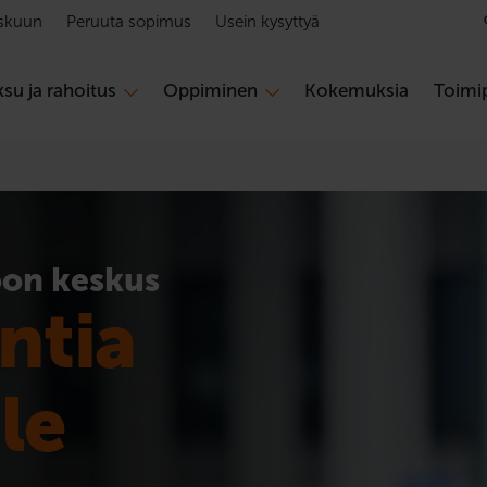
skuun
Peruuta sopimus
Usein kysyttyä
su ja rahoitus
Oppiminen
Kokemuksia
Toimip
oon keskus
ntia
le