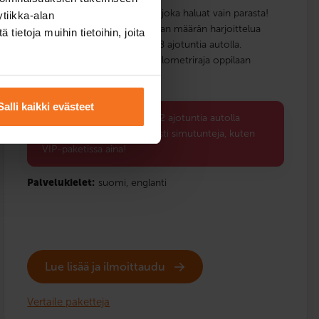
VIP-kurssipaketti sopii sinulle, joka haluat vain parasta!
tiikka-alan
Tämä paketti sisältää rajattoman määrän harjoittelua
ietoja muihin tietoihin, joita
ajosimulaattorissa ja huimat 18 ajotuntia autolla.
Haemme sinut ajotunneille. Kilometriraja oppilaan
hakemiselle on 15 km.
Salli kaikki evästeet
Back to School -etusi: 2 ajotuntia autolla
kaupan päälle ja rajattomasti simutunteja, kuten
VIP-paketissa aina!
Palvelukielet:
suomi,
englanti
Lue lisää ja ilmoittaudu
Vertaile paketteja