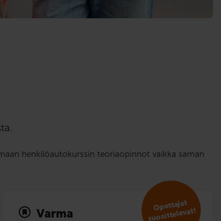
ta.
tamaan henkilöautokurssin teoriaopinnot vaikka saman
Opettajat
suosit­televat!
Varma