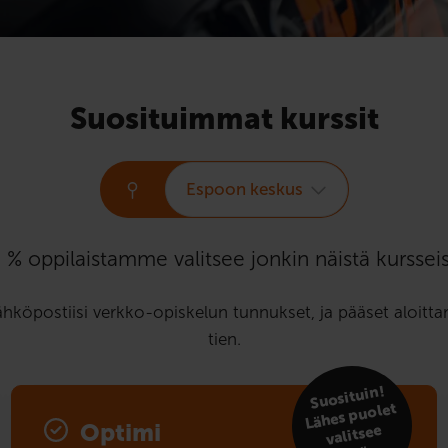
Suosituimmat kurssit
Espoon keskus
 % oppilaistamme valitsee jonkin näistä kursseis
ähköpostiisi verkko-opiskelun tunnukset, ja pääset aloit
tien.
Suosituin!
tä
Lähes puolet
Optimi
valitsee