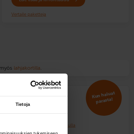
Vertaile paketteja
n myös
lahjakortilla
.
Kun haluat
VIP
parasta!
Tietoja
2 399
€
Voit maksaa myös osamaksulla
 ominaisuuksien tukemiseen