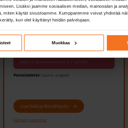
iseen. Lisäksi jaamme sosiaalisen median, mainosalan ja analy
, miten käytät sivustoamme. Kumppanimme voivat yhdistää näitä t
Turva-kurssi on perusteellisin ajokorttikurssimme
sinulle, joka haluat paljon ajoharjoittelua ja
n kerätty, kun olet käyttänyt heidän palvelujaan.
mahdollisuuden oppia rauhassa ilman kiirettä. Kurssi
sisältää 21 ajotuntia autolla ja simulaattorissa sekä
henkilökohtaisen teoriakoe- ja ajokoevalmennuksen.
ästeet
Muokkaa
Back to School -etusi: 3 ajotuntia kaupan
päälle (1 ajosimulaattorilla ja 2 autolla)!
Palvelukielet:
suomi,
englanti
Lue lisää ja ilmoittaudu
Vertaile paketteja