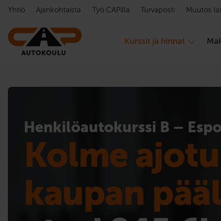
Hyppää sisältöön
Yhtiö
Ajankohtaista
Työ CAPilla
Turvaposti
Muutos la
Kurssit ja hinnat
Mak
Henkilöauto­kurssi B – Esp
Kolme ajotu
kaupan pääl