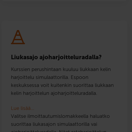
Liukasajo ajoharjoitteluradalla?
Kurssien perushintaan kuuluu liukkaan kelin
harjoittelu simulaattorilla. Espoon
keskuksessa voit kuitenkin suorittaa liukkaan
kelin harjoittelun ajoharjoitteluradalla.
Lue lisää…
Valitse ilmoittautumislomakkeella haluatko
suorittaa liukasajon simulaattorilla vai
ajoharjoitteluradalla. Näet rataharjoittelun