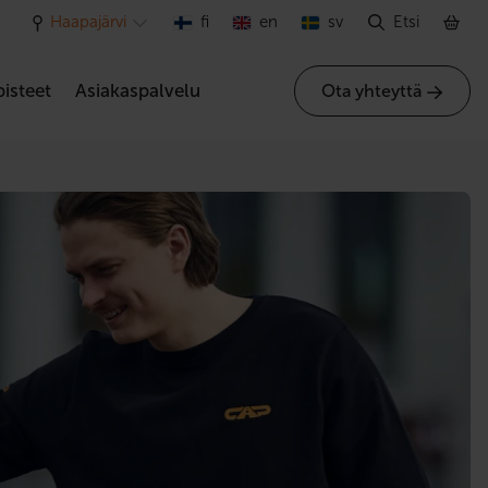
Haapajärvi
fi
en
sv
Etsi
isteet
Asiakaspalvelu
Ota yhteyttä