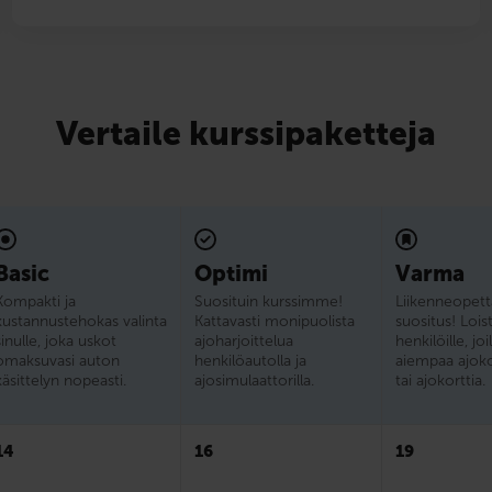
Vertaile kurssipaketteja
Basic
Optimi
Varma
Kompakti ja
Suosituin kurssimme!
Liikenne­opet
kustannustehokas valinta
Kattavasti monipuolista
suositus! Lois
sinulle, joka uskot
ajoharjoittelua
henkilöille, joi
omaksuvasi auton
henkilöautolla ja
aiempaa ajok
käsittelyn nopeasti.
ajosimulaattorilla.
tai ajokorttia.
14
16
19