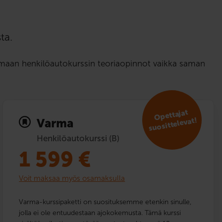
ta.
tamaan henkilöautokurssin teoriaopinnot vaikka saman
Opettajat
suosit­televat!
Varma
Henkilöautokurssi (B)
1 599
€
Voit maksaa myös osamaksulla
Varma-kurssipaketti on suosituksemme etenkin sinulle,
jolla ei ole entuudestaan ajokokemusta. Tämä kurssi