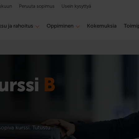
skuun
Peruuta sopimus
Usein kysyttyä
su ja rahoitus
Oppiminen
Kokemuksia
Toimip
urssi
B
sopiva kurssi. Tutustu