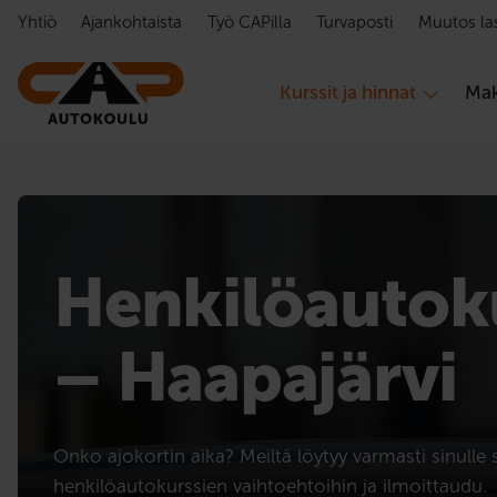
Hyppää sisältöön
Yhtiö
Ajankohtaista
Työ CAPilla
Turvaposti
Muutos la
Kurssit ja hinnat
Mak
Henkilöauto­k
– Haapajärvi
Onko ajokortin aika? Meiltä löytyy varmasti sinulle 
henkilöautokurssien vaihtoehtoihin ja ilmoittaudu.