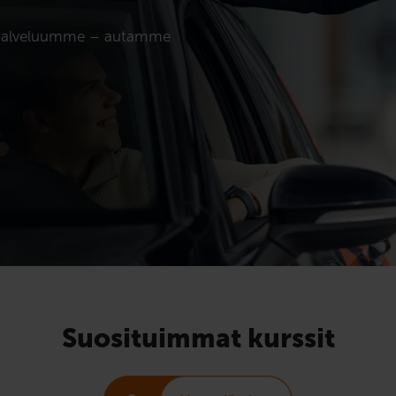
kaspalveluumme – autamme
Suosituimmat kurssit