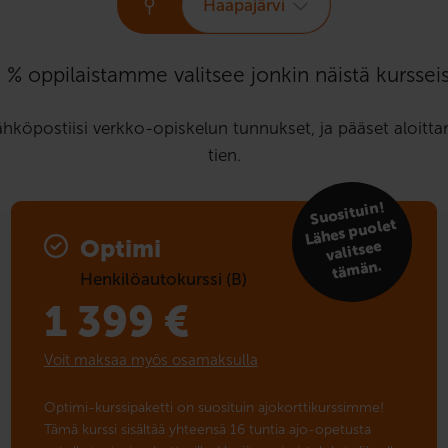
Haapajärvi
 % oppilaistamme valitsee jonkin näistä kursseis
ähköpostiisi verkko-opiskelun tunnukset, ja pääset aloit
tien.
Suosituin!
tä
Lähes puolet
Optimi
valitsee
män.
Henkilöautokurssi (B)
1 399
€
Voit maksaa myös osamaksulla
Optimi-kurssipaketti on suosituin ajokorttikurssimme!
Tämä kurssi sisältää yhteensä 16 tuntia ajo-opetusta