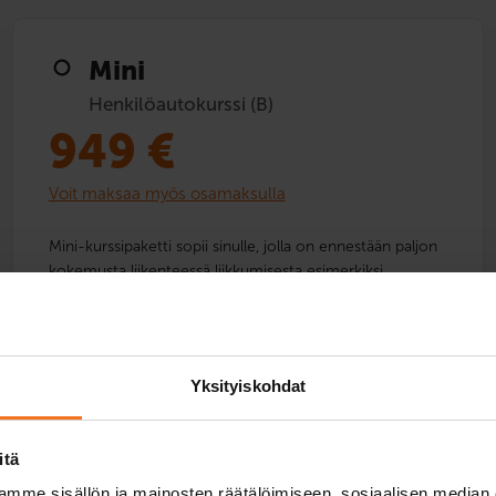
Mini
Henkilöautokurssi (B)
949
€
Voit maksaa myös osamaksulla
Mini-kurssipaketti sopii sinulle, jolla on ennestään paljon
kokemusta liikenteessä liikkumisesta esimerkiksi
mopoautolla tai kevarilla. Kurssi sisältää vain lakisääteisen
minimimäärän opetusta.
Palvelukielet:
suomi
Yksityiskohdat
itä
mme sisällön ja mainosten räätälöimiseen, sosiaalisen median