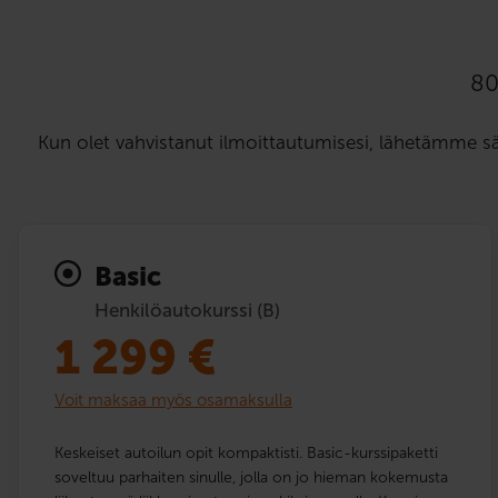
80
Kun olet vahvistanut ilmoittautumisesi, lähetämme s
Basic
Henkilöautokurssi (B)
1 299
€
Voit maksaa myös osamaksulla
Keskeiset autoilun opit kompaktisti. Basic-kurssipaketti
soveltuu parhaiten sinulle, jolla on jo hieman kokemusta