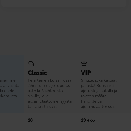
Classic
VIP
tajiemme
Perinteinen kurssi, jossa
Sinulle, joka kaipaat
tava valinta
lähes kaikki ajo-opetus
parasta! Runsaasti
lla ei ole
autolla. Vaihtoehto
ajotunteja autolla ja
okemusta
sinulle, jolle
rajaton määrä
ajosimulaattori ei syystä
harjoittelua
tai toisesta sovi.
ajosimulaattorissa.
18
19 +