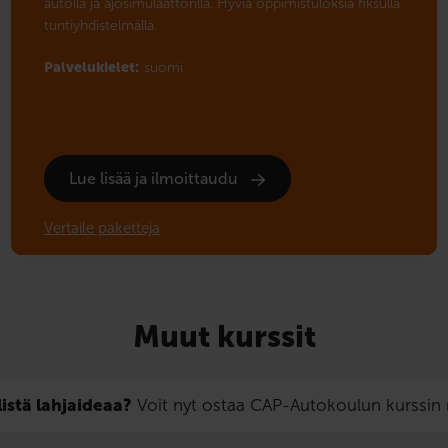
autolla ja ajosimulaattorilla. Hyviä oppimistuloksia fiksulla
tuntiyhdistelmällä.
Palvelukielet:
suomi
Lue lisää ja ilmoittaudu
Vertaile paketteja
Muut kurssit
listä lahjaideaa?
Voit nyt ostaa CAP-Autokoulun kurssi