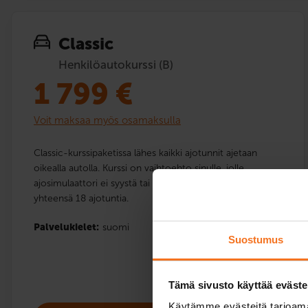
Classic
Henkilöautokurssi (B)
1 799
€
Voit maksaa myös osamaksulla
Classic-kurssipaketissa lähes kaikki ajotunnit ajetaan
oikealla autolla. Kurssi on vaihtoehto sinulle, jolle
ajosimulaattori ei syystä tai toisesta sovi. Paketti sisältää
yhteensä 18 ajotuntia.
Palvelukielet:
suomi
Suostumus
Tämä sivusto käyttää eväste
Käytämme evästeitä tarjoama