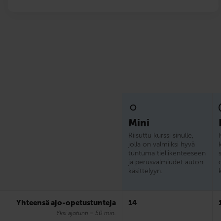
Mini
Riisuttu kurssi sinulle,
jolla on valmiiksi hyvä
tuntuma tieliikenteeseen
ja perusvalmiudet auton
käsittelyyn.
Yhteensä ajo-opetustunteja
14
Yksi ajotunti = 50 min.