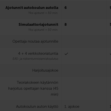
Ajotunnit autokoulun autolla
6
Yksi ajotunti = 50 min.
Simulaattori­ajotunnit
8
Yksi ajotunti = 50 min.
Opettaja noutaa ajotunnille
4 + 4 verkkoteoriatuntia
EAS- ja riskien­tunnistamis­koulutus
Harjoitus­ajokoe
Teoriakokeen käytännön
harjoitus opettajan kanssa (45
min)
Autokoulun auton käyttö
1. ajokoe