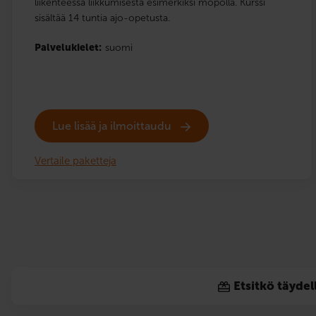
liikenteessä liikkumisesta esimerkiksi mopolla. Kurssi
sisältää 14 tuntia ajo-opetusta.
Palvelukielet:
suomi
Lue lisää ja ilmoittaudu
Vertaile paketteja
Etsitkö täydel