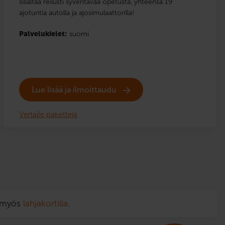
sisältää reilusti syventävää opetusta, yhteensä 19
ajotuntia autolla ja ajosimulaattorilla!
Palvelukielet:
suomi
Lue lisää ja ilmoittaudu
Vertaile paketteja
n myös
lahjakortilla
.