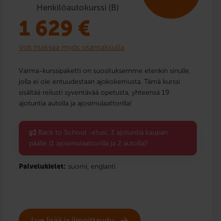
Henkilöautokurssi (B)
1 629
€
Voit maksaa myös osamaksulla
Varma-kurssipaketti on suosituksemme etenkin sinulle,
jolla ei ole entuudestaan ajokokemusta. Tämä kurssi
sisältää reilusti syventävää opetusta, yhteensä 19
ajotuntia autolla ja ajosimulaattorilla!
Back to School -etusi: 3 ajotuntia kaupan
päälle (1 ajosimulaattorilla ja 2 autolla)!
Palvelukielet:
suomi,
englanti
Lue lisää ja ilmoittaudu