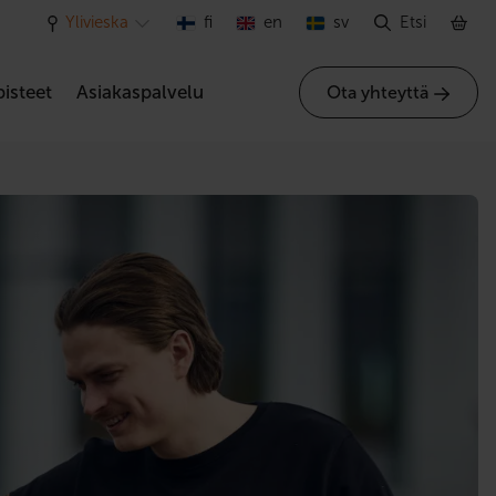
Ylivieska
fi
en
sv
Etsi
isteet
Asiakaspalvelu
Ota yhteyttä