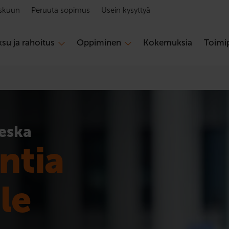
skuun
Peruuta sopimus
Usein kysyttyä
su ja rahoitus
Oppiminen
Kokemuksia
Toimip
ieska
ntia
le