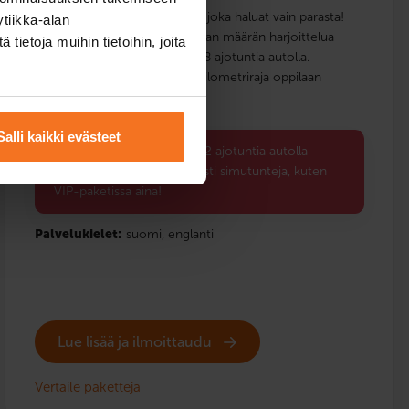
VIP-kurssipaketti sopii sinulle, joka haluat vain parasta!
tiikka-alan
Tämä paketti sisältää rajattoman määrän harjoittelua
ietoja muihin tietoihin, joita
ajosimulaattorissa ja huimat 18 ajotuntia autolla.
Haemme sinut ajotunneille. Kilometriraja oppilaan
hakemiselle on 15 km.
Salli kaikki evästeet
Back to School -etusi: 2 ajotuntia autolla
kaupan päälle ja rajattomasti simutunteja, kuten
VIP-paketissa aina!
Palvelukielet:
suomi,
englanti
Lue lisää ja ilmoittaudu
Vertaile paketteja