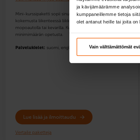
ja kävijämäärämme analysoim
Mini-kurssipaketti sopii sinulle, jolla on ennestään paljon
kumppaneillemme tietoja siitä
kokemusta liikenteessä liikkumisesta esimerkiksi
olet antanut heille tai joita o
mopoautolla tai kevarilla. Kurssi sisältää vain lakisääteisen
minimimäärän opetusta.
Vain välttämättömät ev
Palvelukielet:
suomi,
englanti
Lue lisää ja ilmoittaudu
Vertaile paketteja