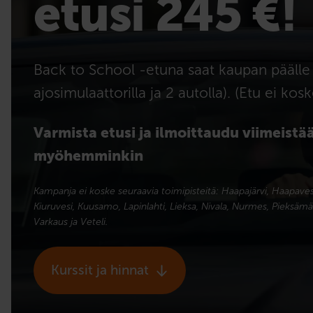
etusi 245 €!
Back to School -etuna saat kaupan päälle 
ajosimulaattorilla ja 2 autolla). (Etu ei kos
Varmista etusi ja ilmoittaudu viimeistää
myöhemminkin
Kampanja ei koske seuraavia toimipisteitä: Haapajärvi, Haapavesi, I
Kiuruvesi, Kuusamo, Lapinlahti, Lieksa, Nivala, Nurmes, Pieksämäk
Varkaus ja Veteli.
Kurssit ja hinnat