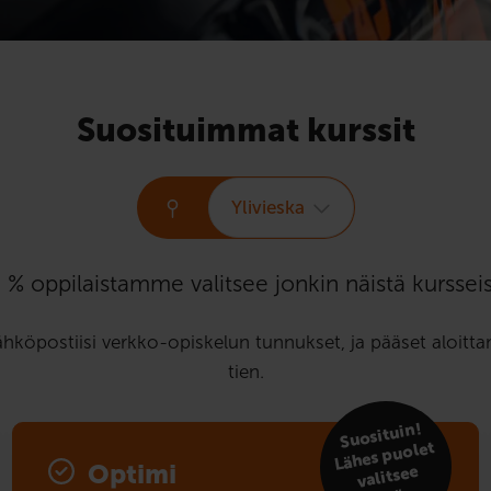
Suosituimmat kurssit
Ylivieska
 % oppilaistamme valitsee jonkin näistä kursseis
ähköpostiisi verkko-opiskelun tunnukset, ja pääset aloit
tien.
Suosituin!
tä
Lähes puolet
Optimi
valitsee