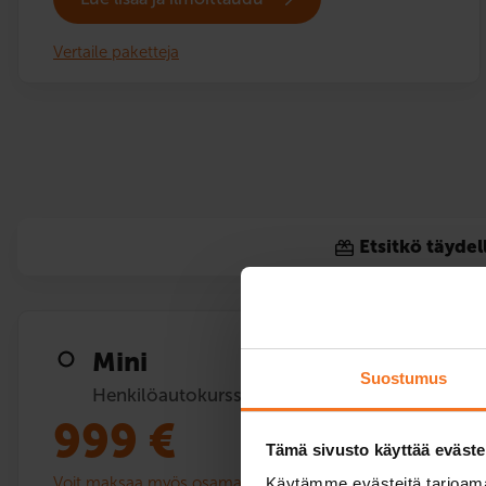
Vertaile paketteja
Etsitkö täydel
Mini
Suostumus
Henkilöautokurssi (B)
999
€
Tämä sivusto käyttää eväste
Voit maksaa myös osamaksulla
Käytämme evästeitä tarjoama