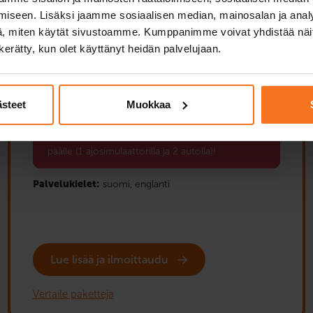
iseen. Lisäksi jaamme sosiaalisen median, mainosalan ja analy
, miten käytät sivustoamme. Kumppanimme voivat yhdistää näitä t
Turva-kurssi on perusteellisin ajokorttikurssimme
sinulle, joka haluat paljon ajoharjoittelua ja
n kerätty, kun olet käyttänyt heidän palvelujaan.
mahdollisuuden oppia rauhassa ilman kiirettä. Kurssi
sisältää 21 ajotuntia autolla ja simulaattorissa sekä
henkilökohtaisen teoriakoe- ja ajokoevalmennuksen.
ästeet
Muokkaa
Back to School -etusi: 3 ajotuntia kaupan
päälle (1 ajosimulaattorilla ja 2 autolla)!
Palvelukielet:
suomi,
englanti
Lue lisää ja ilmoittaudu
Vertaile paketteja