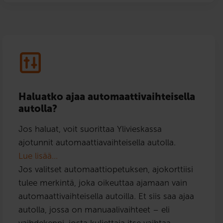
Haluatko ajaa automaattivaihteisella
autolla?
Jos haluat, voit suorittaa Ylivieskassa
ajotunnit automaattiavaihteisella autolla.
Lue lisää…
Jos valitset automaattiopetuksen, ajokorttiisi
tulee merkintä, joka oikeuttaa ajamaan vain
automaattivaihteisella autoilla. Et siis saa ajaa
autolla, jossa on manuaalivaihteet – eli
vaihdekeppi, josta kuljettaja itse vaihtaa