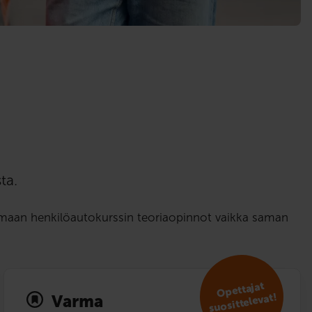
ta.
tamaan henkilöautokurssin teoriaopinnot vaikka saman
Opettajat
suosit­televat!
Varma