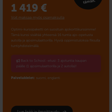
män.
1 419
€
Voit maksaa myös osamaksulla
Optimi-kurssipaketti on suosituin ajokorttikurssimme!
Tämä kurssi sisältää yhteensä 16 tuntia ajo-opetusta
autolla ja ajosimulaattorilla. Hyviä oppimistuloksia fiksulla
tuntiyhdistelmällä.
Back to School -etusi: 3 ajotuntia kaupan
päälle (1 ajosimulaattorilla ja 2 autolla)!
Palvelukielet:
suomi,
englanti
Lue lisää ja ilmoittaudu