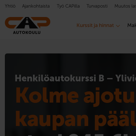
Hyppää sisältöön
Yhtiö
Ajankohtaista
Työ CAPilla
Turvaposti
Muutos la
Kurssit ja hinnat
Mak
Henkilöauto­kurssi B – Yliv
Kolme ajotu
kaupan pääl