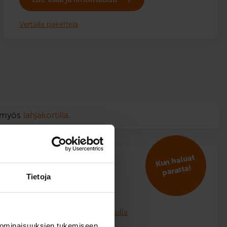
Vertaile paketteja
n myös
lahjakortilla
.
Kun haluat
VIP
parasta!
Tietoja
2 399
€
Voit maksaa myös osamaksulla
 ominaisuuksien tukemiseen