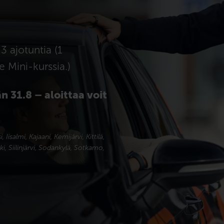
3 ajotuntia (1
ke Mini-kurssia.)
n 31.8 – aloittaa voit
isalmi, Kajaani, Kemijärvi, Kittilä,
i, Siilinjärvi, Sodankylä, Sotkamo,