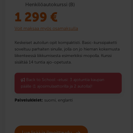
Henkilöautokurssi (B)
1 299
€
Voit maksaa myös osamaksulla
Keskeiset autoilun opit kompaktisti. Basic-kurssipaketti
soveltuu parhaiten sinulle, jolla on jo hieman kokemusta
liikenteessä liikkumisesta esimerkiksi mopolla. Kurssi
sisältää 14 tuntia ajo-opetusta.
Back to School -etusi: 3 ajotuntia kaupan
päälle (1 ajosimulaattorilla ja 2 autolla)!
Palvelukielet:
suomi,
englanti
Lue lisää ja ilmoittaudu