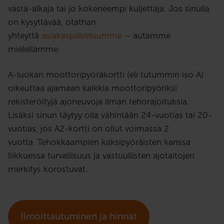
vasta-alkaja tai jo kokeneempi kuljettaja. Jos sinulla
on kysyttävää, otathan
yhteyttä
asiakaspalveluumme
– autamme
mielellämme.
A-luokan moottoripyöräkortti (eli tutummin iso A)
oikeuttaa ajamaan kaikkia moottoripyöriksi
rekisteröityjä ajoneuvoja ilman tehorajoituksia.
Lisäksi sinun täytyy olla vähintään 24-vuotias tai 20-
vuotias, jos A2-kortti on ollut voimassa 2
vuotta. Tehokkaampien kaksipyöräisten kanssa
liikkuessa turvallisuus ja vastuullisten ajotaitojen
merkitys korostuvat.
Ilmoittautuminen ja hinnat