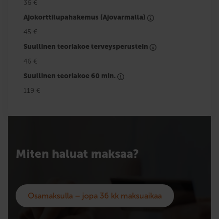
36 €
Ajokorttilupahakemus (Ajovarmalla)
45 €
Suullinen teoriakoe terveysperustein
46 €
Suullinen teoriakoe 60 min.
119 €
Miten haluat maksaa?
Osamaksulla – jopa 36 kk maksuaikaa