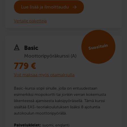
Lue lisää ja ilmoittaudu
Vertaile paketteja
Suosituin
Basic
Moottoripyöräkurssi (A)
779
€
Voit maksaa myös osamaksulla
Basic-kurssi sopii sinulle, jolla on entuudestaan
esimerkiksi mopokortti tai jonkin verran kokemusta
liikenteessä ajamisesta kaksipyöräisellä. Tämä kurssi
sisältää EAS-teoriakoulutuksen lisäksi 8 ajotuntia
autokoulun moottoripyörällä.
Palvelukielet:
suomi,
englanti