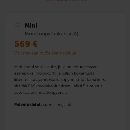
Mini
Moottoripyöräkurssi (A)
569
€
Voit maksaa myös osamaksulla
Mini-kurssi sopii sinulle, jolla on entuudestaan
esimerkiksi mopokortti ja paljon kokemusta
liikenteessä ajamisesta kaksipyöräisellä. Tämä kurssi
sisältää EAS-teoriakoulutuksen lisäksi 5 ajotuntia
autokoulun moottoripyörällä.
Palvelukielet:
suomi,
englanti