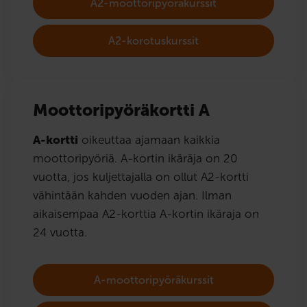
A2-moottoripyöräkurssit
A2-korotuskurssit
Moottoripyöräkortti A
A-kortti
oikeuttaa ajamaan kaikkia
moottoripyöriä. A-kortin ikäräja on 20
vuotta, jos kuljettajalla on ollut A2-kortti
vähintään kahden vuoden ajan. Ilman
aikaisempaa A2-korttia A-kortin ikäraja on
24 vuotta.
A-moottoripyöräkurssit