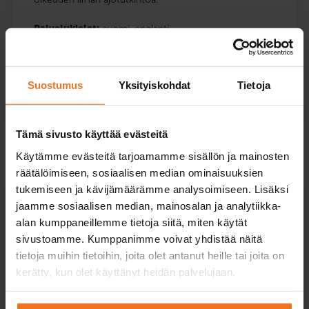
Palvelukielet:
suomi,
englanti
Suostumus
Yksityiskohdat
Tietoja
Lisätietoa korotuskursseista
Tämä sivusto käyttää evästeitä
Käytämme evästeitä tarjoamamme sisällön ja mainosten
räätälöimiseen, sosiaalisen median ominaisuuksien
tukemiseen ja kävijämäärämme analysoimiseen. Lisäksi
jaamme sosiaalisen median, mainosalan ja analytiikka-
alan kumppaneillemme tietoja siitä, miten käytät
sivustoamme. Kumppanimme voivat yhdistää näitä
Monipuoliset ajotunnit
tietoja muihin tietoihin, joita olet antanut heille tai joita on
kerätty, kun olet käyttänyt heidän palvelujaan.
Ajotunneilla harjoittelemme monipuolisesti
moottoripyörän käsittelyä ja ajotaitoja. Näin