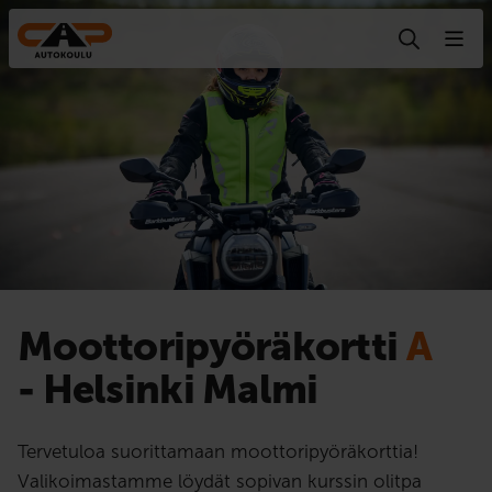
Hyppää sisältöön
Moottoripyörä­kortti
A
- Helsinki Malmi
Tervetuloa suorittamaan moottoripyöräkorttia!
Valikoimastamme löydät sopivan kurssin olitpa