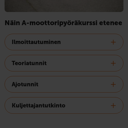
Näin A-moottoripyöräkurssi etenee
Ilmoittautuminen
Teoriatunnit
Ajotunnit
Kuljettajantutkinto