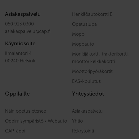
Asiakaspalvelu
Henkilöautokortti B
050 913 0300
Opetuslupa
asiakaspalvelu
@
cap.fi
Mopo
Käyntiosoite
Mopoauto
Ilmalantori 4
Mönkijäkortti, traktorikortti,
00240 Helsinki
moottorikelkkakortti
Moottoripyöräkortit
EAS-koulutus
Oppilaille
Yhteystiedot
Näin opetus etenee
Asiakaspalvelu
Oppimisympäristö / Webauto
Yhtiö
CAP-äppi
Rekrytointi