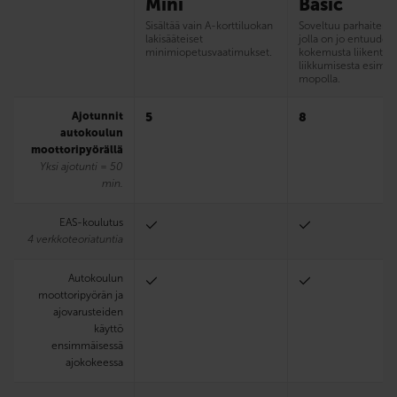
Mini
Basic
Sisältää vain A-korttiluokan
Soveltuu parhaiten si
lakisääteiset
jolla on jo entuudes
minimiopetusvaatimukset.
kokemusta liikentee
liikkumisesta esim.
mopolla.
Ajotunnit
5
8
autokoulun
moottoripyörällä
Yksi ajotunti = 50
min.
EAS-koulutus
4 verkkoteoriatuntia
Autokoulun
moottoripyörän ja
ajovarusteiden
käyttö
ensimmäisessä
ajokokeessa