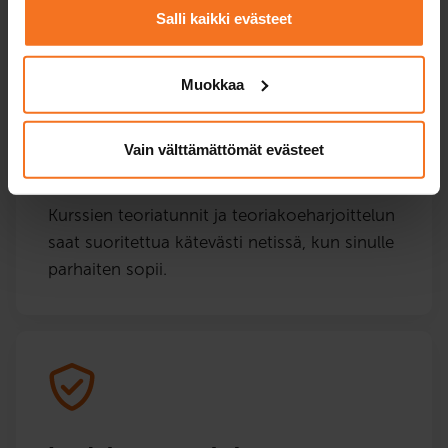
valmistaudut ajokokeeseen ja tosielämän
Salli kaikki evästeet
liikennetilanteisiin.
Muokkaa
Vain välttämättömät evästeet
Tehokkaat teoriatunnit
Kurssien teoriatunnit ja teoriakoeharjoittelun
saat suoritettua kätevästi netissä, kun sinulle
parhaiten sopii.