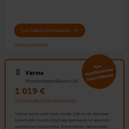
Lue lisää ja ilmoittaudu
Vertaile paketteja
Ajo-
opettaja
m
me
Varma
suosit­te­levat
Moottoripyöräkurssi (A)
1 019
€
Voit maksaa myös osamaksulla
Varma-kurssi sopii hyvin sinulle, jolla ei ole aiempaa
kokemusta moottoripyörällä ajamisesta tai aiemmin
suoritettua mopokorttia. Erinomainen valinta vasta-