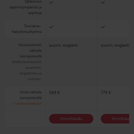
Sähköinen
oppimisympäristö ja
oppikirja
Teoria­koe­
harjoittelu­ohjelma
Koulutuskielet
suomi, englanti
suomi, englanti
valitulla
toimipisteellä
Verkkoteoriatunnit
suomeksi,
englanniksi ja
ruotsiksi.
Hinta valitulla
569 €
779 €
toimipisteellä
+ viranomaiskulut
Ilmoittaudu
Ilmoittaud