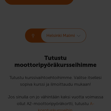
Helsinki Malmi
Tutustu
moottoripyöräkursseihimme
Tutustu kurssivaihtoehtoihimme. Valitse itsellesi
sopiva kurssi ja ilmoittaudu mukaan!
Jos sinulla on jo vähintään kaksi vuotta voimassa
ollut A2-moottoripyöräkortti, tutustu
A-
korotuskursseihin
.