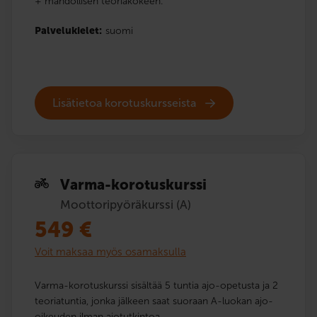
+ mahdollisen teoriakokeen.
Palvelukielet:
suomi
Lisätietoa korotuskursseista
Varma-korotuskurssi
Moottoripyöräkurssi (A)
549
€
Voit maksaa myös osamaksulla
Varma-korotuskurssi sisältää 5 tuntia ajo-opetusta ja 2
teoriatuntia, jonka jälkeen saat suoraan A-luokan ajo-
oikeuden ilman ajotutkintoa.