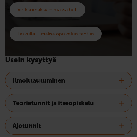
Verkkomaksu – maksa heti
Laskulla – maksa opiskelun tahtiin
Usein kysyttyä
Ilmoittautuminen
Teoriatunnit ja itseopiskelu
Ajotunnit