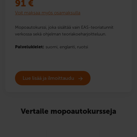
91
€
Voit maksaa myös osamaksulla
Mopoautokurssi, joka sisältää vain EAS-teoriatunnit
verkossa sekä ohjelman teoriakoeharjoitteluun.
Palvelukielet:
suomi,
englanti,
ruotsi
Lue lisää ja ilmoittaudu
Vertaile mopoautokursseja