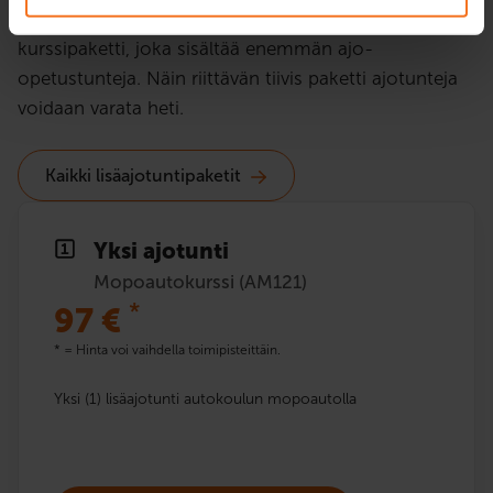
tulisi odottelua, kannattaa ostaa jo alkuun
kurssipaketti, joka sisältää enemmän ajo-
opetustunteja. Näin riittävän tiivis paketti ajotunteja
voidaan varata heti.
Kaikki lisäajotuntipaketit
Yksi ajotunti
Mopoautokurssi (AM121)
*
97
€
* = Hinta voi vaihdella toimipisteittäin.
Yksi (1) lisäajotunti autokoulun mopoautolla