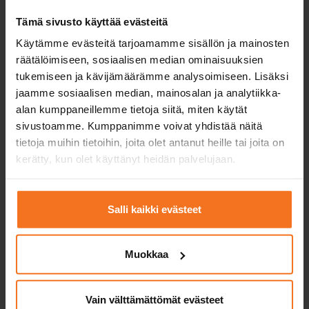
Kenelle
Valitse pelkkä EAS-
Kurssi sopii
Tämä sivusto käyttää evästeitä
suosittelemme
koulutus, jos uskot, että
moottoriliikenteese
kurssia?
pärjäät liikenteessä ja
ensimmäistä kertaa
Käytämme evästeitä tarjoamamme sisällön ja mainosten
ajokokeessa ilman
lähteville, joille mo
räätälöimiseen, sosiaalisen median ominaisuuksien
ajotuntiharjoittelua.
kulkuvälineenä ei ol
tukemiseen ja kävijämäärämme analysoimiseen. Lisäksi
vieras.
jaamme sosiaalisen median, mainosalan ja analytiikka-
alan kumppaneillemme tietoja siitä, miten käytät
Ilmoittaudu
Ilmoittaud
sivustoamme. Kumppanimme voivat yhdistää näitä
tietoja muihin tietoihin, joita olet antanut heille tai joita on
kerätty, kun olet käyttänyt heidän palvelujaan.
Tarvitsetko lisää treeniä?
Salli kaikki evästeet
Osta yksittäisiä ajotunteja tai
lisäajotuntipaketteja.
Muokkaa
Suosittelemme lisäajotuntien ostamista tarpeen
mukaan. Keskustele liikenneopettajasi kanssa
Vain välttämättömät evästeet
lisäajotuntien tarpeesta. Jotta lisäajotuntien välille ei