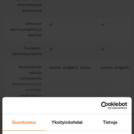
ensimmäisessä
ajokokeessa
Sähköinen
oppimisympäristö ja
oppikirja
Teoria­koe­
harjoittelu­ohjelma
Koulutuskielet
suomi, englanti, ruotsi
suomi, englanti, r
valitulla
toimipisteellä
Verkkoteoriatunnit
suomeksi,
englanniksi ja
ruotsiksi.
Hinta valitulla
91 €
407 €
toimipisteellä
Suostumus
Yksityiskohdat
Tietoja
+ viranomaiskulut