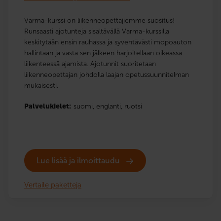
Varma-kurssi on liikenneopettajiemme suositus!
Runsaasti ajotunteja sisältävällä Varma-kurssilla
keskitytään ensin rauhassa ja syventävästi mopoauton
hallintaan ja vasta sen jälkeen harjoitellaan oikeassa
liikenteessä ajamista. Ajotunnit suoritetaan
liikenneopettajan johdolla laajan opetussuunnitelman
mukaisesti.
Palvelukielet:
suomi,
englanti,
ruotsi
Lue lisää ja ilmoittaudu
Vertaile paketteja