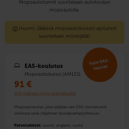
Mopoautotunnit suoritetaan autokoulun
mopoautolla.
Huom! Jäälissä mopoautokurssin ajotunnit
suoritetaan mönkijällä!
Vain EAS-
EAS-koulutus
teoriat
Mopoautokurssi (AM121)
91
€
Voit maksaa myös osamaksulla
Mopoautokurssi, joka sisältää vain EAS-teoriatunnit
verkossa sekä ohjelman teoriakoeharjoitteluun.
Palvelukielet:
suomi,
englanti,
ruotsi