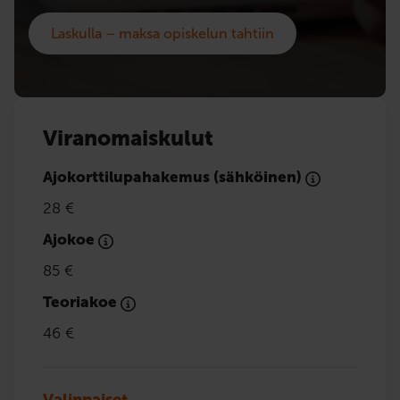
Laskulla – maksa opiskelun tahtiin
Viranomaiskulut
Ajokorttilupahakemus (sähköinen)
28 €
Ajokoe
85 €
Teoriakoe
46 €