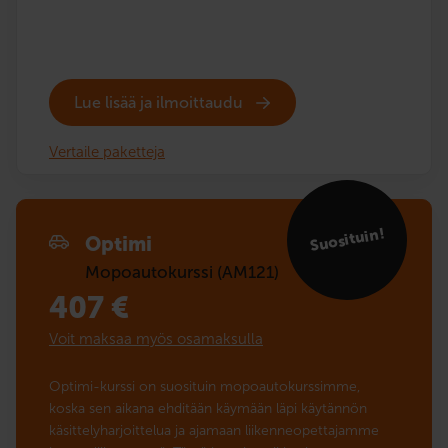
Lue lisää ja ilmoittaudu
Vertaile paketteja
Suosituin!
Optimi
Mopoautokurssi (AM121)
407
€
Voit maksaa myös osamaksulla
Optimi-kurssi on suosituin mopoautokurssimme,
koska sen aikana ehditään käymään läpi käytännön
käsittelyharjoittelua ja ajamaan liikenneopettajamme