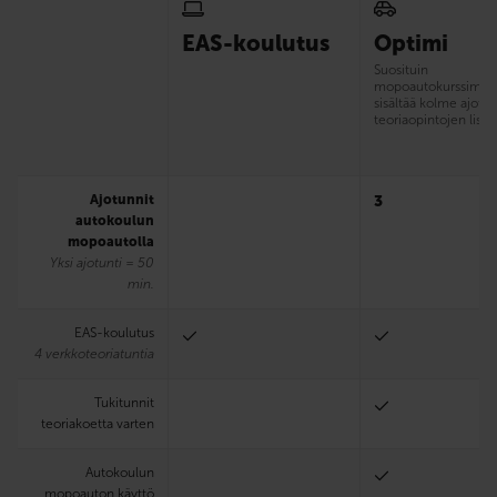
EAS-koulutus
Optimi
Suosituin
mopoautokurssimme
sisältää kolme ajotun
teoriaopintojen lisäks
Ajotunnit
3
autokoulun
mopoautolla
Yksi ajotunti = 50
min.
EAS-koulutus
4 verkkoteoriatuntia
Tukitunnit
teoriakoetta varten
Autokoulun
mopoauton käyttö