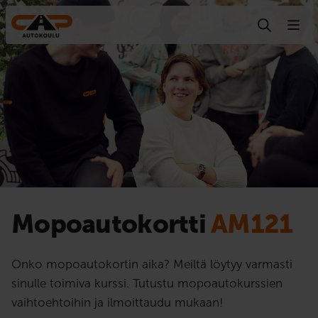
Hyppää sisältöön
Mopoauto­kortti
AM121
Onko mopoautokortin aika? Meiltä löytyy varmasti
sinulle toimiva kurssi. Tutustu mopoautokurssien
vaihtoehtoihin ja ilmoittaudu mukaan!