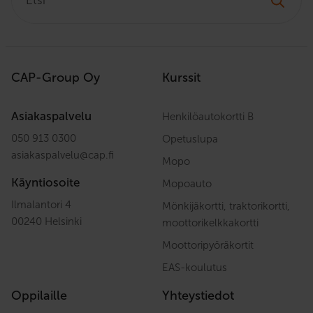
CAP-Group Oy
Kurssit
Asiakaspalvelu
Henkilöautokortti B
050 913 0300
Opetuslupa
asiakaspalvelu
@
cap.fi
Mopo
Käyntiosoite
Mopoauto
Ilmalantori 4
Mönkijäkortti, traktorikortti,
00240 Helsinki
moottorikelkkakortti
Moottoripyöräkortit
EAS-koulutus
Oppilaille
Yhteystiedot