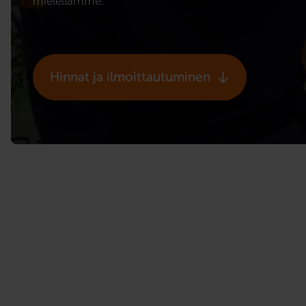
mielellämme.
Hinnat ja ilmoittautuminen