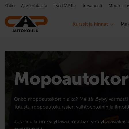
Hyppää sisältöön
Yhtiö
Ajankohtaista
Työ CAPilla
Turvaposti
Muutos la
Kurssit ja hinnat
Mak
Mopoauto­kor
Onko mopoautokortin aika? Meiltä löytyy varmasti s
Tutustu mopoautokurssien vaihtoehtoihin ja ilmoi
Jos sinulla on kysyttävää, otathan yhteyttä asia