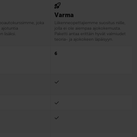
Varma
poautokurssimme, joka
Liikenne­opettajiemme suositus niille,
 ajotuntia
jolla ei ole aiempaa ajokokemusta.
 lisäksi.
Paketti antaa erittäin hyvät valmiudet
teoria- ja ajokokeen läpäisyyn.
6