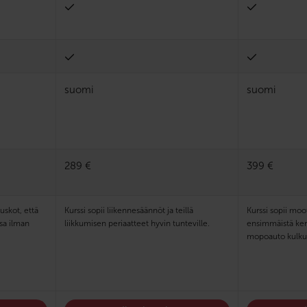
suomi
suomi
289 €
399 €
uskot, että
Kurssi sopii liikennesäännöt ja teillä
Kurssi sopii moo
ssa ilman
liikkumisen periaatteet hyvin tunteville.
ensimmäistä kerta
mopoauto kulkuvä