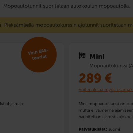
Mopoautotunnit suoritetaan autokoulun mopoautolla.
Pieksämäellä mopoautokurssin ajotunnit suoritetaan mö
Vain EAS-
Mini
teoriat
Mopoautokurssi (
289
€
Voit maksaa myös osamak
ekä ohjelman
Mini-mopoautokurssi on suppe
mutta ei valmenna ajamiseen ti
harjoitellaan ajamista ajokoet
Palvelukielet:
suomi