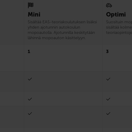
Mini
Optimi
Sisältää EAS-teoriakoulutuksen lisäksi
Suosituin mo
yhden ajotunnin autokoulun
sisältää kolme
mopoautolla. Ajotunnilla keskitytään
teoriaopintojen
lähinnä mopoauton käsittelyyn.
1
3