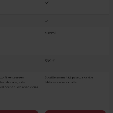
suomi
599 €
ttoriliikenteeseen
Suosittelemme tätä ­pakettia kaikille
a lähteville, joille
lähtötasoon katsomatta!
lineenä ei ole aivan vieras.