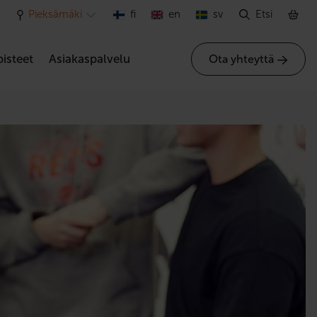
Pieksämäki
fi
en
sv
Etsi
isteet
Asiakaspalvelu
Ota yhteyttä