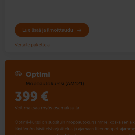
Lue lisää ja ilmoittaudu
Vertaile paketteja
Optimi
Mopoautokurssi (AM121)
399
€
Voit maksaa myös osamaksulla
Optimi-kurssi on suosituin mopoautokurssimme, koska sen aik
käytännön käsittelyharjoittelua ja ajamaan liikenneopettajamme