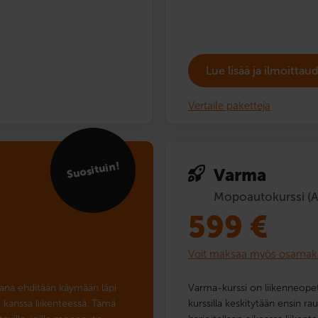
Lue lisää ja ilmoitta
Vertaile paketteja
Suosituin!
Varma
Mopoautokurssi (
599
€
Voit maksaa myös osamak
ana ehditään käymään läpi
Varma-kurssi on liikenneopet
 kanssa liikenteessä. Tämä
kurssilla keskitytään ensin r