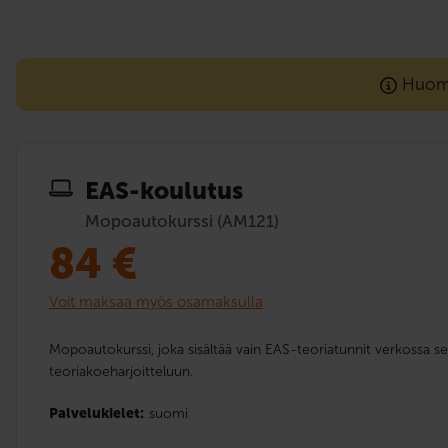
Huom! 
EAS-koulutus
Mopoautokurssi (AM121)
84
€
Voit maksaa myös osamaksulla
Mopoautokurssi, joka sisältää vain EAS-teoriatunnit verkossa s
teoriakoeharjoitteluun.
Palvelukielet:
suomi