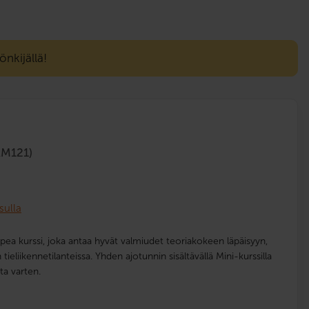
nkijällä!
AM121)
sulla
a kurssi, joka antaa hyvät valmiudet teoriakokeen läpäisyyn,
eliikennetilanteissa. Yhden ajotunnin sisältävällä Mini-kurssilla
ta varten.