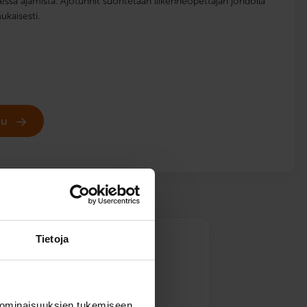
eessä ajamista. Ajotunnit suoritetaan liikenneopettajan johdolla
kaisesti.
udu
Tietoja
s
M121)
 ominaisuuksien tukemiseen