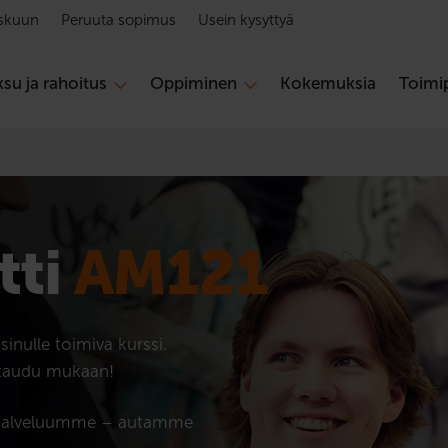
skuun
Peruuta sopimus
Usein kysyttyä
su ja rahoitus
Oppiminen
Kokemuksia
Toimip
tti
AM121
inulle toimiva kurssi.
ttaudu mukaan!
kaspalveluumme – autamme