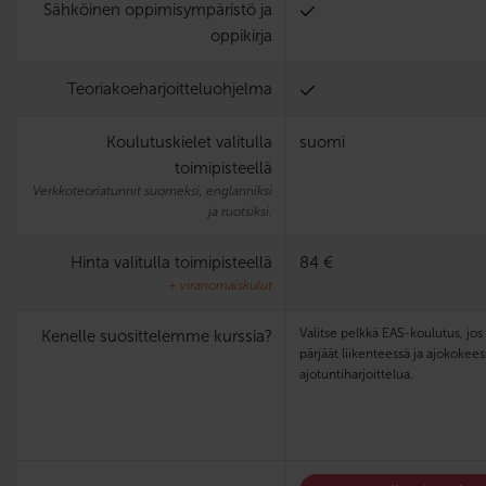
Sähköinen oppimisympäristö ja
oppikirja
Teoria­koe­harjoittelu­ohjelma
Koulutuskielet valitulla
suomi
toimipisteellä
Verkkoteoriatunnit suomeksi, englanniksi
ja ruotsiksi.
Hinta valitulla toimipisteellä
84 €
+ viranomaiskulut
Valitse pelkkä EAS-koulutus, jos 
Kenelle suosittelemme kurssia?
pärjäät liikenteessä ja ajokokee
ajotuntiharjoittelua.