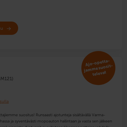
udu
A
jo-opetta­
ja
m
me suosit­
televat
AM121)
sulla
tajiemme suositus! Runsaasti ajotunteja sisältävällä Varma-
auhassa ja syventävästi mopoauton hallintaan ja vasta sen jälkeen