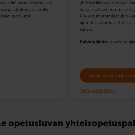
lman sekä tarpeidesi mukaan
yhdessä liikenneopettajan ka
issa ja autokoulun autolla.
kurssi sisältää Ensimmäisen a
kaipaat varmuutta!
Riskientunnistamiskoulutukse
ajotuntia ajosimulaattorissa 
kanssa.
Palvelukielet:
suomi,
engla
Lue lisää ja ilmoitta
Vertaile paketteja
le opetusluvan yhteisopetuspa