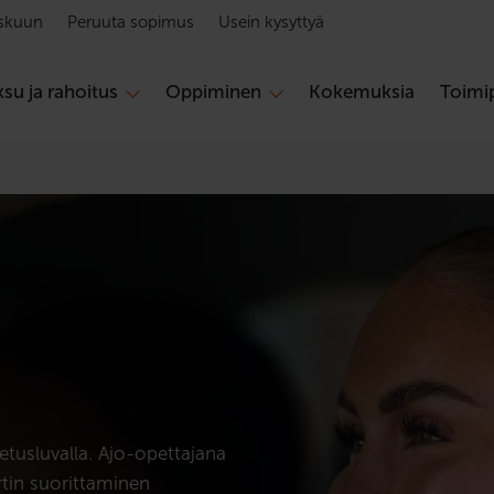
skuun
Peruuta sopimus
Usein kysyttyä
su ja rahoitus
Oppiminen
Kokemuksia
Toimip
etusluvalla. Ajo-opettajana
rtin suorittaminen