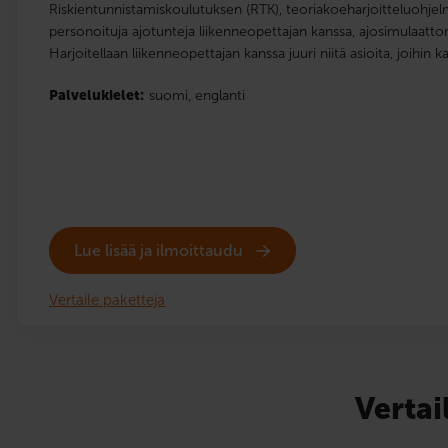
Riskientunnistamiskoulutuksen (RTK), teoriakoeharjoitteluohje
personoituja ajotunteja liikenneopettajan kanssa, ajosimulaattor
Harjoitellaan liikenneopettajan kanssa juuri niitä asioita, joihin 
Palvelukielet:
suomi,
englanti
Lue lisää ja ilmoittaudu
Vertaile paketteja
Vertai