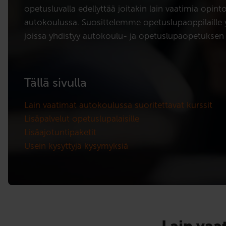
opetusluvalla edellyttää joitakin lain vaatimia opinto
autokoulussa. Suosittelemme opetuslupaoppilaille 
joissa yhdistyy autokoulu- ja opetuslupaopetuksen 
Tällä sivulla
Lain vaatimat autokoulussa suoritettavat kurssit
Lisäpalvelut opetuslupalaisille
Lisäajotuntipaketit
Usein kysyttyjä kysymyksiä