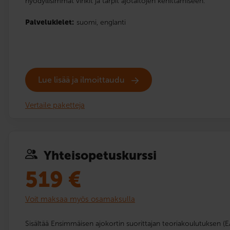
hyödyllisimmät vinkit ja tärpit ajotaitojen kehittämiseen.
Palvelukielet:
suomi,
englanti
Lue lisää ja ilmoittaudu
Vertaile paketteja
Yhteis­opetuskurssi
519
€
Voit maksaa myös osamaksulla
Sisältää Ensimmäisen ajokortin suorittajan teoriakoulutuksen (E