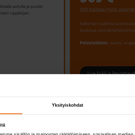
kealla autolla ja puolet
Voit maksaa myös osamak
öisen oppikirjan.
Kaikki lain vaatima autokoul
koulutus, teoriakoeharjoittel
Palvelukielet:
suomi,
engla
Lue lisää ja ilmoitta
Yksityiskohdat
Yhteisopetuspaketit
itä
Helsinki Pasila
mme sisällön ja mainosten räätälöimiseen, sosiaalisen median