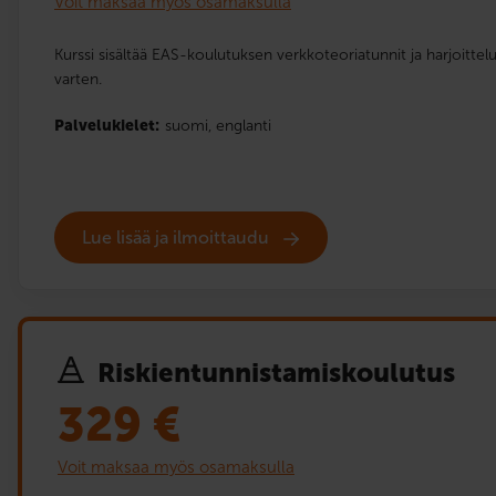
Voit maksaa myös osamaksulla
Kurssi sisältää EAS-koulutuksen verkkoteoriatunnit ja harjoitte
varten.
Palvelukielet:
suomi,
englanti
Lue lisää ja ilmoittaudu
Riskien­tunnistamis­koulutus
329
€
Voit maksaa myös osamaksulla