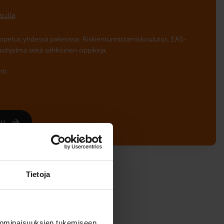
sulla
uopetus yhdessä paketissa: Riskientunnistamiskoulutus, EAS-
uohjelma sekä sähköinen oppikirja.
nti
udu
Tietoja
 ominaisuuksien tukemiseen