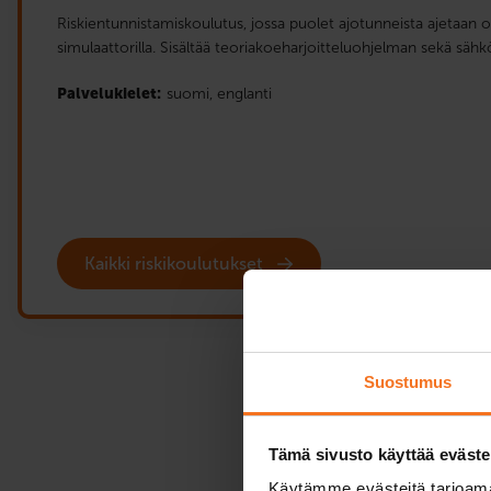
Riskientunnistamiskoulutus, jossa puolet ajotunneista ajetaan oi
simulaattorilla. Sisältää teoriakoeharjoitteluohjelman sekä sähk
Palvelukielet:
suomi,
englanti
Kaikki riskikoulutukset
Suostumus
Tämä sivusto käyttää eväste
Käytämme evästeitä tarjoama