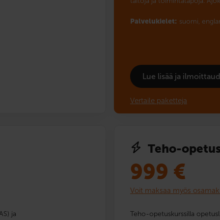
taitoja ja toimintatapoja. Ajo
Palvelukielet:
suomi,
engla
Lue lisää ja ilmoitta
Vertaile paketteja
Teho-opetus
999
€
Voit maksaa myös osamak
AS) ja
Teho-opetuskurssilla opetus