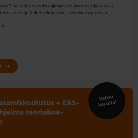
ssa 3 neljästä ajotunnista ajetaan simulaattorilla ja vain yksi
ää teoriakoeharjoitteluohjelman sekä sähköisen oppikirjan.
nti
et
Kaikki
istamis­koulutus + EAS-
kerralla!
hjelma teoriakoe­­
n