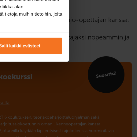
tiikka-alan
ietoja muihin tietoihin, joita
jo-opetusta autokoulun ajo-opettajan kanssa.
stut turvalliseksi kuljettajaksi nopeammin ja
Salli kaikki evästeet
tyksellä.
Suosittu!
­koekurssi
sulla
RTK-koulutuksen, teoriakoeharjoitteluohjelman sekä
rjoitusajokoetunnin oman liikenneopettajan kanssa
Ajotunnilla käydään läpi erityisesti ajokokeessa huomioitavia