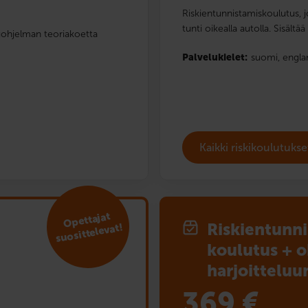
Riskientunnistamiskoulutus, jo
tunti oikealla autolla. Sisält
luohjelman teoriakoetta
Palvelukielet:
suomi,
engla
Kaikki riskikoulutuks
Opettajat
Riskien­tunn
suosittelevat!
koulutus + o
harjoitteluu
369
€