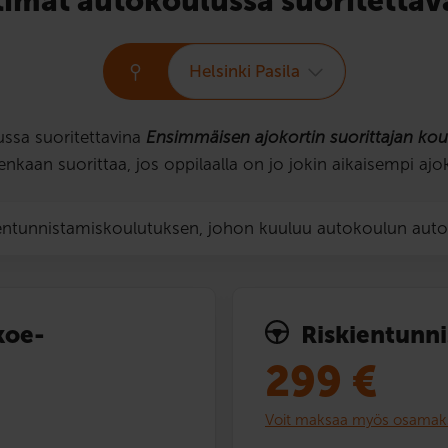
timat autokoulussa suoritettava
Helsinki Pasila
ssa suoritettavina
Ensimmäisen ajokortin suorittajan kou
tenkaan suorittaa, jos oppilaalla on jo jokin aikaisempi aj
ientunnistamiskoulutuksen, johon kuuluu autokoulun aut
koe­
Riskien­tunn
299
€
Voit maksaa myös osamak