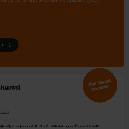
koeharjoittelutunti parantaa valmiuksiasi läpäistä ajokoe.
nti
udu
Kun haluat
kurssi
parasta!
sulla
lupaoppilas pääsee ammattimaiseen syventävään oppiin