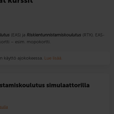
t kurssit
lutus
(EAS) ja
Riskientunnistamiskoulutus
(RTK). EAS-
okortti – esim. mopokortti.
on käyttö ajokokeessa.
Lue lisää.
istamis­koulutus simulaattorilla
sulla