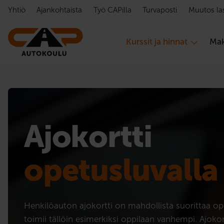
Hyppää sisältöön
Yhtiö
Ajankohtaista
Työ CAPilla
Turvaposti
Muutos la
Kurssit ja hinnat
Mak
Ajokortti
opetusluvalla
Henkilöauton ajokortti on mahdollista suorittaa op
toimii tällöin esimerkiksi oppilaan vanhempi. Ajoko