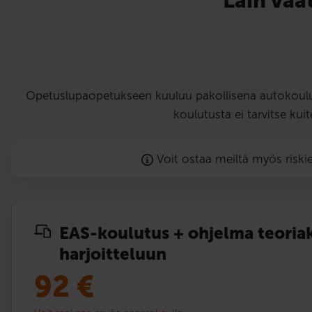
Lain vaa
Opetuslupaopetukseen kuuluu pakollisena autokoulu
koulutusta ei tarvitse kui
Voit ostaa meiltä myös risk
EAS-koulutus + ohjelma teoria
harjoitteluun
92
€