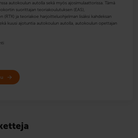
nssa autokoulun autolla sekä myös ajosimulaattorissa. Tämä
jokortin suorittajan teoriakoulutuksen (EAS),
n (RTK) ja teoriakoe harjoitteluohjelman lisäksi kahdeksan
sekä kuusi ajotuntia autokoulun autolla, autokoulun opettajan
nti
udu
ketteja