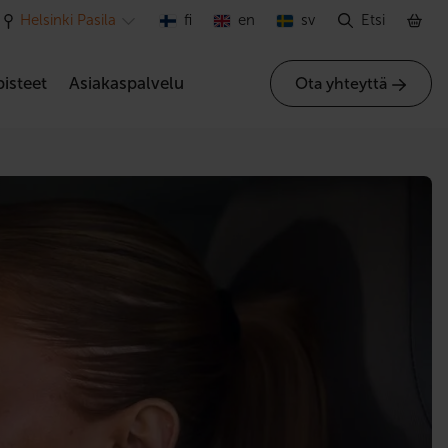
Helsinki Pasila
fi
en
sv
Etsi
isteet
Asiakaspalvelu
Ota yhteyttä