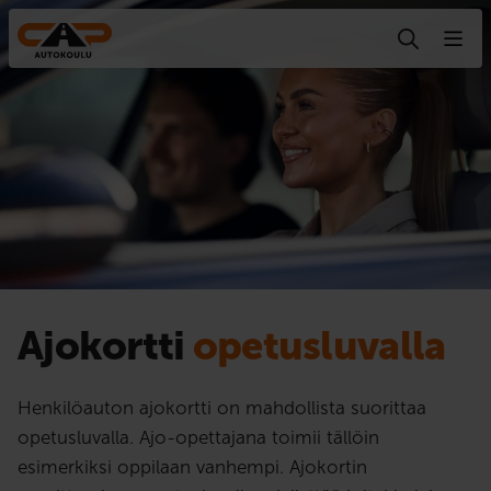
Hyppää sisältöön
Ajokortti
opetusluvalla
Henkilöauton ajokortti on mahdollista suorittaa
opetusluvalla. Ajo-opettajana toimii tällöin
esimerkiksi oppilaan vanhempi. Ajokortin