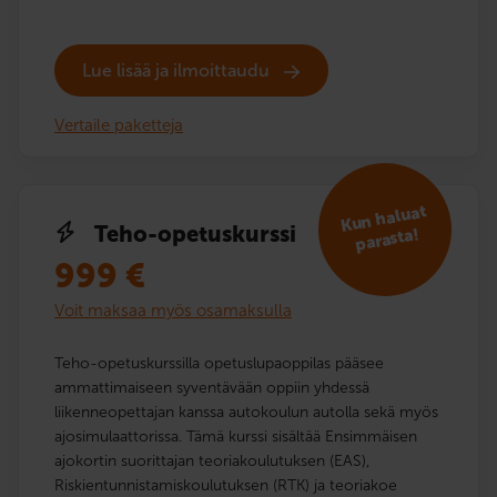
Lue lisää ja ilmoittaudu
Vertaile paketteja
Kun haluat
Teho-opetuskurssi
parasta!
999
€
Voit maksaa myös osamaksulla
Teho-opetuskurssilla opetuslupaoppilas pääsee
ammattimaiseen syventävään oppiin yhdessä
liikenneopettajan kanssa autokoulun autolla sekä myös
ajosimulaattorissa. Tämä kurssi sisältää Ensimmäisen
ajokortin suorittajan teoriakoulutuksen (EAS),
Riskientunnistamiskoulutuksen (RTK) ja teoriakoe