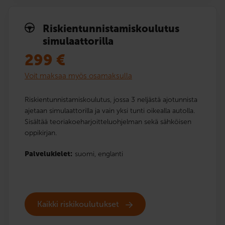
Riskien­tunnistamis­koulutus
simulaattorilla
299
€
Voit maksaa myös osamaksulla
Riskientunnistamiskoulutus, jossa 3 neljästä ajotunnista
ajetaan simulaattorilla ja vain yksi tunti oikealla autolla.
Sisältää teoriakoeharjoitteluohjelman sekä sähköisen
oppikirjan.
Palvelukielet:
suomi,
englanti
Kaikki riskikoulutukset