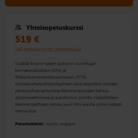
Yhteis­opetuskurssi
519
€
Voit maksaa myös osamaksulla
Sisältää Ensimmäisen ajokortin suorittajan
teoriakoulutuksen (EAS) ja
Riskientunnistamiskoulutuksen (RTK),
teoriakoeharjoitteluohjelman sekä tarpeidesi mukaan
personoituja ajotunteja liikenneopettajan kanssa,
ajosimulaattorissa ja autokoulun autolla. Harjoitellaan
liikenneopettajan kanssa juuri niitä asioita, joihin kaipaat
varmuutta!
Palvelukielet:
suomi,
englanti