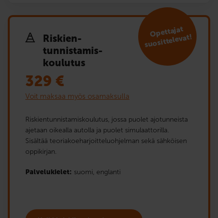
Opettajat
suosittelevat!
Riskien­
tunnistamis­
koulutus
329
€
Voit maksaa myös osamaksulla
Riskientunnistamiskoulutus, jossa puolet ajotunneista
ajetaan oikealla autolla ja puolet simulaattorilla.
Sisältää teoriakoeharjoitteluohjelman sekä sähköisen
oppikirjan.
Palvelukielet:
suomi,
englanti