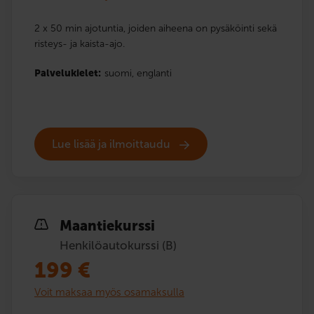
2 x 50 min ajotuntia, joiden aiheena on pysäköinti sekä
risteys- ja kaista-ajo.
Palvelukielet:
suomi,
englanti
Lue lisää ja ilmoittaudu
Maantiekurssi
Henkilöautokurssi (B)
199
€
Voit maksaa myös osamaksulla