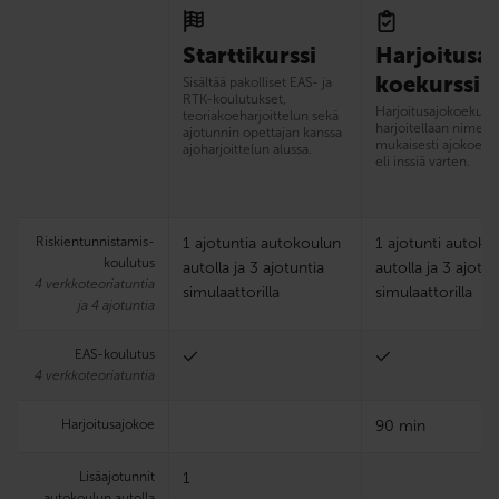
Starttikurssi
Harjoitusaj
koekurssi
Sisältää pakolliset EAS- ja
RTK-koulutukset,
Harjoitus­ajokoekurss
teoriakoeharjoittelun sekä
harjoitellaan nimens
ajotunnin opettajan kanssa
mukaisesti ajokoetut
ajoharjoittelun alussa.
eli inssiä varten.
Riskien­tunnistamis­
1 ajotuntia autokoulun
1 ajotunti autoko
koulutus
autolla ja 3 ajotuntia
autolla ja 3 ajotun
4 verkkoteoriatuntia
simulaattorilla
simulaattorilla
ja 4 ajotuntia
EAS-koulutus
4 verkkoteoriatuntia
Harjoitus­ajokoe
90 min
Lisäajotunnit
1
autokoulun autolla