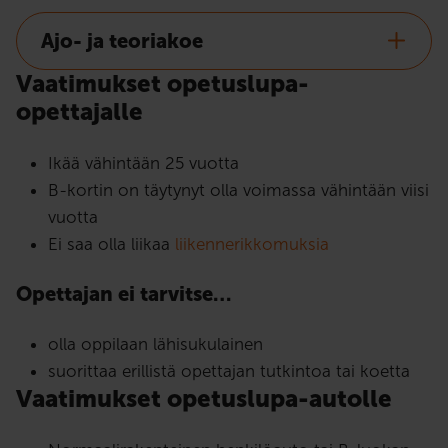
Ajo- ja teoriakoe
Vaatimukset opetuslupa-
opettajalle
Ikää vähintään 25 vuotta
B-kortin on täytynyt olla voimassa vähintään viisi
vuotta
Ei saa olla liikaa
liikennerikkomuksia
Opettajan ei tarvitse…
olla oppilaan lähisukulainen
suorittaa erillistä opettajan tutkintoa tai koetta
Vaatimukset opetuslupa-autolle