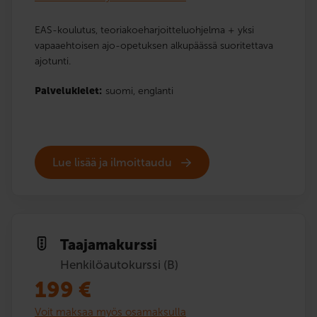
EAS-koulutus, teoriakoeharjoitteluohjelma + yksi
vapaaehtoisen ajo-opetuksen alkupäässä suoritettava
ajotunti.
Palvelukielet:
suomi,
englanti
Lue lisää ja ilmoittaudu
Taajama­kurssi
Henkilöautokurssi (B)
199
€
Voit maksaa myös osamaksulla