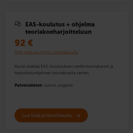
EAS-koulutus + ohjelma
teoriakoe­harjoitteluun
92
€
Voit maksaa myös osamaksulla
Kurssi sisältää EAS-koulutuksen verkkoteoriatunnit ja
harjoitteluohjelman teoriakoetta varten.
Palvelukielet:
suomi,
englanti
Lue lisää ja ilmoittaudu