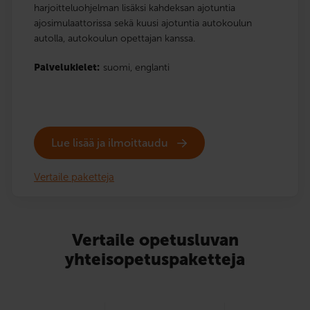
harjoitteluohjelman lisäksi kahdeksan ajotuntia
ajosimulaattorissa sekä kuusi ajotuntia autokoulun
autolla, autokoulun opettajan kanssa.
Palvelukielet:
suomi,
englanti
Lue lisää ja ilmoittaudu
Vertaile paketteja
Vertaile opetusluvan
yhteisopetuspaketteja