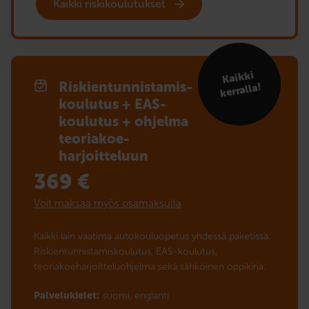
Kaikki riskikoulutukset
Kaikki
Riskien­tunnistamis­
kerralla!
koulutus + EAS-
koulutus + ohjelma
teoriakoe­­
harjoitteluun
369
€
Voit maksaa myös osamaksulla
Kaikki lain vaatima autokouluopetus yhdessä paketissa:
Riskientunnistamiskoulutus, EAS-koulutus,
teoriakoeharjoitteluohjelma sekä sähköinen oppikirja.
Palvelukielet:
suomi,
englanti