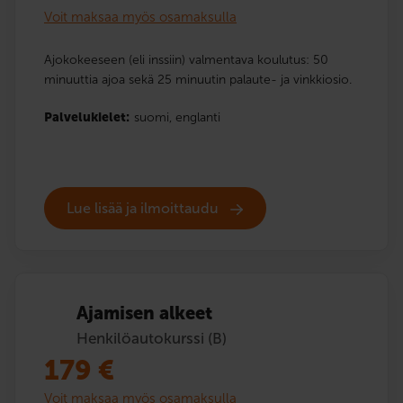
Voit maksaa myös osamaksulla
Ajokokeeseen (eli inssiin) valmentava koulutus: 50
minuuttia ajoa sekä 25 minuutin palaute- ja vinkkiosio.
Palvelukielet:
suomi,
englanti
Lue lisää ja ilmoittaudu
Ajamisen alkeet
Henkilöautokurssi (B)
179
€
Voit maksaa myös osamaksulla