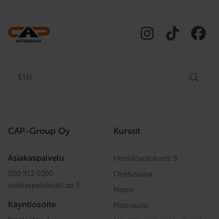
Etsi:
CAP-Group Oy
Kurssit
Asiakaspalvelu
Henkilöautokortti B
050 913 0300
Opetuslupa
asiakaspalvelu
@
cap.fi
Mopo
Käyntiosoite
Mopoauto