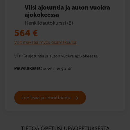
Viisi ajotuntia ja auton vuokra
ajokokeessa
Henkilöautokurssi (B)
564
€
Voit maksaa myös osamaksulla
Viisi (5) ajotuntia ja auton vuokra ajokokeessa.
Palvelukielet:
suomi,
englanti
Lue lisää ja ilmoittaudu
TIETOA OPETUSLUPAOPETUKSESTA