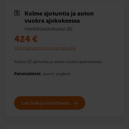
Kolme ajotuntia ja auton
vuokra ajokokeessa
Henkilöautokurssi (B)
424
€
Voit maksaa myös osamaksulla
Kolme (3) ajotuntia ja auton vuokra ajokokeessa.
Palvelukielet:
suomi,
englanti
Lue lisää ja ilmoittaudu