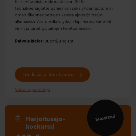
Riskientunnistamiskoulutuksen (RTK),
teoriakoeharjoitteluohjelman sekä yhden ajotunnin
oman liikenneopettajan kanssa ajoharjoittelun
alkupäässä. Ajotunnilla käydään läpi hyödyllisimmät
vinkit ja tärpit ajotaitojen kehittämiseen.
Palvelukielet:
suomi,
englanti
Lue lisää ja ilmoittaudu
Vertaile paketteja
Suosittu!
Harjoitusajo­
koekurssi