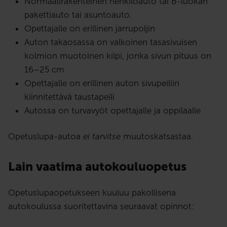
Normaalirakenteinen henkilöauto tai B-luokan
pakettiauto tai asuntoauto.
Opettajalle on erillinen jarrupoljin
Auton takaosassa on valkoinen tasasivuisen
kolmion muotoinen kilpi, jonka sivun pituus on
16–25 cm
Opettajalle on erillinen auton sivupeiliin
kiinnitettävä taustapeili
Autossa on turvavyöt opettajalle ja oppilaalle
Opetuslupa-autoa
ei tarvitse
muutoskatsastaa.
Lain vaatima autokouluopetus
Opetuslupaopetukseen kuuluu pakollisena
autokoulussa suoritettavina seuraavat opinnot: