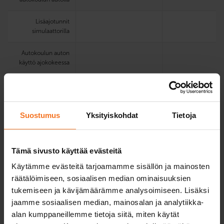
Lisäajotunnit
simulaattorilla
Autokoulun auton
käyttö ajokokeessa
Sähköinen
oppimisympäristö ja
oppikirja
Suostumus
Yksityiskohdat
Tietoja
Teoria­koe­
harjoittelu­ohjelma
Tämä sivusto käyttää evästeitä
Koulutuskielet
suomi, englanti
suomi, englanti
Käytämme evästeitä tarjoamamme sisällön ja mainosten
valitulla
toimipisteellä
räätälöimiseen, sosiaalisen median ominaisuuksien
Verkkoteoriatunnit
tukemiseen ja kävijämäärämme analysoimiseen. Lisäksi
suomeksi,
jaamme sosiaalisen median, mainosalan ja analytiikka-
englanniksi ja
alan kumppaneillemme tietoja siitä, miten käytät
ruotsiksi.