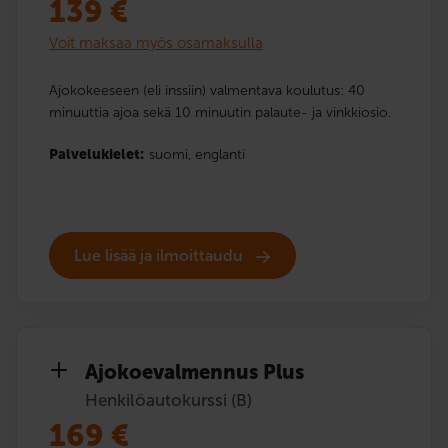
139
€
Voit maksaa myös osamaksulla
Ajokokeeseen (eli inssiin) valmentava koulutus: 40
minuuttia ajoa sekä 10 minuutin palaute- ja vinkkiosio.
Palvelukielet:
suomi,
englanti
Lue lisää ja ilmoittaudu
Ajokoe­valmennus Plus
Henkilöautokurssi (B)
169
€