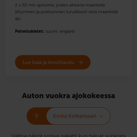
2 x 50 min ajotuntia, joiden aiheena maantielle
liittyminen ja poistuminen turvallisesti sekä maantiellä
ajo.
Palvelukielet:
suomi,
englanti
Lue lisää ja ilmoittaudu
Auton vuokra ajokokeessa
Kotka Kotkansaari
Valitse näistä sopiva paketti kun haluat vuokrata