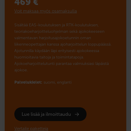
469
€
Voit maksaa myös osamaksulla
Sisältää EAS-koulutuksen ja RTK-koulutuksen,
teoriakoeharjoitteluohjelman sekä ajokokeeseen
valmentavan harjoitusajokoetunnin oman
liikenneopettajan kanssa ajoharjoittelun loppupäässä.
Ajotunnilla käydään läpi erityisesti ajokokeessa
huomioitavia taitoja ja toimintatapoja.
Ajokoeharjoittelutunti parantaa valmiuksiasi läpäistä
ajokoe.
Palvelukielet:
suomi,
englanti
Lue lisää ja ilmoittaudu
Vertaile paketteja