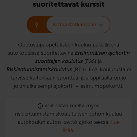
suoritettavat kurssit
Kotka Kotkansaari
Opetuslupaopetukseen kuuluu pakollisena
autokoulussa suoritettavina
Ensimmäisen ajokortin
suorittajan koulutus
(EAS) ja
Riskientunnistamiskoulutus
(RTK). EAS-koulutusta ei
tarvitse kuitenkaan suorittaa, jos oppilaalla on jo
jokin aikaisempi ajokortti – esim. mopokortti.
Voit ostaa meiltä myös
riskientunnistamiskoulutuksen, johon kuuluu
autokoulun auton käyttö ajokokeessa.
Lue
lisää.