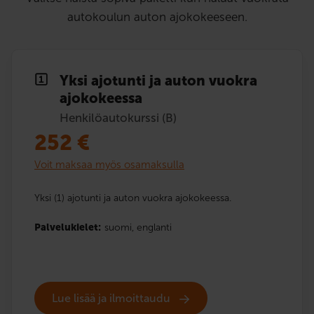
autokoulun auton ajokokeeseen.
Yksi ajotunti ja auton vuokra
ajokokeessa
Henkilöautokurssi (B)
252
€
Voit maksaa myös osamaksulla
Yksi (1) ajotunti ja auton vuokra ajokokeessa.
Palvelukielet:
suomi,
englanti
Lue lisää ja ilmoittaudu