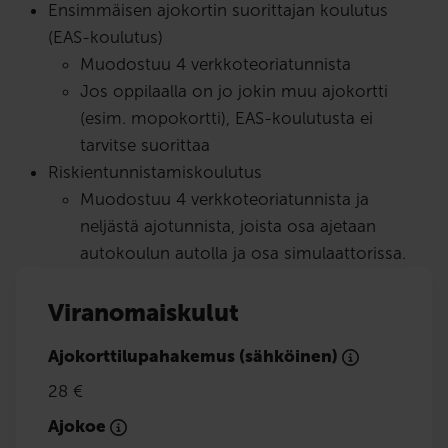
Ensimmäisen ajokortin suorittajan koulutus
(EAS-koulutus)
Muodostuu 4 verkkoteoriatunnista
Jos oppilaalla on jo jokin muu ajokortti
(esim. mopokortti), EAS-koulutusta ei
tarvitse suorittaa
Riskientunnistamiskoulutus
Muodostuu 4 verkkoteoriatunnista ja
neljästä ajotunnista, joista osa ajetaan
autokoulun autolla ja osa simulaattorissa.
Viranomaiskulut
Ajokorttilupahakemus (sähköinen)
28 €
Ajokoe