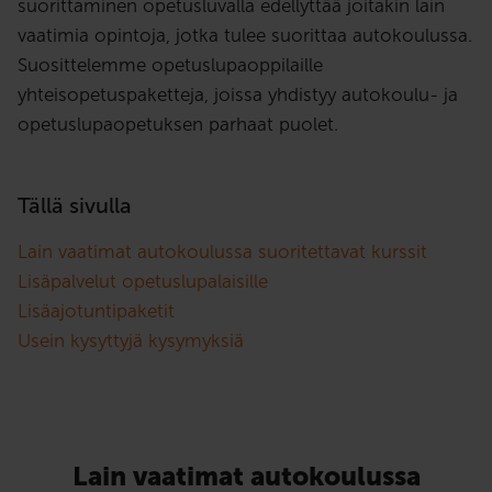
suorittaminen opetusluvalla edellyttää joitakin lain
vaatimia opintoja, jotka tulee suorittaa autokoulussa.
Suosittelemme opetuslupaoppilaille
yhteisopetuspaketteja, joissa yhdistyy autokoulu- ja
opetuslupaopetuksen parhaat puolet.
Tällä sivulla
Lain vaatimat autokoulussa suoritettavat kurssit
Lisäpalvelut opetuslupalaisille
Lisäajotuntipaketit
Usein kysyttyjä kysymyksiä
Lain vaatimat autokoulussa