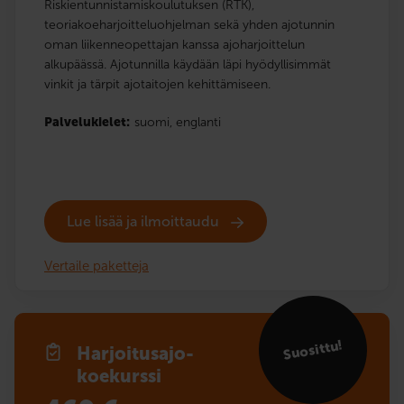
Riskientunnistamiskoulutuksen (RTK),
teoriakoeharjoitteluohjelman sekä yhden ajotunnin
oman liikenneopettajan kanssa ajoharjoittelun
alkupäässä. Ajotunnilla käydään läpi hyödyllisimmät
vinkit ja tärpit ajotaitojen kehittämiseen.
Palvelukielet:
suomi,
englanti
Lue lisää ja ilmoittaudu
Vertaile paketteja
Suosittu!
Harjoitusajo­
koekurssi