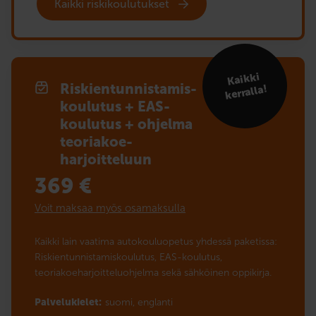
Kaikki riskikoulutukset
Kaikki
Riskien­tunnistamis­
kerralla!
koulutus + EAS-
koulutus + ohjelma
teoriakoe­­
harjoitteluun
369
€
Voit maksaa myös osamaksulla
Kaikki lain vaatima autokouluopetus yhdessä paketissa:
Riskientunnistamiskoulutus, EAS-koulutus,
teoriakoeharjoitteluohjelma sekä sähköinen oppikirja.
Palvelukielet:
suomi,
englanti