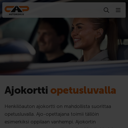
Hyppää sisältöön
Ajokortti
opetusluvalla
Henkilöauton ajokortti on mahdollista suorittaa
opetusluvalla. Ajo-opettajana toimii tällöin
esimerkiksi oppilaan vanhempi. Ajokortin