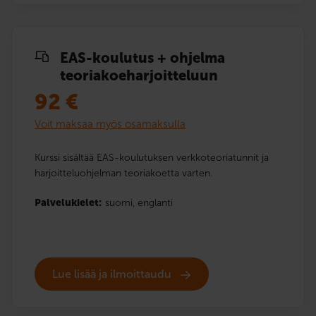
EAS-koulutus + ohjelma
teoriakoe­harjoitteluun
92
€
Voit maksaa myös osamaksulla
Kurssi sisältää EAS-koulutuksen verkkoteoriatunnit ja
harjoitteluohjelman teoriakoetta varten.
Palvelukielet:
suomi,
englanti
Lue lisää ja ilmoittaudu