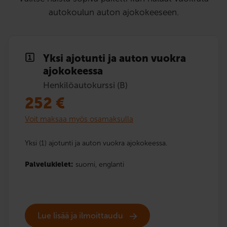
autokoulun auton ajokokeeseen.
Yksi ajotunti ja auton vuokra
ajokokeessa
Henkilöautokurssi (B)
252
€
Voit maksaa myös osamaksulla
Yksi (1) ajotunti ja auton vuokra ajokokeessa.
Palvelukielet:
suomi,
englanti
Lue lisää ja ilmoittaudu