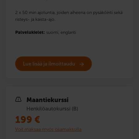
2 x 50 min ajotuntia, joiden aiheena on pysäköinti sekä
risteys- ja kaista-ajo.
Palvelukielet:
suomi,
englanti
Lue lisää ja ilmoittaudu
Maantiekurssi
Henkilöautokurssi (B)
199
€
Voit maksaa myös osamaksulla