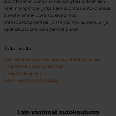
suorittaminen opetusluvalla edellyttää joitakin lain
vaatimia opintoja, jotka tulee suorittaa autokoulussa.
Suosittelemme opetuslupaoppilaille
yhteisopetuspaketteja, joissa yhdistyy autokoulu- ja
opetuslupaopetuksen parhaat puolet.
Tällä sivulla
Lain vaatimat autokoulussa suoritettavat kurssit
Lisäpalvelut opetuslupalaisille
Lisäajotuntipaketit
Usein kysyttyjä kysymyksiä
Lain vaatimat autokoulussa