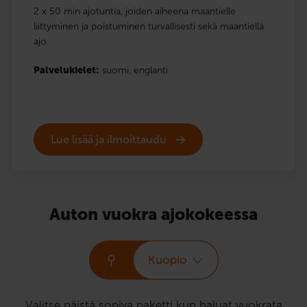
2 x 50 min ajotuntia, joiden aiheena maantielle
liittyminen ja poistuminen turvallisesti sekä maantiellä
ajo.
Palvelukielet:
suomi,
englanti
Lue lisää ja ilmoittaudu
Auton vuokra ajokokeessa
Kuopio
Valitse näistä sopiva paketti kun haluat vuokrata