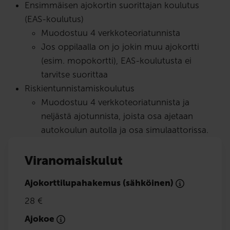
Ensimmäisen ajokortin suorittajan koulutus
(EAS-koulutus)
Muodostuu 4 verkkoteoriatunnista
Jos oppilaalla on jo jokin muu ajokortti
(esim. mopokortti), EAS-koulutusta ei
tarvitse suorittaa
Riskientunnistamiskoulutus
Muodostuu 4 verkkoteoriatunnista ja
neljästä ajotunnista, joista osa ajetaan
autokoulun autolla ja osa simulaattorissa.
Viranomaiskulut
Ajokorttilupahakemus (sähköinen)
28 €
Ajokoe