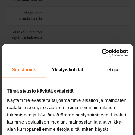
Lisäajotunnit
simulaattorilla
Autokoulun auton
käyttö ajokokeessa
Sähköinen
oppimisympäristö ja
oppikirja
Suostumus
Yksityiskohdat
Tietoja
Teoria­koe­
harjoittelu­ohjelma
Tämä sivusto käyttää evästeitä
Koulutuskielet
suomi, englanti
suomi, englanti
Käytämme evästeitä tarjoamamme sisällön ja mainosten
valitulla
toimipisteellä
räätälöimiseen, sosiaalisen median ominaisuuksien
Verkkoteoriatunnit
tukemiseen ja kävijämäärämme analysoimiseen. Lisäksi
suomeksi,
jaamme sosiaalisen median, mainosalan ja analytiikka-
englanniksi ja
alan kumppaneillemme tietoja siitä, miten käytät
ruotsiksi.