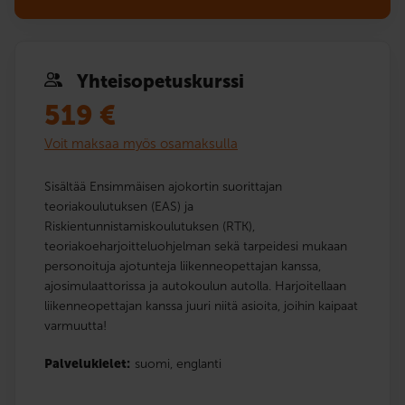
Yhteis­opetuskurssi
519
€
Voit maksaa myös osamaksulla
Sisältää Ensimmäisen ajokortin suorittajan
teoriakoulutuksen (EAS) ja
Riskientunnistamiskoulutuksen (RTK),
teoriakoeharjoitteluohjelman sekä tarpeidesi mukaan
personoituja ajotunteja liikenneopettajan kanssa,
ajosimulaattorissa ja autokoulun autolla. Harjoitellaan
liikenneopettajan kanssa juuri niitä asioita, joihin kaipaat
varmuutta!
Palvelukielet:
suomi,
englanti