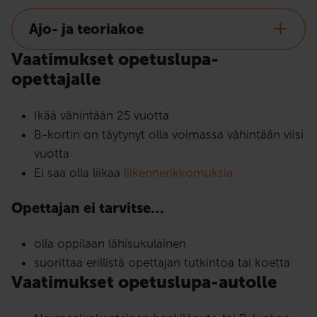
Ajo- ja teoriakoe
Vaatimukset opetuslupa-
opettajalle
Ikää vähintään 25 vuotta
B-kortin on täytynyt olla voimassa vähintään viisi
vuotta
Ei saa olla liikaa
liikennerikkomuksia
Opettajan ei tarvitse…
olla oppilaan lähisukulainen
suorittaa erillistä opettajan tutkintoa tai koetta
Vaatimukset opetuslupa-autolle