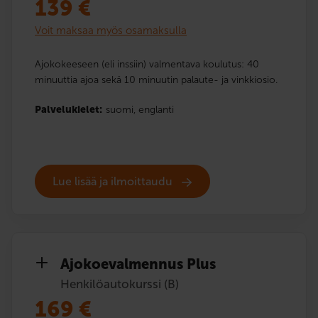
139
€
Voit maksaa myös osamaksulla
Ajokokeeseen (eli inssiin) valmentava koulutus: 40
minuuttia ajoa sekä 10 minuutin palaute- ja vinkkiosio.
Palvelukielet:
suomi,
englanti
Lue lisää ja ilmoittaudu
Ajokoe­valmennus Plus
Henkilöautokurssi (B)
169
€