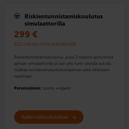
Riskien­tunnistamis­koulutus
simulaattorilla
299
€
Voit maksaa myös osamaksulla
Riskientunnistamiskoulutus, jossa 3 neljästä ajotunnista
ajetaan simulaattorilla ja vain yksi tunti oikealla autolla.
Sisältää teoriakoeharjoitteluohjelman sekä sähköisen
oppikirjan.
Palvelukielet:
suomi,
englanti
Kaikki riskikoulutukset