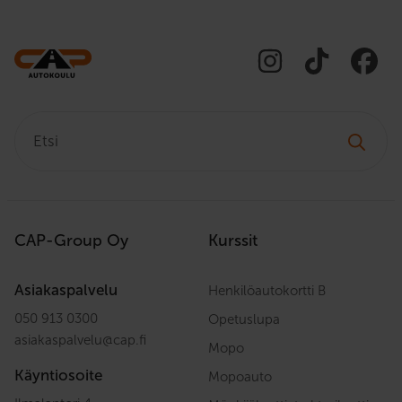
Etsi:
CAP-Group Oy
Kurssit
Asiakaspalvelu
Henkilöautokortti B
050 913 0300
Opetuslupa
asiakaspalvelu
@
cap.fi
Mopo
Käyntiosoite
Mopoauto