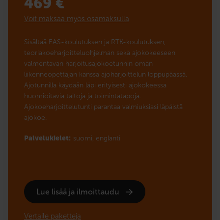
469
€
Voit maksaa myös osamaksulla
Sisältää EAS-koulutuksen ja RTK-koulutuksen,
teoriakoeharjoitteluohjelman sekä ajokokeeseen
valmentavan harjoitusajokoetunnin oman
liikenneopettajan kanssa ajoharjoittelun loppupäässä.
Ajotunnilla käydään läpi erityisesti ajokokeessa
huomioitavia taitoja ja toimintatapoja.
Ajokoeharjoittelutunti parantaa valmiuksiasi läpäistä
ajokoe.
Palvelukielet:
suomi,
englanti
Lue lisää ja ilmoittaudu
Vertaile paketteja