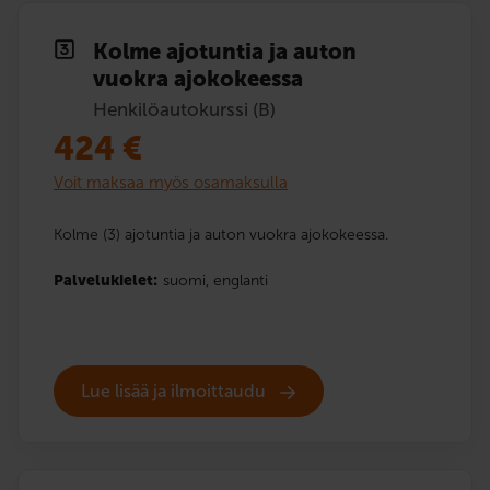
Kolme ajotuntia ja auton
vuokra ajokokeessa
Henkilöautokurssi (B)
424
€
Voit maksaa myös osamaksulla
Kolme (3) ajotuntia ja auton vuokra ajokokeessa.
Palvelukielet:
suomi,
englanti
Lue lisää ja ilmoittaudu