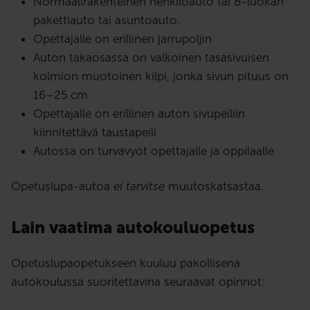
Normaalirakenteinen henkilöauto tai B-luokan
pakettiauto tai asuntoauto.
Opettajalle on erillinen jarrupoljin
Auton takaosassa on valkoinen tasasivuisen
kolmion muotoinen kilpi, jonka sivun pituus on
16–25 cm
Opettajalle on erillinen auton sivupeiliin
kiinnitettävä taustapeili
Autossa on turvavyöt opettajalle ja oppilaalle
Opetuslupa-autoa
ei tarvitse
muutoskatsastaa.
Lain vaatima autokouluopetus
Opetuslupaopetukseen kuuluu pakollisena
autokoulussa suoritettavina seuraavat opinnot: