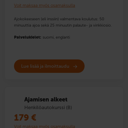
Voit maksaa myös osamaksulla
Ajokokeeseen (eli inssiin) valmentava koulutus: 50
minuuttia ajoa sekä 25 minuutin palaute- ja vinkkiosio.
Palvelukielet:
suomi,
englanti
Lue lisää ja ilmoittaudu
Ajamisen alkeet
Henkilöautokurssi (B)
179
€
Voit maksaa myös osamaksulla