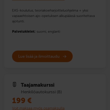
EAS-koulutus, teoriakoeharjoitteluohjelma + yksi
vapaaehtoisen ajo-opetuksen alkupäässä suoritettava
ajotunti.
Palvelukielet:
suomi,
englanti
Lue lisää ja ilmoittaudu
Taajama­kurssi
Henkilöautokurssi (B)
199
€
Voit maksaa myös osamaksulla