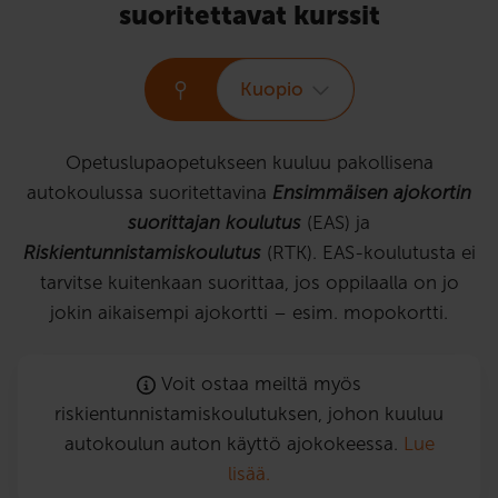
suoritettavat kurssit
Kuopio
Opetuslupaopetukseen kuuluu pakollisena
autokoulussa suoritettavina
Ensimmäisen ajokortin
suorittajan koulutus
(EAS) ja
Riskientunnistamiskoulutus
(RTK). EAS-koulutusta ei
tarvitse kuitenkaan suorittaa, jos oppilaalla on jo
jokin aikaisempi ajokortti – esim. mopokortti.
Voit ostaa meiltä myös
riskientunnistamiskoulutuksen, johon kuuluu
autokoulun auton käyttö ajokokeessa.
Lue
lisää.