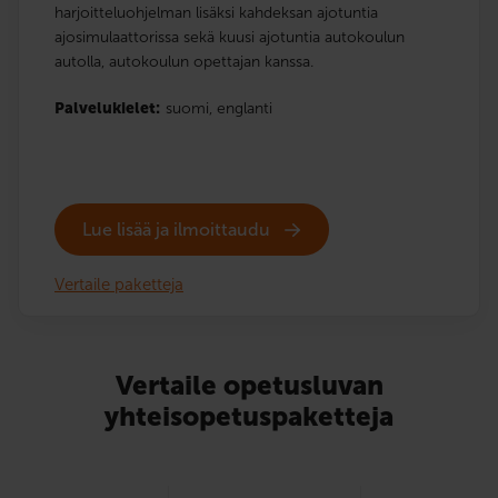
harjoitteluohjelman lisäksi kahdeksan ajotuntia
ajosimulaattorissa sekä kuusi ajotuntia autokoulun
autolla, autokoulun opettajan kanssa.
Palvelukielet:
suomi,
englanti
Lue lisää ja ilmoittaudu
Vertaile paketteja
Vertaile opetusluvan
yhteisopetuspaketteja