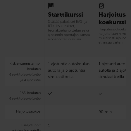
Starttikurssi
Harjoitusaj
koekurssi
Sisältää pakolliset EAS- ja
RTK-koulutukset,
Harjoitus­ajokoekurss
teoriakoeharjoittelun sekä
harjoitellaan nimens
ajotunnin opettajan kanssa
mukaisesti ajokoetut
ajoharjoittelun alussa.
eli inssiä varten.
Riskien­tunnistamis­
1 ajotuntia autokoulun
1 ajotunti autoko
koulutus
autolla ja 3 ajotuntia
autolla ja 3 ajotun
4 verkkoteoriatuntia
simulaattorilla
simulaattorilla
ja 4 ajotuntia
EAS-koulutus
4 verkkoteoriatuntia
Harjoitus­ajokoe
90 min
Lisäajotunnit
1
autokoulun autolla