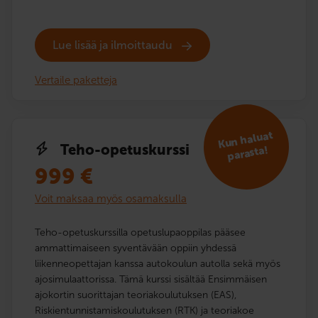
Lue lisää ja ilmoittaudu
Vertaile paketteja
Kun haluat
Teho-opetuskurssi
parasta!
999
€
Voit maksaa myös osamaksulla
Teho-opetuskurssilla opetuslupaoppilas pääsee
ammattimaiseen syventävään oppiin yhdessä
liikenneopettajan kanssa autokoulun autolla sekä myös
ajosimulaattorissa. Tämä kurssi sisältää Ensimmäisen
ajokortin suorittajan teoriakoulutuksen (EAS),
Riskientunnistamiskoulutuksen (RTK) ja teoriakoe