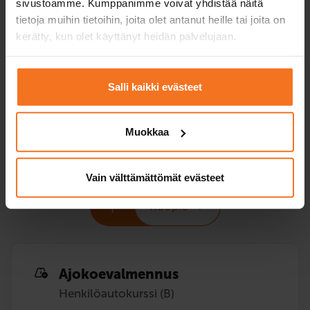
sivustoamme. Kumppanimme voivat yhdistää näitä
Hinta valitulla
399 €
469 €
tietoja muihin tietoihin, joita olet antanut heille tai joita on
toimipisteellä
kerätty, kun olet käyttänyt heidän palvelujaan.
+ viranomaiskulut
Ilmoittaudu
Ilmoittaud
Salli kaikki evästeet
Muokkaa
Lisäajotuntipaketit
opetuslupaoppilaille
Vain välttämättömät evästeet
Kuopio
Ajokoe­valmennus
Henkilöautokurssi (B)