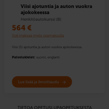
Viisi ajotuntia ja auton vuokra
ajokokeessa
Henkilöautokurssi (B)
564
€
Voit maksaa myös osamaksulla
Viisi (5) ajotuntia ja auton vuokra ajokokeessa.
Palvelukielet:
suomi,
englanti
Lue lisää ja ilmoittaudu
TIETOA OPETUSLUPAOPETUKSESTA