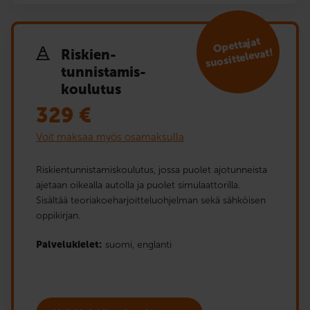
Opettajat
suosittelevat!
Riskien­
tunnistamis­
koulutus
329
€
Voit maksaa myös osamaksulla
Riskientunnistamiskoulutus, jossa puolet ajotunneista
ajetaan oikealla autolla ja puolet simulaattorilla.
Sisältää teoriakoeharjoitteluohjelman sekä sähköisen
oppikirjan.
Palvelukielet:
suomi,
englanti