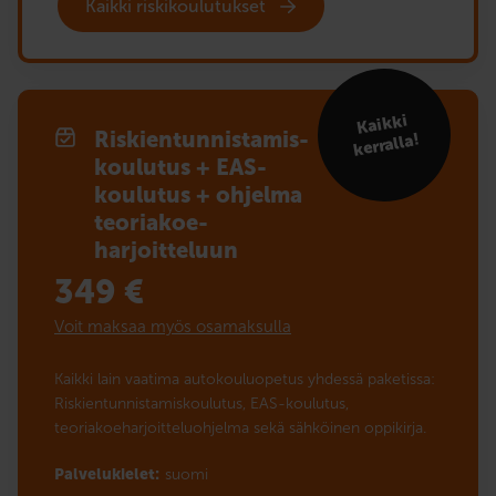
Kaikki riskikoulutukset
Kaikki
Riskien­tunnistamis­
kerralla!
koulutus + EAS-
koulutus + ohjelma
teoriakoe­­
harjoitteluun
349
€
Voit maksaa myös osamaksulla
Kaikki lain vaatima autokouluopetus yhdessä paketissa:
Riskientunnistamiskoulutus, EAS-koulutus,
teoriakoeharjoitteluohjelma sekä sähköinen oppikirja.
Palvelukielet:
suomi