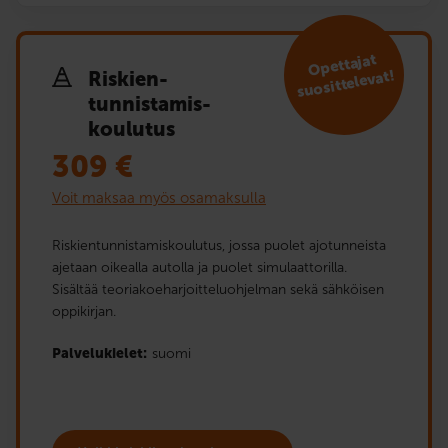
Opettajat
suosittelevat!
Riskien­
tunnistamis­
koulutus
309
€
Voit maksaa myös osamaksulla
Riskientunnistamiskoulutus, jossa puolet ajotunneista
ajetaan oikealla autolla ja puolet simulaattorilla.
Sisältää teoriakoeharjoitteluohjelman sekä sähköisen
oppikirjan.
Palvelukielet:
suomi