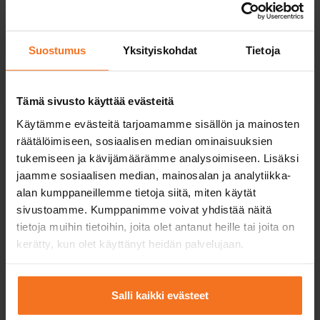
Lue lisää ja ilmoittaudu
Suostumus
Yksityiskohdat
Tietoja
Tämä sivusto käyttää evästeitä
Kaksi ajotuntia ja auton vuokra
Käytämme evästeitä tarjoamamme sisällön ja mainosten
ajokokeessa
räätälöimiseen, sosiaalisen median ominaisuuksien
344
€
tukemiseen ja kävijämäärämme analysoimiseen. Lisäksi
jaamme sosiaalisen median, mainosalan ja analytiikka-
Voit maksaa myös osamaksulla
alan kumppaneillemme tietoja siitä, miten käytät
sivustoamme. Kumppanimme voivat yhdistää näitä
Kaksi (2) ajotuntia ja auton vuokra ajokokeessa.
tietoja muihin tietoihin, joita olet antanut heille tai joita on
kerätty, kun olet käyttänyt heidän palvelujaan.
Palvelukielet:
suomi
Salli kaikki evästeet
Lue lisää ja ilmoittaudu