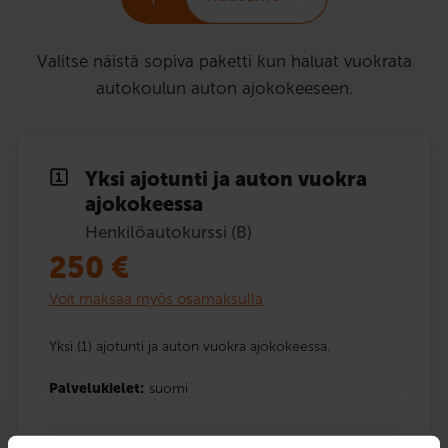
Valitse näistä sopiva paketti kun haluat vuokrata
autokoulun auton ajokokeeseen.
Yksi ajotunti ja auton vuokra
ajokokeessa
Henkilöautokurssi (B)
250
€
Voit maksaa myös osamaksulla
Yksi (1) ajotunti ja auton vuokra ajokokeessa.
Palvelukielet:
suomi