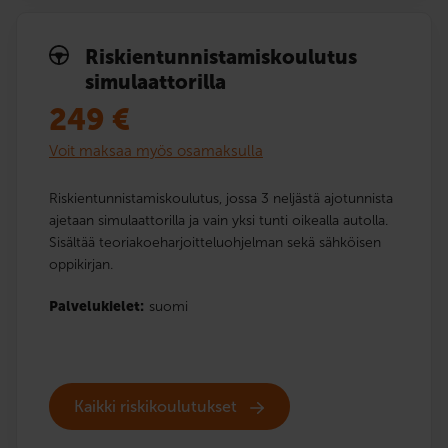
Riskien­tunnistamis­koulutus
simulaattorilla
249
€
Voit maksaa myös osamaksulla
Riskientunnistamiskoulutus, jossa 3 neljästä ajotunnista
ajetaan simulaattorilla ja vain yksi tunti oikealla autolla.
Sisältää teoriakoeharjoitteluohjelman sekä sähköisen
oppikirjan.
Palvelukielet:
suomi
Kaikki riskikoulutukset