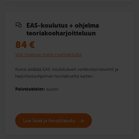
EAS-koulutus + ohjelma
teoriakoe­harjoitteluun
84
€
Voit maksaa myös osamaksulla
Kurssi sisältää EAS-koulutuksen verkkoteoriatunnit ja
harjoitteluohjelman teoriakoetta varten.
Palvelukielet:
suomi
Lue lisää ja ilmoittaudu