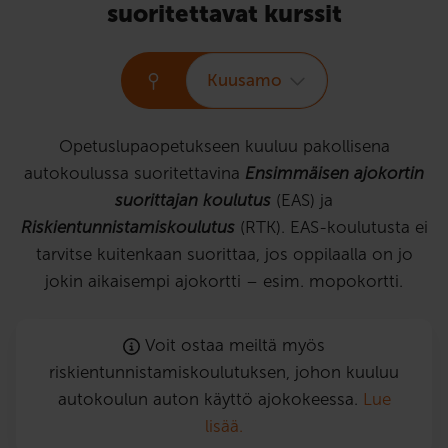
suoritettavat kurssit
Kuusamo
Opetuslupaopetukseen kuuluu pakollisena
autokoulussa suoritettavina
Ensimmäisen ajokortin
suorittajan koulutus
(EAS) ja
Riskientunnistamiskoulutus
(RTK). EAS-koulutusta ei
tarvitse kuitenkaan suorittaa, jos oppilaalla on jo
jokin aikaisempi ajokortti – esim. mopokortti.
Voit ostaa meiltä myös
riskientunnistamiskoulutuksen, johon kuuluu
autokoulun auton käyttö ajokokeessa.
Lue
lisää.