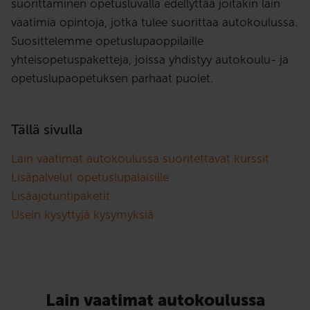
suorittaminen opetusluvalla edellyttää joitakin lain
vaatimia opintoja, jotka tulee suorittaa autokoulussa.
Suosittelemme opetuslupaoppilaille
yhteisopetuspaketteja, joissa yhdistyy autokoulu- ja
opetuslupaopetuksen parhaat puolet.
Tällä sivulla
Lain vaatimat autokoulussa suoritettavat kurssit
Lisäpalvelut opetuslupalaisille
Lisäajotuntipaketit
Usein kysyttyjä kysymyksiä
Lain vaatimat autokoulussa