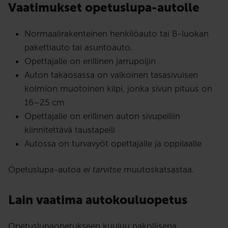
Vaatimukset opetuslupa-autolle
Normaalirakenteinen henkilöauto tai B-luokan
pakettiauto tai asuntoauto.
Opettajalle on erillinen jarrupoljin
Auton takaosassa on valkoinen tasasivuisen
kolmion muotoinen kilpi, jonka sivun pituus on
16–25 cm
Opettajalle on erillinen auton sivupeiliin
kiinnitettävä taustapeili
Autossa on turvavyöt opettajalle ja oppilaalle
Opetuslupa-autoa
ei tarvitse
muutoskatsastaa.
Lain vaatima autokouluopetus
Opetuslupaopetukseen kuuluu pakollisena