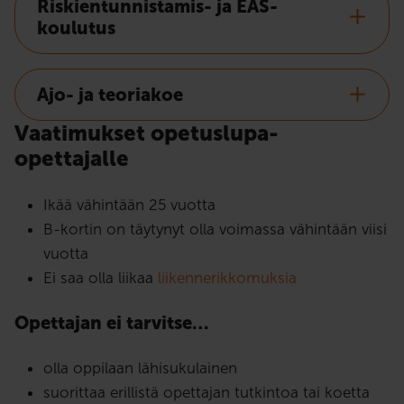
Riskientunnistamis- ja EAS-
koulutus
Ajo- ja teoriakoe
Vaatimukset opetuslupa-
opettajalle
Ikää vähintään 25 vuotta
B-kortin on täytynyt olla voimassa vähintään viisi
vuotta
Ei saa olla liikaa
liikennerikkomuksia
Opettajan ei tarvitse…
olla oppilaan lähisukulainen
suorittaa erillistä opettajan tutkintoa tai koetta