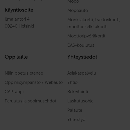
Mopo
Käyntiosoite
Mopoauto
Ilmalantori 4
Mönkijäkortti, traktorikortti,
00240 Helsinki
moottorikelkkakortti
Moottoripyöräkortit
EAS-koulutus
Oppilaille
Yhteystiedot
Näin opetus etenee
Asiakaspalvelu
Oppimisympäristö / Webauto
Yhtiö
CAP-äppi
Rekrytointi
Peruutus ja sopimusehdot
Laskutusohje
Palaute
Yhteistyö