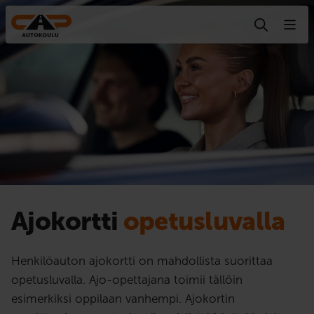
Hyppää sisältöön
Ajokortti
opetusluvalla
Henkilöauton ajokortti on mahdollista suorittaa
opetusluvalla. Ajo-opettajana toimii tällöin
esimerkiksi oppilaan vanhempi. Ajokortin