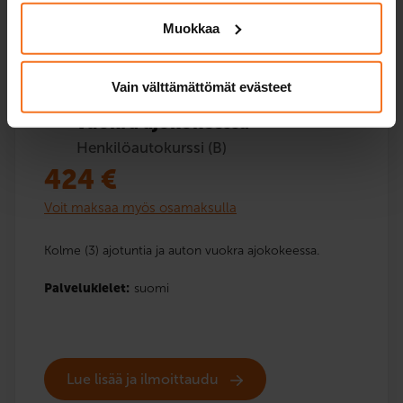
Muokkaa
Vain välttämättömät evästeet
Kolme ajotuntia ja auton
vuokra ajokokeessa
Henkilöautokurssi (B)
424
€
Voit maksaa myös osamaksulla
Kolme (3) ajotuntia ja auton vuokra ajokokeessa.
Palvelukielet:
suomi
Lue lisää ja ilmoittaudu