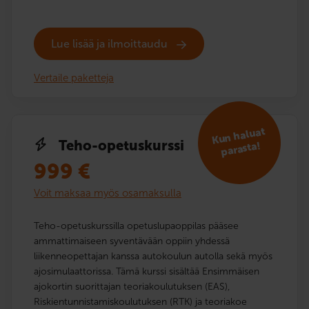
Lue lisää ja ilmoittaudu
Vertaile paketteja
Kun haluat
Teho-opetuskurssi
parasta!
999
€
Voit maksaa myös osamaksulla
Teho-opetuskurssilla opetuslupaoppilas pääsee
ammattimaiseen syventävään oppiin yhdessä
liikenneopettajan kanssa autokoulun autolla sekä myös
ajosimulaattorissa. Tämä kurssi sisältää Ensimmäisen
ajokortin suorittajan teoriakoulutuksen (EAS),
Riskientunnistamiskoulutuksen (RTK) ja teoriakoe