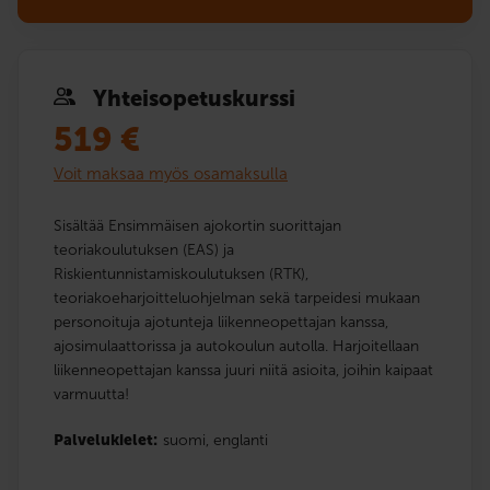
Yhteis­opetuskurssi
519
€
Voit maksaa myös osamaksulla
Sisältää Ensimmäisen ajokortin suorittajan
teoriakoulutuksen (EAS) ja
Riskientunnistamiskoulutuksen (RTK),
teoriakoeharjoitteluohjelman sekä tarpeidesi mukaan
personoituja ajotunteja liikenneopettajan kanssa,
ajosimulaattorissa ja autokoulun autolla. Harjoitellaan
liikenneopettajan kanssa juuri niitä asioita, joihin kaipaat
varmuutta!
Palvelukielet:
suomi,
englanti