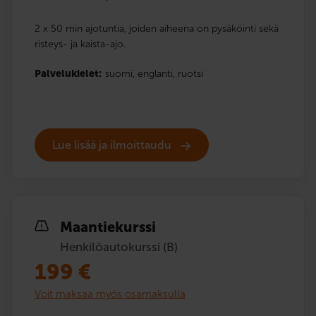
2 x 50 min ajotuntia, joiden aiheena on pysäköinti sekä
risteys- ja kaista-ajo.
Palvelukielet:
suomi,
englanti,
ruotsi
Lue lisää ja ilmoittaudu
Maantiekurssi
Henkilöautokurssi (B)
199
€
Voit maksaa myös osamaksulla