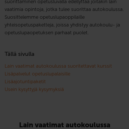
suorittaminen opetusluvalla edellyttää joitakin lain
vaatimia opintoja, jotka tulee suorittaa autokoulussa.
Suosittelemme opetuslupaoppilaille
yhteisopetuspaketteja, joissa yhdistyy autokoulu- ja
opetuslupaopetuksen parhaat puolet.
Tällä sivulla
Lain vaatimat autokoulussa suoritettavat kurssit
Lisäpalvelut opetuslupalaisille
Lisäajotuntipaketit
Usein kysyttyjä kysymyksiä
Lain vaatimat autokoulussa