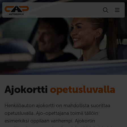
Hyppää sisältöön
Ajokortti
opetusluvalla
Henkilöauton ajokortti on mahdollista suorittaa
opetusluvalla. Ajo-opettajana toimii tällöin
esimerkiksi oppilaan vanhempi. Ajokortin