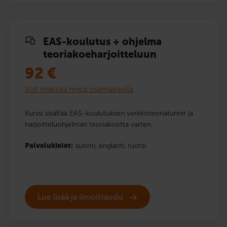
EAS-koulutus + ohjelma
teoriakoe­harjoitteluun
92
€
Voit maksaa myös osamaksulla
Kurssi sisältää EAS-koulutuksen verkkoteoriatunnit ja
harjoitteluohjelman teoriakoetta varten.
Palvelukielet:
suomi,
englanti,
ruotsi
Lue lisää ja ilmoittaudu