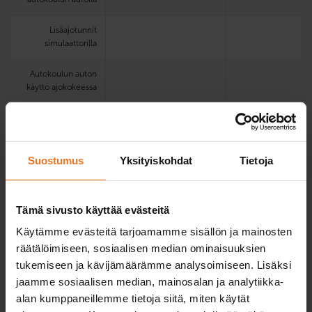
Lisäajotunnit
simulaattorilla
Autokoulun auton
käyttö ajokokeessa
Sähköinen
oppimisympäristö ja
oppikirja
Suostumus
Yksityiskohdat
Tietoja
Teoria­koe­
harjoittelu­ohjelma
Tämä sivusto käyttää evästeitä
Koulutuskielet
suomi, englanti
suomi, englanti
Käytämme evästeitä tarjoamamme sisällön ja mainosten
valitulla
toimipisteellä
räätälöimiseen, sosiaalisen median ominaisuuksien
Verkkoteoriatunnit
tukemiseen ja kävijämäärämme analysoimiseen. Lisäksi
suomeksi,
jaamme sosiaalisen median, mainosalan ja analytiikka-
englanniksi ja
alan kumppaneillemme tietoja siitä, miten käytät
ruotsiksi.