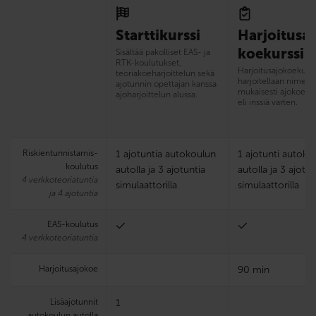
Starttikurssi
Harjoitusaj
koekurssi
Sisältää pakolliset EAS- ja
RTK-koulutukset,
Harjoitus­ajokoekurss
teoriakoeharjoittelun sekä
harjoitellaan nimens
ajotunnin opettajan kanssa
mukaisesti ajokoetut
ajoharjoittelun alussa.
eli inssiä varten.
Riskien­tunnistamis­
1 ajotuntia autokoulun
1 ajotunti autoko
koulutus
autolla ja 3 ajotuntia
autolla ja 3 ajotun
4 verkkoteoriatuntia
simulaattorilla
simulaattorilla
ja 4 ajotuntia
EAS-koulutus
4 verkkoteoriatuntia
Harjoitus­ajokoe
90 min
Lisäajotunnit
1
autokoulun autolla