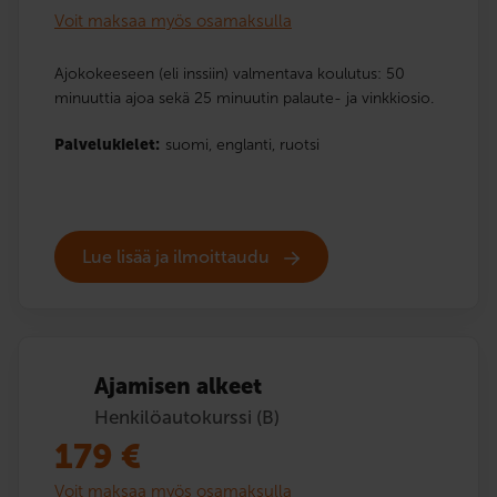
Voit maksaa myös osamaksulla
Ajokokeeseen (eli inssiin) valmentava koulutus: 50
minuuttia ajoa sekä 25 minuutin palaute- ja vinkkiosio.
Palvelukielet:
suomi,
englanti,
ruotsi
Lue lisää ja ilmoittaudu
Ajamisen alkeet
Henkilöautokurssi (B)
179
€
Voit maksaa myös osamaksulla