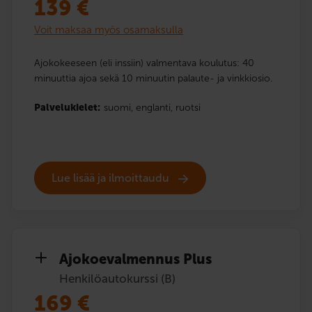
139
€
Voit maksaa myös osamaksulla
Ajokokeeseen (eli inssiin) valmentava koulutus: 40
minuuttia ajoa sekä 10 minuutin palaute- ja vinkkiosio.
Palvelukielet:
suomi,
englanti,
ruotsi
Lue lisää ja ilmoittaudu
Ajokoe­valmennus Plus
Henkilöautokurssi (B)
169
€