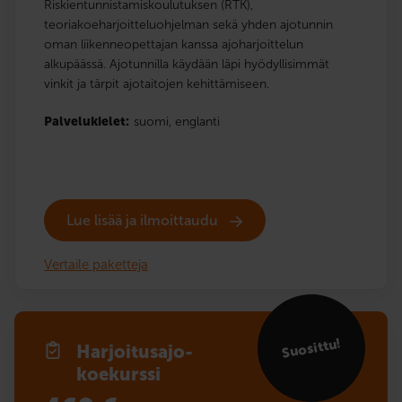
Riskientunnistamiskoulutuksen (RTK),
teoriakoeharjoitteluohjelman sekä yhden ajotunnin
oman liikenneopettajan kanssa ajoharjoittelun
alkupäässä. Ajotunnilla käydään läpi hyödyllisimmät
vinkit ja tärpit ajotaitojen kehittämiseen.
Palvelukielet:
suomi,
englanti
Lue lisää ja ilmoittaudu
Vertaile paketteja
Suosittu!
Harjoitusajo­
koekurssi