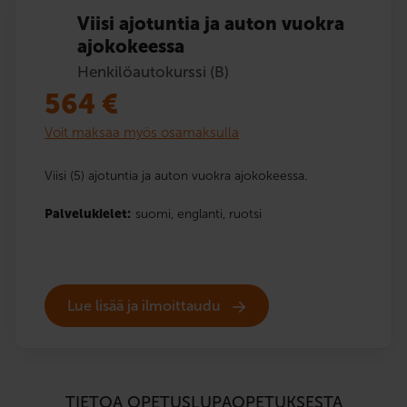
Viisi ajotuntia ja auton vuokra
ajokokeessa
Henkilöautokurssi (B)
564
€
Voit maksaa myös osamaksulla
Viisi (5) ajotuntia ja auton vuokra ajokokeessa.
Palvelukielet:
suomi,
englanti,
ruotsi
Lue lisää ja ilmoittaudu
TIETOA OPETUSLUPAOPETUKSESTA