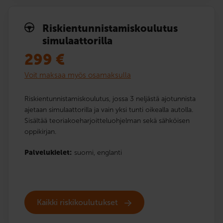
Riskien­tunnistamis­koulutus
simulaattorilla
299
€
Voit maksaa myös osamaksulla
Riskientunnistamiskoulutus, jossa 3 neljästä ajotunnista
ajetaan simulaattorilla ja vain yksi tunti oikealla autolla.
Sisältää teoriakoeharjoitteluohjelman sekä sähköisen
oppikirjan.
Palvelukielet:
suomi,
englanti
Kaikki riskikoulutukset