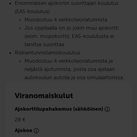
Ensimmäisen ajokortin suorittajan koulutus
(EAS-koulutus)
Muodostuu 4 verkkoteoriatunnista
Jos oppilaalla on jo jokin muu ajokortti
(esim. mopokortti), EAS-koulutusta ei
tarvitse suorittaa
Riskientunnistamiskoulutus
Muodostuu 4 verkkoteoriatunnista ja
neljästä ajotunnista, joista osa ajetaan
autokoulun autolla ja osa simulaattorissa.
Viranomaiskulut
Ajokorttilupahakemus (sähköinen)
28 €
Ajokoe