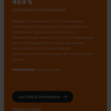
469
€
Voit maksaa myös osamaksulla
Sisältää EAS-koulutuksen ja RTK-koulutuksen,
teoriakoeharjoitteluohjelman sekä ajokokeeseen
valmentavan harjoitusajokoetunnin oman
liikenneopettajan kanssa ajoharjoittelun loppupäässä.
Ajotunnilla käydään läpi erityisesti ajokokeessa
huomioitavia taitoja ja toimintatapoja.
Ajokoeharjoittelutunti parantaa valmiuksiasi läpäistä
ajokoe.
Palvelukielet:
suomi,
englanti
Lue lisää ja ilmoittaudu
Vertaile paketteja