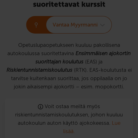
suoritettavat kurssit
Vantaa Myyrmanni
Opetuslupaopetukseen kuuluu pakollisena
autokoulussa suoritettavina
Ensimmäisen ajokortin
suorittajan koulutus
(EAS) ja
Riskientunnistamiskoulutus
(RTK). EAS-koulutusta ei
tarvitse kuitenkaan suorittaa, jos oppilaalla on jo
jokin aikaisempi ajokortti – esim. mopokortti.
Voit ostaa meiltä myös
riskientunnistamiskoulutuksen, johon kuuluu
autokoulun auton käyttö ajokokeessa.
Lue
lisää.