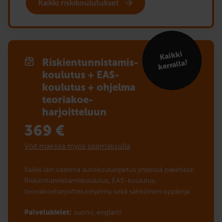
Kaikki riskikoulutukset
Kaikki
Riskien­tunnistamis­
kerralla!
koulutus + EAS-
koulutus + ohjelma
teoriakoe­­
harjoitteluun
369
€
Voit maksaa myös osamaksulla
Kaikki lain vaatima autokouluopetus yhdessä paketissa:
Riskientunnistamiskoulutus, EAS-koulutus,
teoriakoeharjoitteluohjelma sekä sähköinen oppikirja.
Palvelukielet:
suomi,
englanti