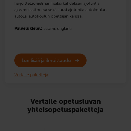
harjoitteluohjelman lisäksi kahdeksan ajotuntia
ajosimulaattorissa sekä kuusi ajotuntia autokoulun
autolla, autokoulun opettajan kanssa.
Palvelukielet:
suomi,
englanti
Lue lisää ja ilmoittaudu
Vertaile paketteja
Vertaile opetusluvan
yhteisopetuspaketteja