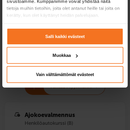
sivustoamme. Kumppanimme voivat yhdistää näitä
Hinta valitulla
399 €
469 €
tietoja muihin tietoihin, joita olet antanut heille tai joita on
toimipisteellä
kerätty, kun olet käyttänyt heidän palvelujaan.
+ viranomaiskulut
Ilmoittaudu
Ilmoittaud
Salli kaikki evästeet
Muokkaa
Lisäajotuntipaketit
opetuslupaoppilaille
Vain välttämättömät evästeet
Vantaa Myyrmanni
Ajokoe­valmennus
Henkilöautokurssi (B)