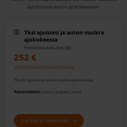
autokoulun auton ajokokeeseen.
Yksi ajotunti ja auton vuokra
ajokokeessa
Henkilöautokurssi (B)
252
€
Voit maksaa myös osamaksulla
Yksi (1) ajotunti ja auton vuokra ajokokeessa.
Palvelukielet:
suomi,
englanti,
ruotsi
Lue lisää ja ilmoittaudu