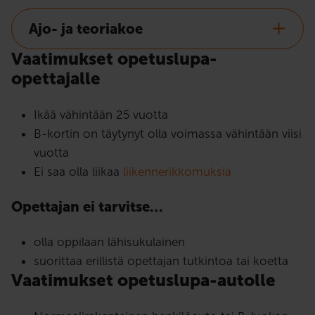
Ajo- ja teoriakoe
Vaatimukset opetuslupa-
opettajalle
Ikää vähintään 25 vuotta
B-kortin on täytynyt olla voimassa vähintään viisi
vuotta
Ei saa olla liikaa
liikennerikkomuksia
Opettajan ei tarvitse…
olla oppilaan lähisukulainen
suorittaa erillistä opettajan tutkintoa tai koetta
Vaatimukset opetuslupa-autolle