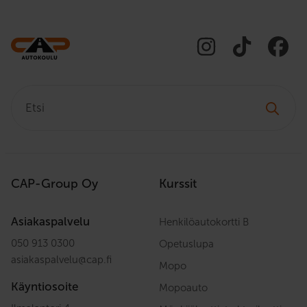
Etsi:
CAP-Group Oy
Kurssit
Asiakaspalvelu
Henkilöautokortti B
050 913 0300
Opetuslupa
asiakaspalvelu
@
cap.fi
Mopo
Käyntiosoite
Mopoauto