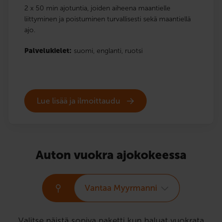
2 x 50 min ajotuntia, joiden aiheena maantielle
liittyminen ja poistuminen turvallisesti sekä maantiellä
ajo.
Palvelukielet:
suomi,
englanti,
ruotsi
Lue lisää ja ilmoittaudu
Auton vuokra ajokokeessa
Vantaa Myyrmanni
Valitse näistä sopiva paketti kun haluat vuokrata