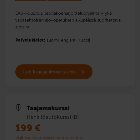
EAS-koulutus, teoriakoeharjoitteluohjelma + yksi
vapaaehtoisen ajo-opetuksen alkupäässä suoritettava
ajotunti.
Palvelukielet:
suomi,
englanti,
ruotsi
Lue lisää ja ilmoittaudu
Taajama­kurssi
Henkilöautokurssi (B)
199
€
Voit maksaa myös osamaksulla