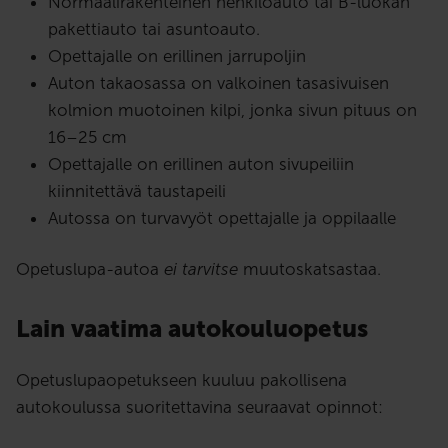
Normaalirakenteinen henkilöauto tai B-luokan
pakettiauto tai asuntoauto.
Opettajalle on erillinen jarrupoljin
Auton takaosassa on valkoinen tasasivuisen
kolmion muotoinen kilpi, jonka sivun pituus on
16–25 cm
Opettajalle on erillinen auton sivupeiliin
kiinnitettävä taustapeili
Autossa on turvavyöt opettajalle ja oppilaalle
Opetuslupa-autoa
ei tarvitse
muutoskatsastaa.
Lain vaatima autokouluopetus
Opetuslupaopetukseen kuuluu pakollisena
autokoulussa suoritettavina seuraavat opinnot: