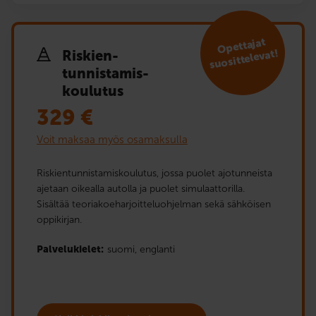
Opettajat
suosittelevat!
Riskien­
tunnistamis­
koulutus
329
€
Voit maksaa myös osamaksulla
Riskientunnistamiskoulutus, jossa puolet ajotunneista
ajetaan oikealla autolla ja puolet simulaattorilla.
Sisältää teoriakoeharjoitteluohjelman sekä sähköisen
oppikirjan.
Palvelukielet:
suomi,
englanti