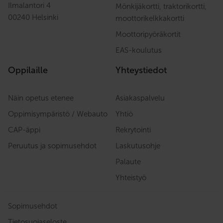
Ilmalantori 4
Mönkijäkortti, traktorikortti,
00240 Helsinki
moottorikelkkakortti
Moottoripyöräkortit
EAS-koulutus
Oppilaille
Yhteystiedot
Näin opetus etenee
Asiakaspalvelu
Oppimisympäristö / Webauto
Yhtiö
CAP-äppi
Rekrytointi
Peruutus ja sopimusehdot
Laskutusohje
Palaute
Yhteistyö
Sopimusehdot
Tietosuojaseloste