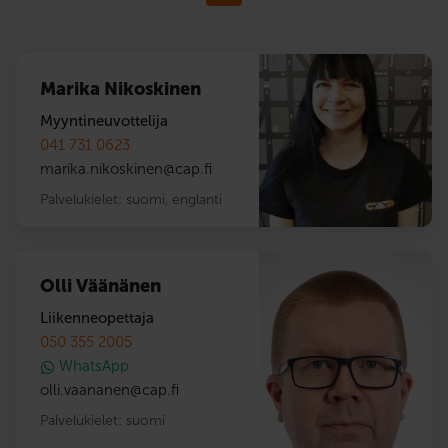
Marika Nikoskinen
Myyntineuvottelija
041 731 0623
marika.nikoskinen
@
cap.fi
Palvelukielet:
suomi
,
englanti
Olli Väänänen
Liikenneopettaja
050 355 2005
WhatsApp
olli.vaananen
@
cap.fi
Palvelukielet:
suomi