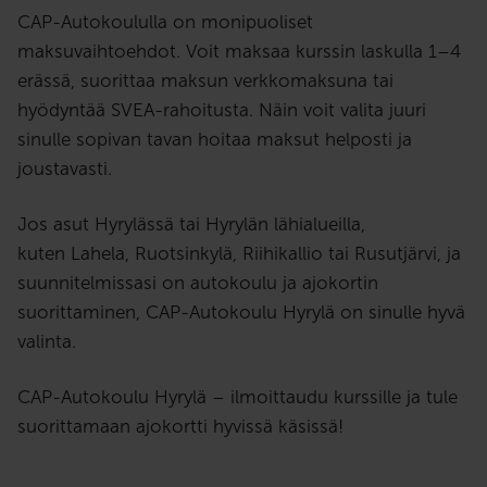
CAP-Autokoululla on monipuoliset
maksuvaihtoehdot. Voit maksaa kurssin laskulla 1–4
erässä, suorittaa maksun verkkomaksuna tai
hyödyntää SVEA-rahoitusta. Näin voit valita juuri
sinulle sopivan tavan hoitaa maksut helposti ja
joustavasti.
Jos asut
Hyrylässä tai
Hyrylän lähialueil
la,
ku
ten
Lahela
, Ruotsinkylä, Riihik
allio tai
Rusutjärvi
, ja
suunnitelmissasi on autokoulu ja ajokortin
suorittaminen, CAP-Autokoulu Hyrylä on sinulle hyvä
valinta.
CAP-Autokoulu Hyrylä – ilmoittaudu kurssille ja tule
suorittamaan ajokortti hyvissä käsissä!