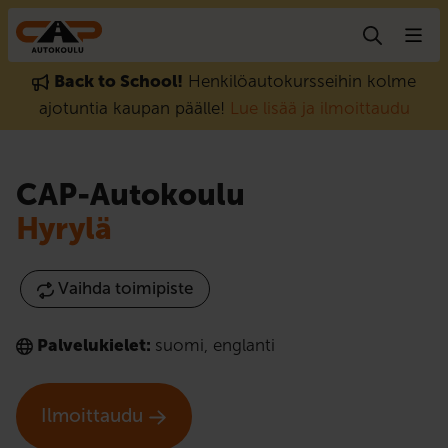
Hyppää sisältöön
Back to School!
Henkilöautokursseihin kolme
ajotuntia kaupan päälle!
Lue lisää ja ilmoittaudu
CAP-Autokoulu
Hyrylä
Vaihda toimipiste
Palvelukielet:
suomi
,
englanti
Ilmoittaudu