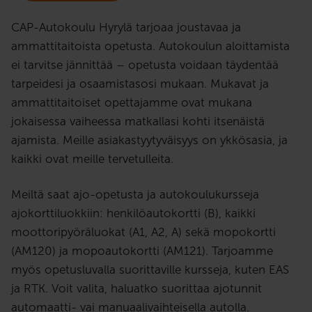
CAP-Autokoulu Hyrylä tarjoaa joustavaa ja
ammattitaitoista opetusta. Autokoulun aloittamista
ei tarvitse jännittää – opetusta voidaan täydentää
tarpeidesi ja osaamistasosi mukaan. Mukavat ja
ammattitaitoiset opettajamme ovat mukana
jokaisessa vaiheessa matkallasi kohti itsenäistä
ajamista. Meille asiakastyytyväisyys on ykkösasia, ja
kaikki ovat meille tervetulleita.
Meiltä saat ajo-opetusta ja autokoulukursseja
ajokorttiluokkiin: henkilöautokortti (B), kaikki
moottoripyöräluokat (A1, A2, A) sekä mopokortti
(AM120) ja mopoautokortti (AM121). Tarjoamme
myös opetusluvalla suorittaville kursseja, kuten EAS
ja RTK. Voit valita, haluatko suorittaa ajotunnit
automaatti- vai manuaalivaihteisella autolla.