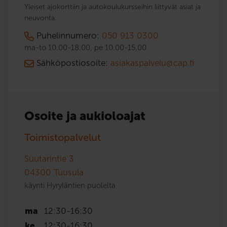
Yleiset ajokorttiin ja autokoulukursseihin liittyvät asiat ja
neuvonta.
Puhelinnumero:
050 913 0300
ma-to 10.00-18.00, pe 10.00-15.00
Sähköpostiosoite:
asiakaspalvelu@cap.fi
Osoite ja aukioloajat
Toimistopalvelut
Suutarintie 3
04300
Tuusula
käynti Hyryläntien puolelta
ma
12:30
-
16:30
ke
12:30
-
16:30