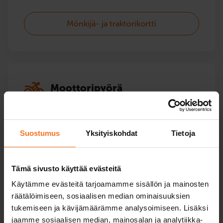
Mönkijä- ja traktorikortti
Moottoripyörä
Kurssit kaikkiin moottoripyörä­korttiluokkiin – myös
korotuskurssit.
Suostumus
Yksityiskohdat
Tietoja
A1-kevarikortti
Tämä sivusto käyttää evästeitä
A2-moottoripyöräkortti
Käytämme evästeitä tarjoamamme sisällön ja mainosten
räätälöimiseen, sosiaalisen median ominaisuuksien
tukemiseen ja kävijämäärämme analysoimiseen. Lisäksi
A-moottoripyöräkortti
jaamme sosiaalisen median, mainosalan ja analytiikka-