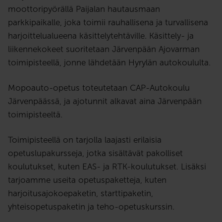
moottoripyörällä Paijalan hautausmaan
parkkipaikalle, joka toimii rauhallisena ja turvallisena
harjoittelualueena käsittelytehtäville. Käsittely- ja
liikennekokeet suoritetaan Järvenpään Ajovarman
toimipisteellä, jonne lähdetään Hyrylän autokoululta.
Mopoauto-opetus toteutetaan CAP-Autokoulu
Järvenpäässä, ja ajotunnit alkavat aina Järvenpään
toimipisteeltä.
Toimipisteellä on tarjolla laajasti erilaisia
opetuslupakursseja, jotka sisältävät pakolliset
koulutukset, kuten EAS- ja RTK-koulutukset. Lisäksi
tarjoamme useita opetuspaketteja, kuten
harjoitusajokoepaketin, starttipaketin,
yhteisopetuspaketin ja teho-opetuskurssin.