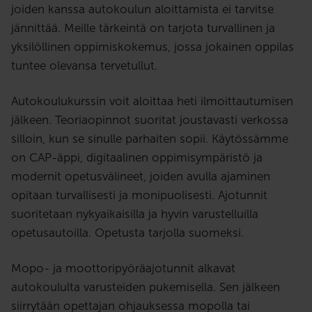
joiden kanssa autokoulun aloittamista ei tarvitse
jännittää. Meille tärkeintä on tarjota turvallinen ja
yksilöllinen oppimiskokemus, jossa jokainen oppilas
tuntee olevansa tervetullut.
Autokoulukurssin voit aloittaa heti ilmoittautumisen
jälkeen. Teoriaopinnot suoritat joustavasti verkossa
silloin, kun se sinulle parhaiten sopii. Käytössämme
on CAP-äppi, digitaalinen oppimisympäristö ja
modernit opetusvälineet, joiden avulla ajaminen
opitaan turvallisesti ja monipuolisesti. Ajotunnit
suoritetaan nykyaikaisilla ja hyvin varustelluilla
opetusautoilla. Opetusta tarjolla suomeksi.
Mopo- ja moottoripyöräajotunnit alkavat
autokoululta varusteiden pukemisella. Sen jälkeen
siirrytään opettajan ohjauksessa mopolla tai