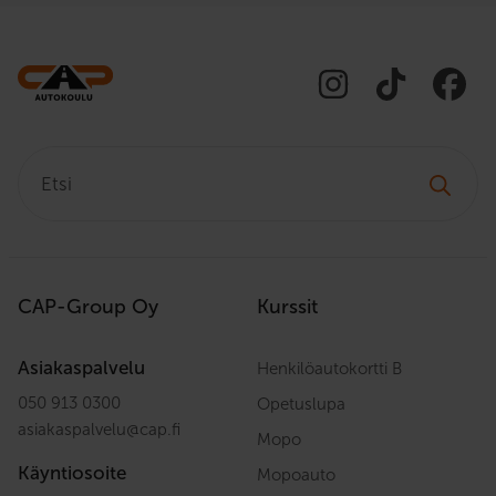
Etsi:
CAP-Group Oy
Kurssit
Asiakaspalvelu
Henkilöautokortti B
050 913 0300
Opetuslupa
asiakaspalvelu
@
cap.fi
Mopo
Käyntiosoite
Mopoauto