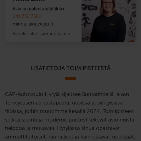
Asiakaspalvelupäällikkö
041 730 7502
minna.laine
@
cap.fi
Palvelukielet:
suomi
,
englanti
LISÄTIETOJA TOIMIPISTEESTÄ
CAP-Autokoulu Hyrylä sijaitsee Suutarintiellä, aivan
Terveysasemaa vastapäätä, uusissa ja viihtyisissä
tiloissa, joihin muutimme kesällä 2024. Toimipisteen
selkeä sijainti ja modernit puitteet tekevät asioinnista
helppoa ja mukavaa. Hyrylässä sinua opastavat
ammattitaitoiset, rauhalliset ja kannustavat opettajat,