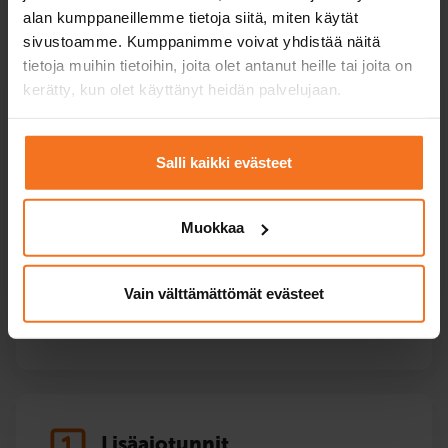
alan kumppaneillemme tietoja siitä, miten käytät
sivustoamme. Kumppanimme voivat yhdistää näitä
tietoja muihin tietoihin, joita olet antanut heille tai joita on
kerätty, kun olet käyttänyt heidän palvelujaan.
Ajotaidon ylläpito
Palvelut seniorikuljettajille ja muut ajo-oikeuden
Salli kaikki evästeet
ylläpitoon liittyvät koulutukset: mm. ajonäytteet,
ajokyvyn arvioinnit ja poliisin määräämä ajokoe.
Muokkaa
Terveysperusteiset ajokyvyn arvioinnit
Vain välttämättömät evästeet
Poliisin määräämät ajokokeet
Lisäajotunnit