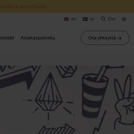
 lisää ja ilmoittaudu
en
sv
Etsi
isteet
Asiakaspalvelu
Ota yhteyttä