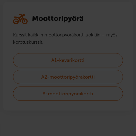
Moottoripyörä
Kurssit kaikkiin moottoripyörä­korttiluokkiin – myös
korotuskurssit.
A1-kevarikortti
A2-moottoripyöräkortti
A-moottoripyöräkortti