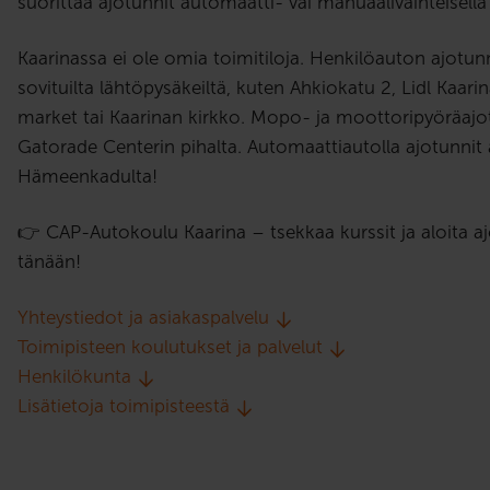
suorittaa ajotunnit automaatti- vai manuaalivaihteisella 
Kaarinassa ei ole omia toimitiloja. Henkilöauton ajotunn
sovituilta lähtöpysäkeiltä, kuten Ahkiokatu 2, Lidl Kaari
market tai Kaarinan kirkko. Mopo- ja moottoripyöräajot
Gatorade Centerin pihalta. Automaattiautolla ajotunnit 
Hämeenkadulta!
👉 CAP-Autokoulu Kaarina – tsekkaa kurssit ja aloita ajo
tänään!
Yhteystiedot ja asiakaspalvelu
Toimipisteen koulutukset ja palvelut
Henkilökunta
Lisätietoja toimipisteestä