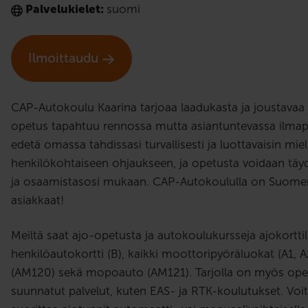
Palvelukielet:
suomi
Ilmoittaudu
CAP-Autokoulu Kaarina tarjoaa laadukasta ja joustavaa 
opetus tapahtuu rennossa mutta asiantuntevassa ilmapii
edetä omassa tahdissasi turvallisesti ja luottavaisin m
henkilökohtaiseen ohjaukseen, ja opetusta voidaan täyd
ja osaamistasosi mukaan. CAP-Autokoululla on Suome
asiakkaat!
Meiltä saat ajo-opetusta ja autokoulukursseja ajokorttil
henkilöautokortti (B), kaikki moottoripyöräluokat (A1, A
(AM120) sekä mopoauto (AM121). Tarjolla on myös opetu
suunnatut palvelut, kuten EAS- ja RTK-koulutukset. Voit 