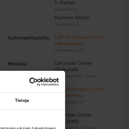
S-Market
Kuskinkatu 4
Kaarinan Kirkko
Voudinkatu 2
CAP-Autokoulu Turku
Automaattiautolla
Hämeenkatu
Hämeenkatu 12
Gatorade Center
Mopolla
(Turkuhalli)
Artukaistentie 8, Turku
CAP-Autokoulu Turku
Mopoautolla
Hämeenkatu
Tietoja
Hämeenkatu 12
Gatorade Center
Moottoripyörällä
(Turkuhalli)
Artukaistentie 8, Turku
 ominaisuuksien tukemiseen