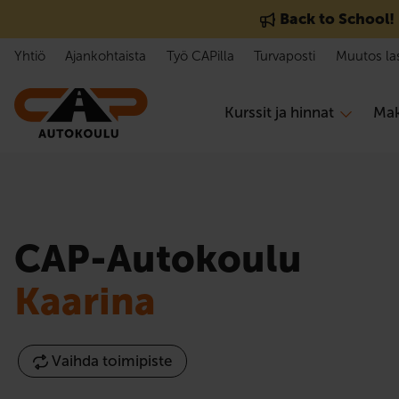
Hyppää sisältöön
Back to School!
Yhtiö
Ajankohtaista
Työ CAPilla
Turvaposti
Muutos la
Kurssit ja hinnat
Mak
CAP-Autokoulu
Kaarina
Vaihda toimipiste