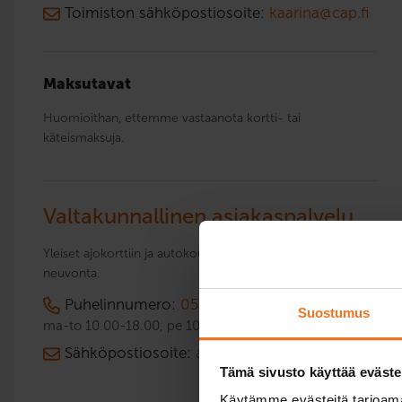
Toimiston sähköpostiosoite:
kaarina@cap.fi
Maksutavat
Huomioithan, ettemme vastaanota kortti- tai
käteismaksuja.
Valtakunnallinen asiakaspalvelu
Yleiset ajokorttiin ja autokoulukursseihin liittyvät asiat ja
neuvonta.
Puhelinnumero:
050 913 0300
Suostumus
ma-to 10.00-18.00, pe 10.00-15.00
Sähköpostiosoite:
asiakaspalvelu@cap.fi
Tämä sivusto käyttää eväste
Käytämme evästeitä tarjoama