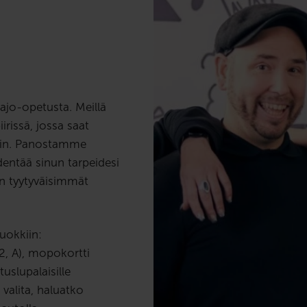
ajo-opetusta. Meillä
rissä, jossa saat
ielin. Panostamme
entää sinun tarpeidesi
n tyytyväisimmät
uokkiin:
2, A), mopokortti
slupalaisille
valita, haluatko