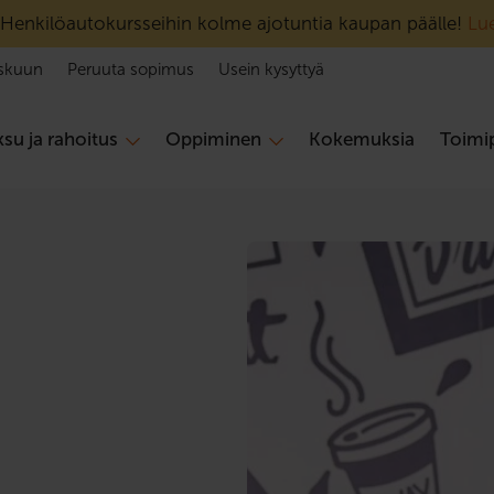
Henkilöautokursseihin kolme ajotuntia kaupan päälle!
Lue
skuun
Peruuta sopimus
Usein kysyttyä
su ja rahoitus
Oppiminen
Kokemuksia
Toimip