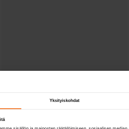
Yksityiskohdat
itä
mme sisällön ja mainosten räätälöimiseen, sosiaalisen median