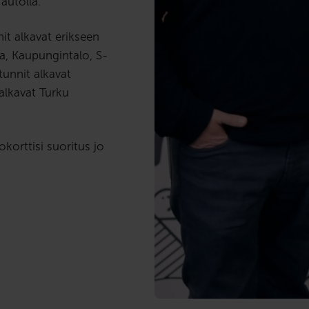
autolla.
it alkavat erikseen
na, Kaupungintalo, S-
unnit alkavat
alkavat Turku
korttisi suoritus jo