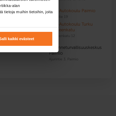
tiikka-alan
CAP-Autokoulu Paimio
Simulaattorilla
ietoja muihin tietoihin, joita
Vistantie 19
CAP-Autokoulu Turku
Hämeenkatu
Hämeenkatu 12
Salli kaikki evästeet
Liikenneturvallisuuskeskus
Ajoharjoittelurata
Paimio
Ajurintie 3, Paimio