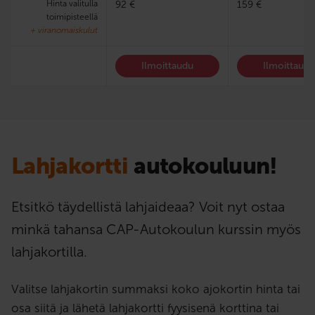
Hinta valitulla
92 €
159 €
toimipisteellä
+ viranomaiskulut
Ilmoittaudu
Ilmoittaud
Lahjakortti
autokouluun!
Etsitkö täydellistä lahjaideaa? Voit nyt ostaa
minkä tahansa CAP-Autokoulun kurssin myös
lahjakortilla.
Valitse lahjakortin summaksi koko ajokortin hinta tai
osa siitä ja lähetä lahjakortti fyysisenä korttina tai