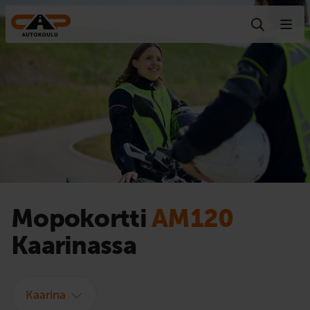
Hyppää sisältöön
Mopokortti
AM120
Kaarinassa
Kaarina