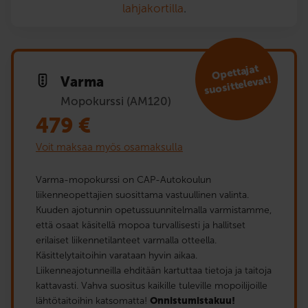
lahjakortilla
.
Opet­tajat
suosit­televat!
Varma
Mopokurssi (AM120)
479
€
Voit maksaa myös osamaksulla
Varma-mopokurssi on CAP-Autokoulun
liikenneopettajien suosittama vastuullinen valinta.
Kuuden ajotunnin opetussuunnitelmalla varmistamme,
että osaat käsitellä mopoa turvallisesti ja hallitset
erilaiset liikennetilanteet varmalla otteella.
Käsittelytaitoihin varataan hyvin aikaa.
Liikenneajotunneilla ehditään kartuttaa tietoja ja taitoja
kattavasti. Vahva suositus kaikille tuleville mopoilijoille
lähtötaitoihin katsomatta!
Onnistumistakuu!