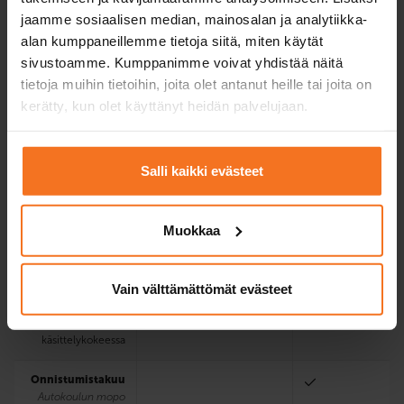
jaamme sosiaalisen median, mainosalan ja analytiikka-
alan kumppaneillemme tietoja siitä, miten käytät
Ajotunnit
1
sivustoamme. Kumppanimme voivat yhdistää näitä
autokoulun
tietoja muihin tietoihin, joita olet antanut heille tai joita on
mopolla
Yksi ajotunti = 50
kerätty, kun olet käyttänyt heidän palvelujaan.
min.
EAS-koulutus
Salli kaikki evästeet
4 verkkoteoriatuntia
Tukitunnit
Muokkaa
teoriakoetta varten
Autokoulun mopon
Vain välttämättömät evästeet
ja ajovarusteiden
käyttö
ensimmäisessä
käsittelykokeessa
Onnistumistakuu
Autokoulun mopo