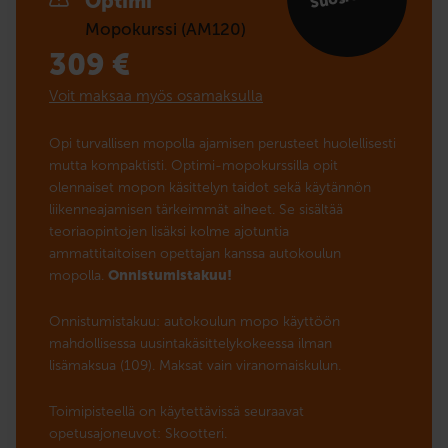
Optimi
Mopokurssi (AM120)
309
€
Voit maksaa myös osamaksulla
Opi turvallisen mopolla ajamisen perusteet huolellisesti
mutta kompaktisti. Optimi-mopokurssilla opit
olennaiset mopon käsittelyn taidot sekä käytännön
liikenneajamisen tärkeimmät aiheet. Se sisältää
teoriaopintojen lisäksi kolme ajotuntia
ammattitaitoisen opettajan kanssa autokoulun
mopolla.
Onnistumistakuu!
Onnistumistakuu: autokoulun mopo käyttöön
mahdollisessa uusintakäsittelykokeessa ilman
lisämaksua (109). Maksat vain viranomaiskulun.
Toimipisteellä on käytettävissä seuraavat
opetusajoneuvot: Skootteri.