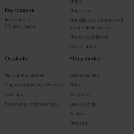
Mopo
Käyntiosoite
Mopoauto
Ilmalantori 4
Mönkijäkortti, traktorikortti,
00240 Helsinki
moottorikelkkakortti
Moottoripyöräkortit
EAS-koulutus
Oppilaille
Yhteystiedot
Näin opetus etenee
Asiakaspalvelu
Oppimisympäristö / Webauto
Yhtiö
CAP-äppi
Rekrytointi
Peruutus ja sopimusehdot
Laskutusohje
Palaute
Yhteistyö