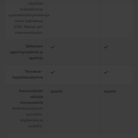
käyttöön
mahdollisessa
uusintakäsittelykokeessa
ilman lisämaksua
(109). Maksat vain
viranomaiskulun.
Sähköinen
oppimisympäristö ja
oppikirja
Teoria­koe­
harjoittelu­ohjelma
Koulutuskielet
suomi
suomi
valitulla
toimipisteellä
Verkkoteoriatunnit
suomeksi,
englanniksi ja
ruotsiksi.