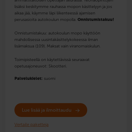
ammattitaitoisen opettajan seurassa. Teoriaopintojen
lisäksi keskitymme rauhassa mopon käsittelyyn ja jos
aikaa jää, käymme läpi liikenteessä ajamisen
perusasioita autokoulun mopolla.
Onnistumistakuu!
Onnistumistakuu: autokoulun mopo käyttöön
mahdollisessa uusintakäsittelykokeessa ilman
lisämaksua (109). Maksat vain viranomaiskulun.
Toimipisteellä on käytettävissä seuraavat
opetusajoneuvot: Skootteri.
Palvelukielet:
suomi
Lue lisää ja ilmoittaudu
Vertaile paketteja