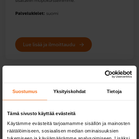
sisältäviin mopokursseihimme.
Palvelukielet:
suomi
Lue lisää ja ilmoittaudu
Vertaile mopokurssipaketteja
Suostumus
Yksityiskohdat
Tietoja
Tämä sivusto käyttää evästeitä
EAS-koulutus
Mini
Käytämme evästeitä tarjoamamme sisällön ja mainosten
Kurssi sisältää vain EAS-
Mini-kurssi soveltuu
teoriatunnit verkossa ja
sinulle, jolla on hie
räätälöimiseen, sosiaalisen median ominaisuuksien
teoriakoeharjoittelun.
kokemusta mopolla
tukemiseen ja kävijämäärämme analysoimiseen. Lisäksi
ajamisesta.