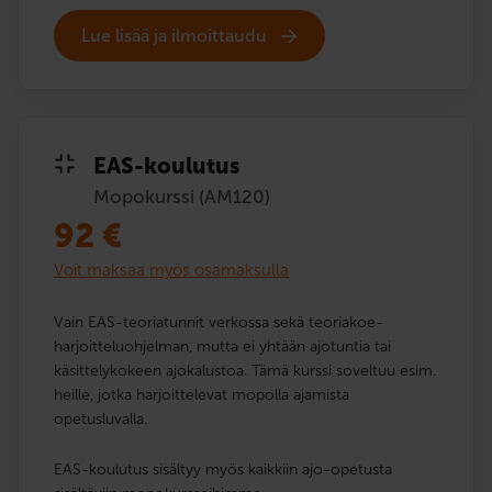
Lue lisää ja ilmoittaudu
EAS-koulutus
Mopokurssi (AM120)
92
€
Voit maksaa myös osamaksulla
Vain EAS-teoriatunnit verkossa sekä teoriakoe­
harjoittelu­ohjelman, mutta ei yhtään ajotuntia tai
käsittelykokeen ajokalustoa. Tämä kurssi soveltuu esim.
heille, jotka harjoittelevat mopolla ajamista
opetusluvalla.
EAS-koulutus sisältyy myös kaikkiin ajo-opetusta