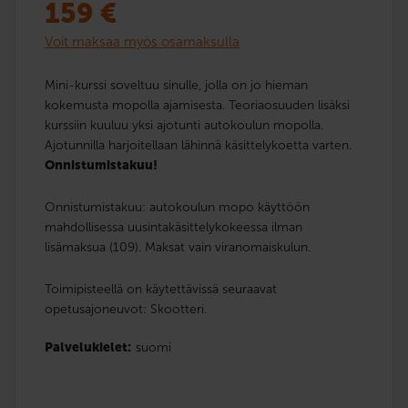
159
€
Voit maksaa myös osamaksulla
Mini-kurssi soveltuu sinulle, jolla on jo hieman
kokemusta mopolla ajamisesta. Teoriaosuuden lisäksi
kurssiin kuuluu yksi ajotunti autokoulun mopolla.
Ajotunnilla harjoitellaan lähinnä käsittelykoetta varten.
Onnistumistakuu!
Onnistumistakuu: autokoulun mopo käyttöön
mahdollisessa uusintakäsittelykokeessa ilman
lisämaksua (109). Maksat vain viranomaiskulun.
Toimipisteellä on käytettävissä seuraavat
opetusajoneuvot: Skootteri.
Palvelukielet:
suomi