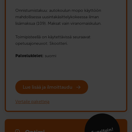
Onnistumistakuu: autokoulun mopo käyttöön
mahdollisessa uusintakäsittelykokeessa ilman
lisämaksua (109). Maksat vain viranomaiskulun.
Toimipisteellä on käytettävissä seuraavat
opetusajoneuvot: Skootteri.
Palvelukielet:
suomi
Lue lisää ja ilmoittaudu
Vertaile paketteja
Suosituin!