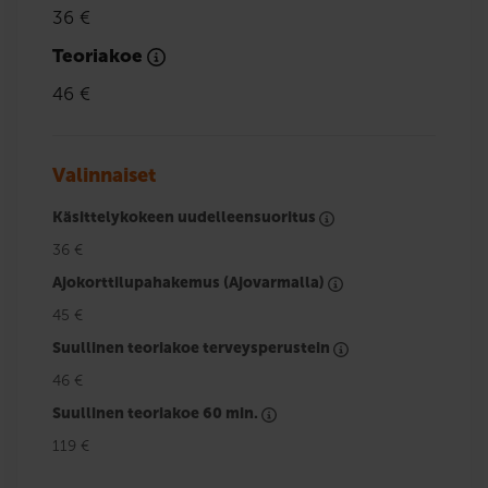
36 €
Teoriakoe
46 €
Valinnaiset
Käsittelykokeen uudelleensuoritus
36 €
Ajokorttilupahakemus (Ajovarmalla)
45 €
Suullinen teoriakoe terveysperustein
46 €
Suullinen teoriakoe 60 min.
119 €