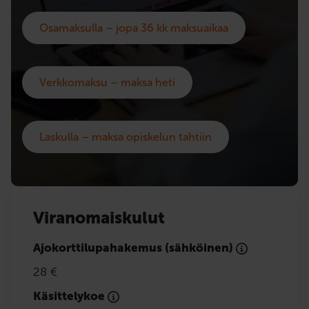
Osamaksulla – jopa 36 kk maksuaikaa
Verkkomaksu – maksa heti
Laskulla – maksa opiskelun tahtiin
Viranomaiskulut
Ajokorttilupahakemus (sähköinen)
28 €
Käsittelykoe