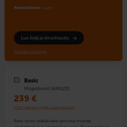
Palvelukielet:
suomi
Lue lisää ja ilmoittaudu
Vertaile paketteja
Basic
Mopokurssi (AM120)
239
€
Voit maksaa myös osamaksulla
Basic-kurssi sisältää kaksi ajotuntia mopolla