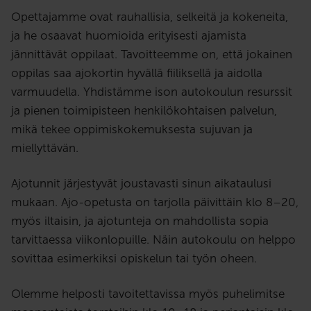
Opettajamme ovat rauhallisia, selkeitä ja kokeneita,
ja he osaavat huomioida erityisesti ajamista
jännittävät oppilaat. Tavoitteemme on, että jokainen
oppilas saa ajokortin hyvällä fiiliksellä ja aidolla
varmuudella. Yhdistämme ison autokoulun resurssit
ja pienen toimipisteen henkilökohtaisen palvelun,
mikä tekee oppimiskokemuksesta sujuvan ja
miellyttävän.
Ajotunnit järjestyvät joustavasti sinun aikataulusi
mukaan. Ajo-opetusta on tarjolla päivittäin klo 8–20,
myös iltaisin, ja ajotunteja on mahdollista sopia
tarvittaessa viikonlopuille. Näin autokoulu on helppo
sovittaa esimerkiksi opiskelun tai työn oheen.
Olemme helposti tavoitettavissa myös puhelimitse