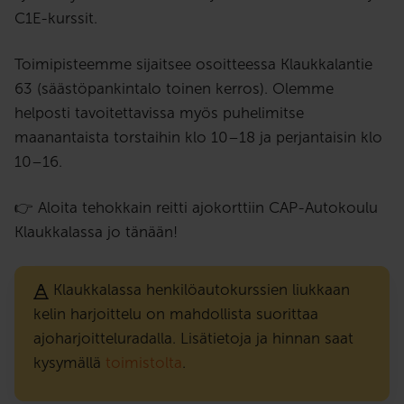
C1E-kurssit.
Toimipisteemme sijaitsee osoitteessa Klaukkalantie
63 (säästöpankintalo toinen kerros). Olemme
helposti tavoitettavissa myös puhelimitse
maanantaista torstaihin klo 10–18 ja perjantaisin klo
10–16.
👉 Aloita tehokkain reitti ajokorttiin CAP-Autokoulu
Klaukkalassa jo tänään!
Klaukkalassa henkilöautokurssien liukkaan
kelin harjoittelu on mahdollista suorittaa
ajoharjoitteluradalla. Lisätietoja ja hinnan saat
kysymällä
toimistolta
.