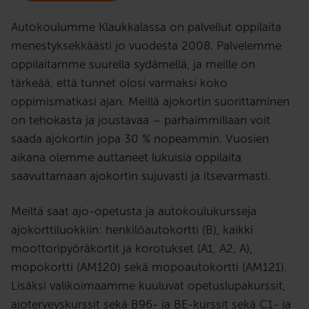
Autokoulumme Klaukkalassa on palvellut oppilaita
menestyksekkäästi jo vuodesta 2008. Palvelemme
oppilaitamme suurella sydämellä, ja meille on
tärkeää, että tunnet olosi varmaksi koko
oppimismatkasi ajan. Meillä ajokortin suorittaminen
on tehokasta ja joustavaa – parhaimmillaan voit
saada ajokortin jopa 30 % nopeammin. Vuosien
aikana olemme auttaneet lukuisia oppilaita
saavuttamaan ajokortin sujuvasti ja itsevarmasti.
Meiltä saat ajo-opetusta ja autokoulukursseja
ajokorttiluokkiin: henkilöautokortti (B), kaikki
moottoripyöräkortit ja korotukset (A1, A2, A),
mopokortti (AM120) sekä mopoautokortti (AM121).
Lisäksi valikoimaamme kuuluvat opetuslupakurssit,
ajoterveyskurssit sekä B96- ja BE-kurssit sekä C1- ja