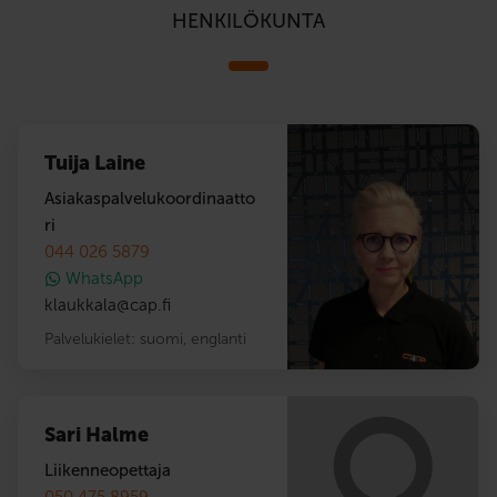
HENKILÖKUNTA
Tuija Laine
Asiakaspalvelukoordinaatto
ri
044 026 5879
WhatsApp
klaukkala
@
cap.fi
Palvelukielet:
suomi
,
englanti
Sari Halme
Liikenneopettaja
050 475 8959