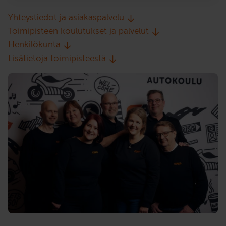
Yhteystiedot ja asiakaspalvelu
Toimipisteen koulutukset ja palvelut
Henkilökunta
Lisätietoja toimipisteestä