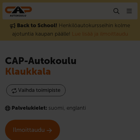
Hyppää sisältöön
Back to School!
Henkilöautokursseihin kolme
ajotuntia kaupan päälle!
Lue lisää ja ilmoittaudu
CAP-Autokoulu
Klaukkala
Vaihda toimipiste
Palvelukielet:
suomi
,
englanti
Ilmoittaudu