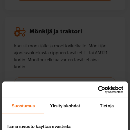
Mönkijä ja traktori
Kurssit mönkijälle ja moottorikelkalle. Mönkijän
ajoneuvoluokasta riippuen tarvitset T- tai AM121-
kortin. Moottorikelkkaa varten tarvitset aina T-
kortin.
Mönkijä- ja traktorikortti
Suostumus
Yksityiskohdat
Tietoja
Moottoripyörä
Tämä sivusto käyttää evästeitä