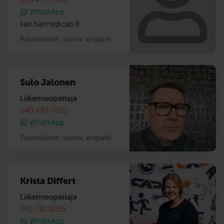
WhatsApp
sari.halme
@
cap.fi
Palvelukielet:
suomi
,
englanti
Sulo Jalonen
Liikenneopettaja
040 487 7010
WhatsApp
Palvelukielet:
suomi
,
englanti
Krista Differt
Liikenneopettaja
041 730 9235
WhatsApp