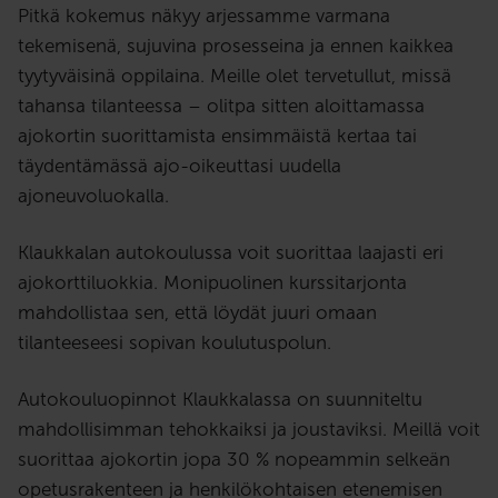
Pitkä kokemus näkyy arjessamme varmana
tekemisenä, sujuvina prosesseina ja ennen kaikkea
tyytyväisinä oppilaina. Meille olet tervetullut, missä
tahansa tilanteessa – olitpa sitten aloittamassa
ajokortin suorittamista ensimmäistä kertaa tai
täydentämässä ajo-oikeuttasi uudella
ajoneuvoluokalla.
Klaukkalan autokoulussa voit suorittaa laajasti eri
ajokorttiluokkia. Monipuolinen kurssitarjonta
mahdollistaa sen, että löydät juuri omaan
tilanteeseesi sopivan koulutuspolun.
Autokouluopinnot Klaukkalassa on suunniteltu
mahdollisimman tehokkaiksi ja joustaviksi. Meillä voit
suorittaa ajokortin jopa 30 % nopeammin selkeän
opetusrakenteen ja henkilökohtaisen etenemisen