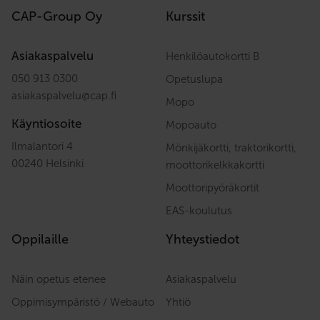
CAP-Group Oy
Kurssit
Asiakaspalvelu
Henkilöautokortti B
050 913 0300
Opetuslupa
asiakaspalvelu
@
cap.fi
Mopo
Käyntiosoite
Mopoauto
Ilmalantori 4
Mönkijäkortti, traktorikortti,
00240 Helsinki
moottorikelkkakortti
Moottoripyöräkortit
EAS-koulutus
Oppilaille
Yhteystiedot
Näin opetus etenee
Asiakaspalvelu
Oppimisympäristö / Webauto
Yhtiö