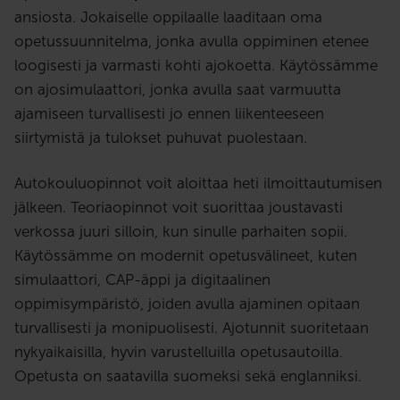
ansiosta. Jokaiselle oppilaalle laaditaan oma
opetussuunnitelma, jonka avulla oppiminen etenee
loogisesti ja varmasti kohti ajokoetta. Käytössämme
on ajosimulaattori, jonka avulla saat varmuutta
ajamiseen turvallisesti jo ennen liikenteeseen
siirtymistä ja tulokset puhuvat puolestaan.
Autokouluopinnot voit aloittaa heti ilmoittautumisen
jälkeen. Teoriaopinnot voit suorittaa joustavasti
verkossa juuri silloin, kun sinulle parhaiten sopii.
Käytössämme on modernit opetusvälineet, kuten
simulaattori, CAP-äppi ja digitaalinen
oppimisympäristö, joiden avulla ajaminen opitaan
turvallisesti ja monipuolisesti. Ajotunnit suoritetaan
nykyaikaisilla, hyvin varustelluilla opetusautoilla.
Opetusta on saatavilla suomeksi sekä englanniksi.