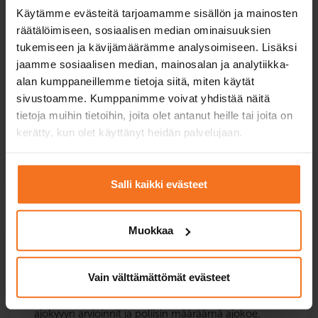
Käytämme evästeitä tarjoamamme sisällön ja mainosten
Kurssit kaikkiin moottoripyörä­korttiluokkiin – myös
räätälöimiseen, sosiaalisen median ominaisuuksien
korotuskurssit.
tukemiseen ja kävijämäärämme analysoimiseen. Lisäksi
jaamme sosiaalisen median, mainosalan ja analytiikka-
A1-kevarikortti
alan kumppaneillemme tietoja siitä, miten käytät
sivustoamme. Kumppanimme voivat yhdistää näitä
A2-moottoripyöräkortti
tietoja muihin tietoihin, joita olet antanut heille tai joita on
kerätty, kun olet käyttänyt heidän palvelujaan.
A-moottoripyöräkortti
Salli kaikki evästeet
Muokkaa
Ajotaidon ylläpito
Vain välttämättömät evästeet
Palvelut seniorikuljettajille ja muut ajo-oikeuden
ylläpitoon liittyvät koulutukset: mm. ajonäytteet,
ajokyvyn arvioinnit ja poliisin määräämä ajokoe.