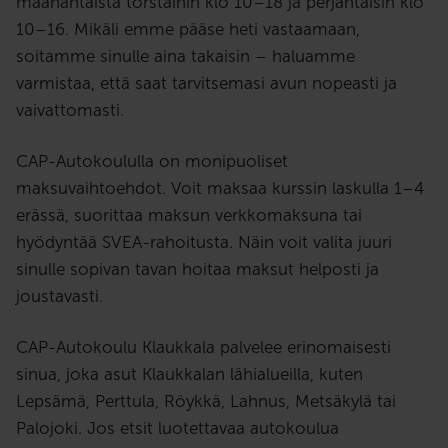
maanantaista torstaihin klo 10–18 ja perjantaisin klo
10–16. Mikäli emme pääse heti vastaamaan,
soitamme sinulle aina takaisin – haluamme
varmistaa, että saat tarvitsemasi avun nopeasti ja
vaivattomasti.
CAP-Autokoululla on monipuoliset
maksuvaihtoehdot. Voit maksaa kurssin laskulla 1–4
erässä, suorittaa maksun verkkomaksuna tai
hyödyntää SVEA-rahoitusta. Näin voit valita juuri
sinulle sopivan tavan hoitaa maksut helposti ja
joustavasti.
CAP-Autokoulu Klaukkala palvelee erinomaisesti
sinua, joka asut Klaukkalan lähialueilla, kuten
Lepsämä, Perttula, Röykkä, Lahnus, Metsäkylä tai
Palojoki. Jos etsit luotettavaa autokoulua