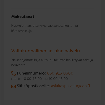
Maksutavat
Huomioithan, ettemme vastaanota kortti- tai
käteismaksuja.
Valtakunnallinen asiakaspalvelu
Yleiset ajokorttiin ja autokoulukursseihin liittyvät asiat ja
neuvonta.
Puhelinnumero:
050 913 0300
ma-to 10.00-18.00, pe 10.00-15.00
Sähköpostiosoite:
asiakaspalvelu@cap.fi