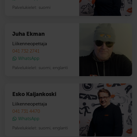
Palvelukielet:
suomi
Juha Ekman
Liikenneopettaja
041 732 2741
WhatsApp
Palvelukielet:
suomi
,
englanti
Esko Kaijankoski
Liikenneopettaja
041 731 4470
WhatsApp
Palvelukielet:
suomi
,
englanti