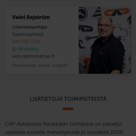
Veini Rejström
Liikenneopettaja
Sopimusyrittäjä
040 081 7109
WhatsApp
veini.rejstrom
@
cap.fi
Palvelukielet:
suomi
,
englanti
LISÄTIETOJA TOIMIPISTEESTÄ
CAP-Autokoulu Klaukkalan toimipiste on palvellut
oppilaita suurella menestyksellä jo vuodesta 2008.