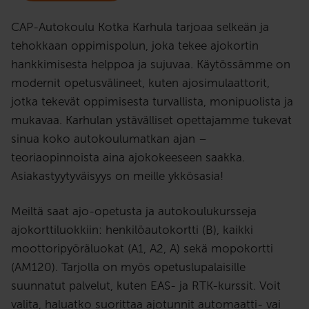
CAP-Autokoulu Kotka Karhula tarjoaa selkeän ja
tehokkaan oppimispolun, joka tekee ajokortin
hankkimisesta helppoa ja sujuvaa. Käytössämme on
modernit opetusvälineet, kuten ajosimulaattorit,
jotka tekevät oppimisesta turvallista, monipuolista ja
mukavaa. Karhulan ystävälliset opettajamme tukevat
sinua koko autokoulumatkan ajan –
teoriaopinnoista aina ajokokeeseen saakka.
Asiakastyytyväisyys on meille ykkösasia!
Meiltä saat ajo-opetusta ja autokoulukursseja
ajokorttiluokkiin: henkilöautokortti (B), kaikki
moottoripyöräluokat (A1, A2, A) sekä mopokortti
(AM120). Tarjolla on myös opetuslupalaisille
suunnatut palvelut, kuten EAS- ja RTK-kurssit. Voit
valita, haluatko suorittaa ajotunnit automaatti- vai