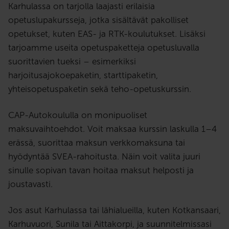
Karhulassa on tarjolla laajasti erilaisia
opetuslupakursseja, jotka sisältävät pakolliset
opetukset, kuten EAS- ja RTK-koulutukset. Lisäksi
tarjoamme useita opetuspaketteja opetusluvalla
suorittavien tueksi – esimerkiksi
harjoitusajokoepaketin, starttipaketin,
yhteisopetuspaketin sekä teho-opetuskurssin.
CAP-Autokoululla on monipuoliset
maksuvaihtoehdot. Voit maksaa kurssin laskulla 1–4
erässä, suorittaa maksun verkkomaksuna tai
hyödyntää SVEA-rahoitusta. Näin voit valita juuri
sinulle sopivan tavan hoitaa maksut helposti ja
joustavasti.
Jos asut Karhulassa tai lähialueilla, kuten Kotkansaari,
Karhuvuori, Sunila tai Aittakorpi, ja suunnitelmissasi