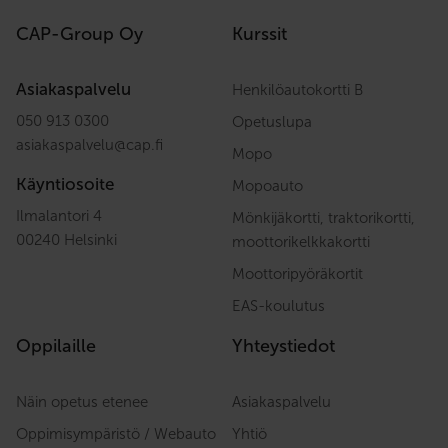
CAP-Group Oy
Kurssit
Asiakaspalvelu
Henkilöautokortti B
050 913 0300
Opetuslupa
asiakaspalvelu
@
cap.fi
Mopo
Käyntiosoite
Mopoauto
Ilmalantori 4
Mönkijäkortti, traktorikortti,
00240 Helsinki
moottorikelkkakortti
Moottoripyöräkortit
EAS-koulutus
Oppilaille
Yhteystiedot
Näin opetus etenee
Asiakaspalvelu
Oppimisympäristö / Webauto
Yhtiö