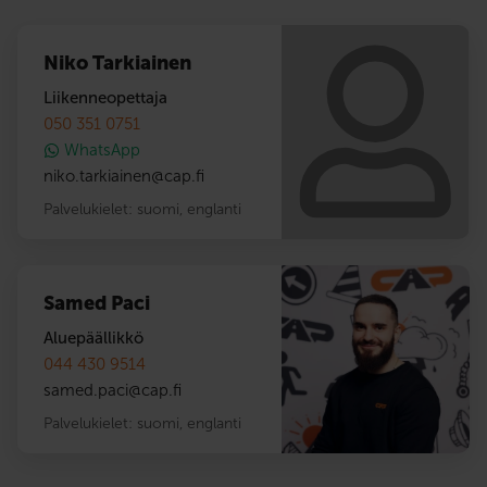
Niko Tarkiainen
Liikenneopettaja
050 351 0751
WhatsApp
niko.tarkiainen
@
cap.fi
Palvelukielet:
suomi
,
englanti
Samed Paci
Aluepäällikkö
044 430 9514
samed.paci
@
cap.fi
Palvelukielet:
suomi
,
englanti