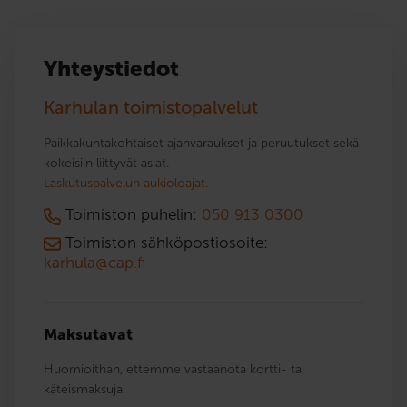
Yhteystiedot
Karhulan toimistopalvelut
Paikkakuntakohtaiset ajanvaraukset ja peruutukset sekä
kokeisiin liittyvät asiat.
Laskutuspalvelun aukioloajat.
Toimiston puhelin:
050 913 0300
Toimiston sähköpostiosoite:
karhula@cap.fi
Maksutavat
Huomioithan, ettemme vastaanota kortti- tai
käteismaksuja.