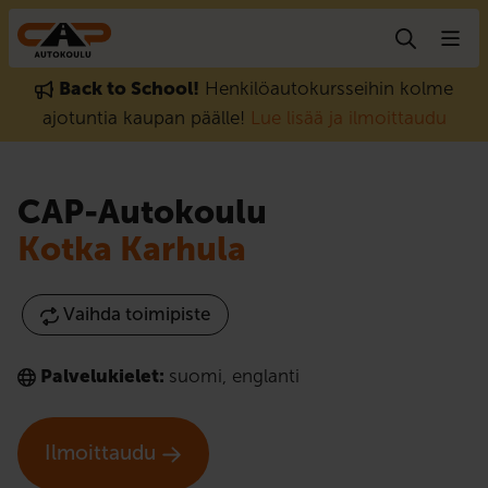
Hyppää sisältöön
Back to School!
Henkilöautokursseihin kolme
ajotuntia kaupan päälle!
Lue lisää ja ilmoittaudu
CAP-Autokoulu
Kotka Karhula
Vaihda toimipiste
Palvelukielet:
suomi
,
englanti
Ilmoittaudu