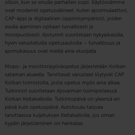
silloin, kun se sinulle parhaiten sopii. Käytössämme
ovat modernit opetusvälineet, kuten ajosimulaattori,
CAP-äppi ja digitaalinen oppimisympäristö, joiden
avulla ajaminen opitaan turvallisesti ja
monipuolisesti.
Ajotunnit suoritetaan nykyaikaisilla,
hyvin varustelluilla opetusautoilla – turvallisuus ja
ajomukavuus ovat meillä aina etusijalla.
Mopo- ja moottoripyöräopetus järjestetään Kotkan
sataman alueella. Tarvittavat varusteet löytyvät CAP
Kotkan toimistolta, josta opetus myös aina alkaa.
Tutkinnot suoritetaan Ajovarman toimipisteessä
Kotkan Keltakalliolla. Tutkintopäivä on yleensä eri
päivä kuin opetuspäivä. Autokoulu tarjoaa
tarvittaessa kuljetuksen Keltakalliolle, jos oman
kyydin järjestäminen on hankalaa.