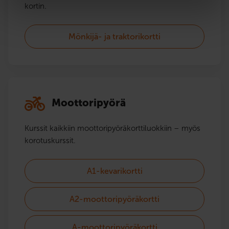
kortin.
Mönkijä- ja traktorikortti
Moottoripyörä
Kurssit kaikkiin moottoripyörä­korttiluokkiin – myös
korotuskurssit.
A1-kevarikortti
A2-moottoripyöräkortti
A-moottoripyöräkortti