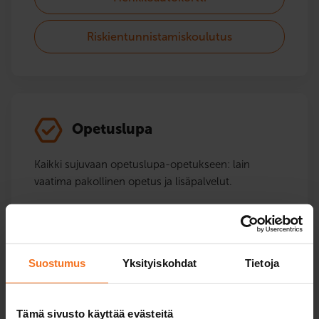
Riskientunnistamiskoulutus
Opetuslupa
Kaikki sujuvaan opetuslupa-opetukseen: lain
vaatima pakollinen opetus ja lisäpalvelut.
Riskientunnistamiskoulutus
Opetuslupapalvelut
Suostumus
Yksityiskohdat
Tietoja
Tämä sivusto käyttää evästeitä