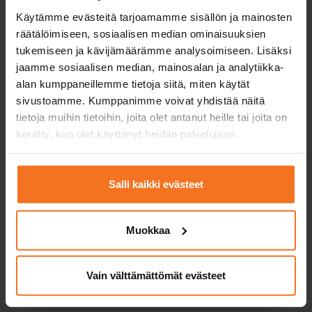
Käytämme evästeitä tarjoamamme sisällön ja mainosten
Mopo ja mopoauto
räätälöimiseen, sosiaalisen median ominaisuuksien
tukemiseen ja kävijämäärämme analysoimiseen. Lisäksi
jaamme sosiaalisen median, mainosalan ja analytiikka-
Kurssit ja mopo- ja mopoauto-opetukseen. Ajo-
alan kumppaneillemme tietoja siitä, miten käytät
opetusta keväästä syksyyn ja teoriatunteja läpi
sivustoamme. Kumppanimme voivat yhdistää näitä
vuoden.
tietoja muihin tietoihin, joita olet antanut heille tai joita on
kerätty, kun olet käyttänyt heidän palvelujaan.
Mopokortti
Salli kaikki evästeet
Muokkaa
Mönkijä ja traktori
Kurssit mönkijälle ja moottorikelkalle. Mönkijän
Vain välttämättömät evästeet
ajoneuvoluokasta riippuen tarvitset T- tai AM121-
kortin. Moottorikelkkaa varten tarvitset aina T-