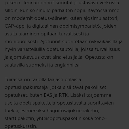
jälkeen. Teoriaopinnot suoritat joustavasti verkossa
silloin, kun se sinulle parhaiten sopii. Käytössämme
on modernit opetusvälineet, kuten ajosimulaattori,
CAP-äppi ja digitaalinen oppimisympäristö, joiden
avulla ajaminen opitaan turvallisesti ja
monipuolisesti. Ajotunnit suoritetaan nykyaikaisilla ja
hyvin varustelluilla opetusautoilla, joissa turvallisuus
ja ajomukavuus ovat aina etusijalla. Opetusta on
saatavilla suomeksi ja englanniksi.
Tuirassa on tarjolla laajasti erilaisia
opetuslupakursseja, jotka sisältävät pakolliset
opetukset, kuten EAS ja RTK. Lisäksi tarjoamme
useita opetuspaketteja opetusluvalla suorittavien
tueksi, esimerkiksi harjoitusajokoepaketin,
starttipaketin, yhteisopetuspaketin sekä teho-
opetuskurssin.