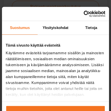
Riskientunnistamiskoulutus
Suostumus
Yksityiskohdat
Tietoja
Opetuslupa
Tämä sivusto käyttää evästeitä
Kaikki sujuvaan opetuslupa-opetukseen: lain
Käytämme evästeitä tarjoamamme sisällön ja mainosten
vaatima pakollinen opetus ja lisäpalvelut.
räätälöimiseen, sosiaalisen median ominaisuuksien
tukemiseen ja kävijämäärämme analysoimiseen. Lisäksi
jaamme sosiaalisen median, mainosalan ja analytiikka-
Riskientunnistamiskoulutus
alan kumppaneillemme tietoja siitä, miten käytät
sivustoamme. Kumppanimme voivat yhdistää näitä
Opetuslupapalvelut
tietoja muihin tietoihin, joita olet antanut heille tai joita on
kerätty, kun olet käyttänyt heidän palvelujaan.