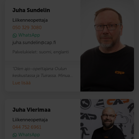
Juha Sundelin
Liikenneopettaja
050 329 3080
WhatsApp
juha.sundelin
@
cap.fi
Palvelukielet:
suomi
,
englanti
"Olen ajo-opettajana Oulun
keskustassa ja Tuirassa. Minua
motivoi valtavasti taitojen
Lue lisää
siirtäminen eteenpäin ja
liikenneturvallisuuden edistäminen
– on palkitsevaa nähdä, kuinka
Juha Vierimaa
oppilaani kasvavat vastuullisiksi ja
ennakoiviksi kuljettajiksi. Erilaiset
Liikenneopettaja
oppijat ja jokaisen ajotunnin
044 752 6961
ainutlaatuinen kehityskaari
WhatsApp
takaavat, että jokainen