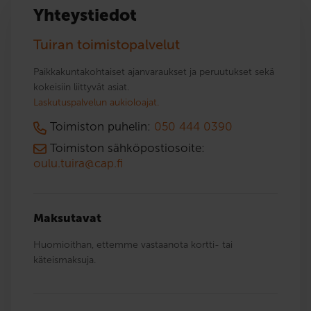
Yhteystiedot
Tuiran toimistopalvelut
Paikkakuntakohtaiset ajanvaraukset ja peruutukset sekä
kokeisiin liittyvät asiat.
Laskutuspalvelun aukioloajat.
Toimiston puhelin:
050 444 0390
Toimiston sähköpostiosoite:
oulu.tuira@cap.fi
Maksutavat
Huomioithan, ettemme vastaanota kortti- tai
käteismaksuja.