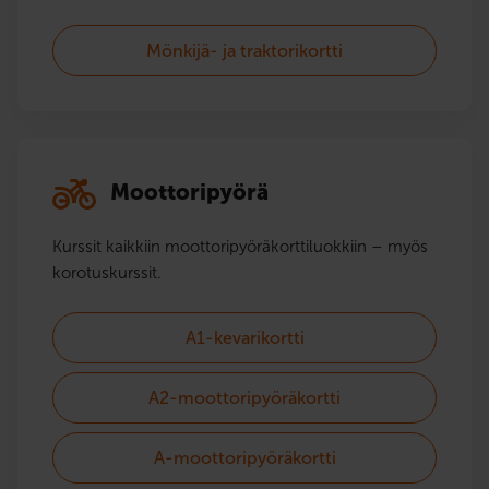
Mönkijä- ja traktorikortti
Moottoripyörä
Kurssit kaikkiin moottoripyörä­korttiluokkiin – myös
korotuskurssit.
A1-kevarikortti
A2-moottoripyöräkortti
A-moottoripyöräkortti