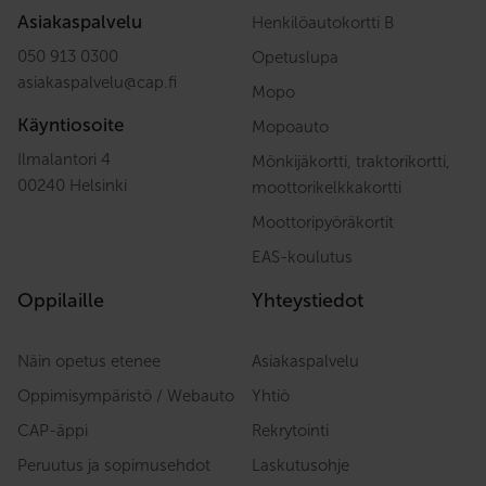
Asiakaspalvelu
Henkilöautokortti B
050 913 0300
Opetuslupa
asiakaspalvelu
@
cap.fi
Mopo
Käyntiosoite
Mopoauto
Ilmalantori 4
Mönkijäkortti, traktorikortti,
00240 Helsinki
moottorikelkkakortti
Moottoripyöräkortit
EAS-koulutus
Oppilaille
Yhteystiedot
Näin opetus etenee
Asiakaspalvelu
Oppimisympäristö / Webauto
Yhtiö
CAP-äppi
Rekrytointi
Peruutus ja sopimusehdot
Laskutusohje