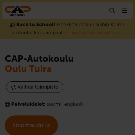
Hyppää sisältöön
Back to School!
Henkilöautokursseihin kolme
ajotuntia kaupan päälle!
Lue lisää ja ilmoittaudu
CAP-Autokoulu
Oulu Tuira
Vaihda toimipiste
Palvelukielet:
suomi
,
englanti
Ilmoittaudu