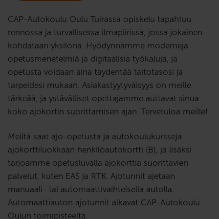
CAP-Autokoulu Oulu Tuirassa opiskelu tapahtuu
rennossa ja turvallisessa ilmapiirissä, jossa jokainen
kohdataan yksilönä. Hyödynnämme moderneja
opetusmenetelmiä ja digitaalisia työkaluja, ja
opetusta voidaan aina täydentää taitotasosi ja
tarpeidesi mukaan. Asiakastyytyväisyys on meille
tärkeää, ja ystävälliset opettajamme auttavat sinua
koko ajokortin suorittamisen ajan. Tervetuloa meille!
Meiltä saat ajo-opetusta ja autokoulukursseja
ajokorttiluokkaan henkilöautokortti (B), ja lisäksi
tarjoamme opetusluvalla ajokorttia suorittavien
palvelut, kuten EAS ja RTK. Ajotunnit ajetaan
manuaali- tai automaattivaihteisella autolla.
Automaattiauton ajotunnit alkavat CAP-Autokoulu
Oulun toimipisteeltä.