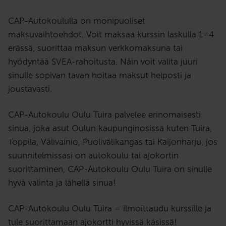
CAP-Autokoululla on monipuoliset
maksuvaihtoehdot. Voit maksaa kurssin laskulla 1–4
erässä, suorittaa maksun verkkomaksuna tai
hyödyntää SVEA-rahoitusta. Näin voit valita juuri
sinulle sopivan tavan hoitaa maksut helposti ja
joustavasti.
CAP-Autokoulu Oulu Tuira palvelee erinomaisesti
sinua, joka asut Oulun kaupunginosissa kuten Tuira,
Toppila, Välivainio, Puolivälikangas tai Kaijonharju, jos
suunnitelmissasi on autokoulu tai ajokortin
suorittaminen, CAP-Autokoulu Oulu Tuira on sinulle
hyvä valinta ja lähellä sinua!
CAP-Autokoulu Oulu Tuira – ilmoittaudu kurssille ja
tule suorittamaan ajokortti hyvissä käsissä!