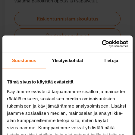
vaatima pakollinen opetus ja lisäpalvelut.
Riskientunnistamiskoulutus
Opetuslupapalvelut
Suostumus
Yksityiskohdat
Tietoja
Mopo ja mopoauto
Tämä sivusto käyttää evästeitä
Kurssit ja mopo- ja mopoauto-opetukseen. Ajo-
Käytämme evästeitä tarjoamamme sisällön ja mainosten
opetusta keväästä syksyyn ja teoriatunteja läpi
räätälöimiseen, sosiaalisen median ominaisuuksien
vuoden.
tukemiseen ja kävijämäärämme analysoimiseen. Lisäksi
jaamme sosiaalisen median, mainosalan ja analytiikka-
alan kumppaneillemme tietoja siitä, miten käytät
Mopokortti
sivustoamme. Kumppanimme voivat yhdistää näitä
tietoja muihin tietoihin, joita olet antanut heille tai joita on