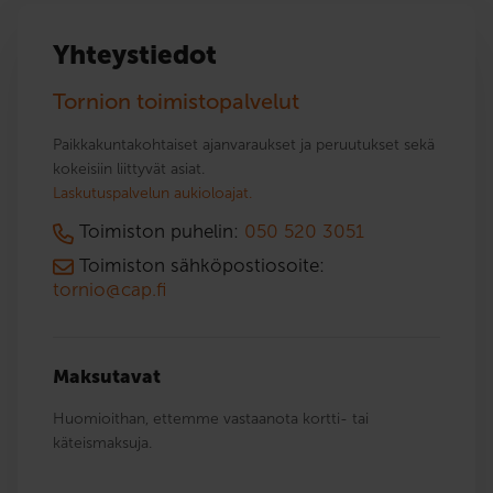
Yhteystiedot
Tornion toimistopalvelut
Paikkakuntakohtaiset ajanvaraukset ja peruutukset sekä
kokeisiin liittyvät asiat.
Laskutuspalvelun aukioloajat.
Toimiston puhelin:
050 520 3051
Toimiston sähköpostiosoite:
tornio@cap.fi
Maksutavat
Huomioithan, ettemme vastaanota kortti- tai
käteismaksuja.