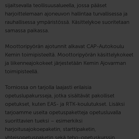
sijaitsevalla teollisuusalueella, jossa pääset
harjoittelemaan ajoneuvon hallintaa turvallisessa ja
rauhallisessa ympäristössä. Käsittelykoe suoritetaan
samassa paikassa.
Moottoripyörän ajotunnit alkavat CAP-Autokoulu
Kemin toimipisteeltä. Moottoripyörän käsittelykokeet
ja liikenneajokokeet järjestetään Kemin Ajovarman
toimipisteellä.
Torniossa on tarjolla laajasti erilaisia
opetuslupakursseja, jotka sisältävät pakolliset
opetukset, kuten EAS- ja RTK-koulutukset. Lisäksi
tarjoamme useita opetuspaketteja opetusluvalla
suorittavien tueksi – esimerkiksi
harjoitusajokoepaketin, starttipaketin,
yhteisopetuspaketin sekä teho-opetuskurssin.