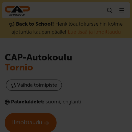
Hyppää sisältöön
Back to School!
Henkilöautokursseihin kolme
ajotuntia kaupan päälle!
Lue lisää ja ilmoittaudu
CAP-Autokoulu
Tornio
Vaihda toimipiste
Palvelukielet:
suomi
,
englanti
Ilmoittaudu