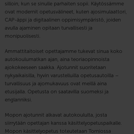
on minulle enemmän kuin työ; se
silloin, kun se sinulle parhaiten sopii. Käytössämme
on intohimo ja keino vaikuttaa
ovat modernit opetusvälineet, kuten ajosimulaattori,
positiivisesti ihmisten elämään.
CAP-äppi ja digitaalinen oppimisympäristö, joiden
Tervetuloa mukaan oppimiselle ja
avulla ajaminen opitaan turvallisesti ja
seikkailulle!
monipuolisesti.
Ammattitaitoiset opettajamme tukevat sinua koko
autokoulumatkan ajan, aina teoriaopinnoista
ajokokeeseen saakka. Ajotunnit suoritetaan
nykyaikaisilla, hyvin varustelluilla opetusautoilla –
turvallisuus ja ajomukavuus ovat meillä aina
etusijalla. Opetusta on saatavilla suomeksi ja
englanniksi.
Mopon ajotunnit alkavat autokoululta, josta
siirrytään opettajan kanssa käsittelyopetuspaikalle.
Mopon käsittelyopetus toteutetaan Torniossa