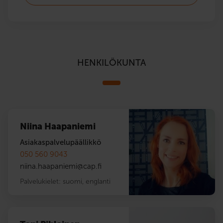
HENKILÖKUNTA
Niina Haapaniemi
Asiakaspalvelupäällikkö
050 560 9043
niina.haapaniemi
@
cap.fi
Palvelukielet:
suomi
,
englanti