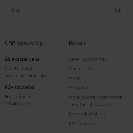
Etsi:
CAP-Group Oy
Kurssit
Asiakaspalvelu
Henkilöautokortti B
050 913 0300
Opetuslupa
asiakaspalvelu
@
cap.fi
Mopo
Käyntiosoite
Mopoauto
Ilmalantori 4
Mönkijäkortti, traktorikortti,
00240 Helsinki
moottorikelkkakortti
Moottoripyöräkortit
EAS-koulutus