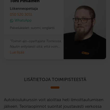
Toni Pihlainen
Liikenneopettaja
050 520 3051
WhatsApp
Palvelukielet:
suomi
,
englanti
"Toimin ajo-opettajana Torniossa.
Nautin erityisesti siitä, että voin
jatkuvasti haastaa itseäni ja jakaa
Lue lisää
omia oppejani oppilaideni kanssa.
Kuvaan itseäni ihmisläheiseksi
opettajaksi, joka rakastaa kohdata
uusia haasteita opettamisessa.
LISÄTIETOJA TOIMIPISTEESTÄ
Olen rauhallinen, helposti
lähestyttävä ja rehellinen ja pyrin
luomaan oppilailleni ympäristön,
Autokoulukurssin voit aloittaa heti ilmoittautumisen
jossa he voivat oppia turvallisesti ja
jälkeen. Teoriaopinnot suoritat joustavasti verkossa
luottamuksellisesti. Opettaminen