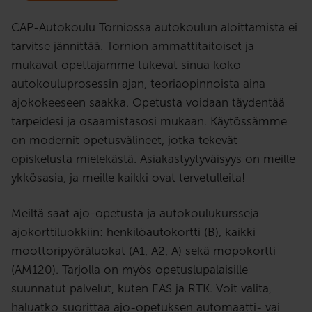
CAP-Autokoulu Torniossa autokoulun aloittamista ei
tarvitse jännittää. Tornion ammattitaitoiset ja
mukavat opettajamme tukevat sinua koko
autokouluprosessin ajan, teoriaopinnoista aina
ajokokeeseen saakka. Opetusta voidaan täydentää
tarpeidesi ja osaamistasosi mukaan. Käytössämme
on modernit opetusvälineet, jotka tekevät
opiskelusta mielekästä. Asiakastyytyväisyys on meille
ykkösasia, ja meille kaikki ovat tervetulleita!
Meiltä saat ajo-opetusta ja autokoulukursseja
ajokorttiluokkiin: henkilöautokortti (B), kaikki
moottoripyöräluokat (A1, A2, A) sekä mopokortti
(AM120). Tarjolla on myös opetuslupalaisille
suunnatut palvelut, kuten EAS ja RTK. Voit valita,
haluatko suorittaa ajo-opetuksen automaatti- vai