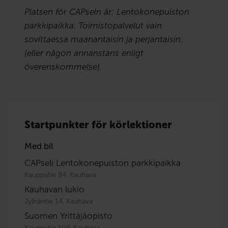
Platsen för CAPseln är: Lentokonepuiston
parkkipaikka. Toimistopalvelut vain
sovittaessa maanantaisin ja perjantaisin.
(eller någon annanstans enligt
överenskommelse).
Startpunkter för körlektioner
Med bil
CAPseli Lentokonepuiston parkkipaikka
Kauppatie 84, Kauhava
Kauhavan lukio
Jylhäntie 14, Kauhava
Suomen Yrittäjäopisto
Kauppatie 109, Kauhava