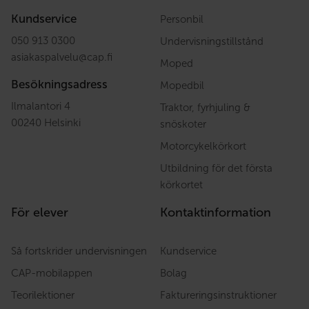
Kundservice
Personbil
050 913 0300
Undervisningstillstånd
asiakaspalvelu
@
cap.fi
Moped
Besökningsadress
Mopedbil
Ilmalantori 4
Traktor, fyrhjuling &
00240 Helsinki
snöskoter
Motorcykelkörkort
Utbildning för det första
körkortet
För elever
Kontaktinformation
Så fortskrider undervisningen
Kundservice
CAP-mobilappen
Bolag
Teorilektioner
Faktureringsinstruktioner