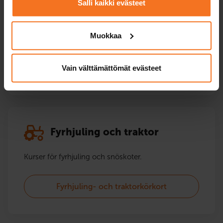
Salli kaikki evästeet
Kurser för moped- och mopedbilutbildning.
Körundervisning från våren till hösten och
Muokkaa
teorilektioner året runt.
Mopedkörkort AM120
Vain välttämättömät evästeet
Fyrhjuling och traktor
Kurser för fyrhjuling och snöskoter.
Fyrhjuling- och traktorkörkort