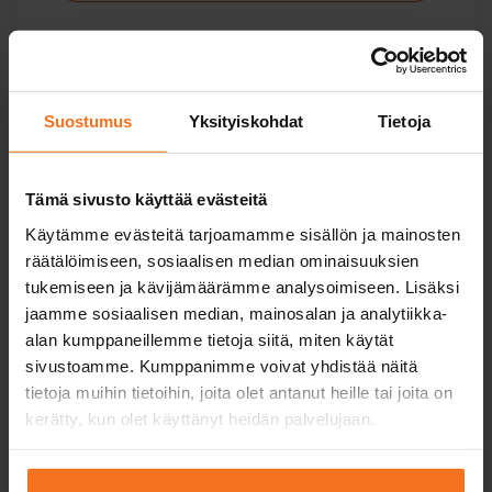
Undervisningstillstånd
Suostumus
Yksityiskohdat
Tietoja
Allt du behöver för flytande körundervisning:
lagstadgade utbildningar och extra tjänster.
Tämä sivusto käyttää evästeitä
Käytämme evästeitä tarjoamamme sisällön ja mainosten
räätälöimiseen, sosiaalisen median ominaisuuksien
Riskidentifieringsutbildning
tukemiseen ja kävijämäärämme analysoimiseen. Lisäksi
jaamme sosiaalisen median, mainosalan ja analytiikka-
Undervisningstillstånd
alan kumppaneillemme tietoja siitä, miten käytät
sivustoamme. Kumppanimme voivat yhdistää näitä
tietoja muihin tietoihin, joita olet antanut heille tai joita on
kerätty, kun olet käyttänyt heidän palvelujaan.
Moped- och mopedbilkörkort