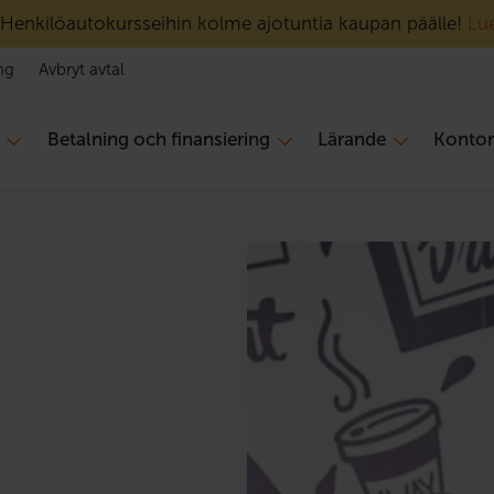
Henkilöautokursseihin kolme ajotuntia kaupan päälle!
Lue
ng
Avbryt avtal
Betalning och finansiering
Lärande
Konto