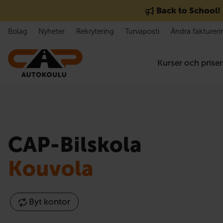
Gå till innehåll
Back to School!
Bolag
Nyheter
Rekrytering
Turvaposti
Ändra faktureri
Kurser och priser
CAP-Bilskola
Kouvola
Byt kontor