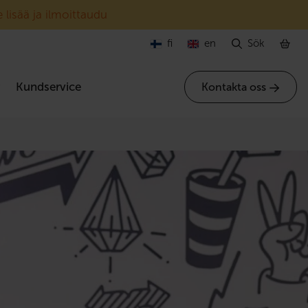
 lisää ja ilmoittaudu
fi
en
Sök
r
Kundservice
Kontakta oss