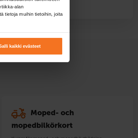
tiikka-alan
ietoja muihin tietoihin, joita
Salli kaikki evästeet
Moped- och
mopedbilkörkort