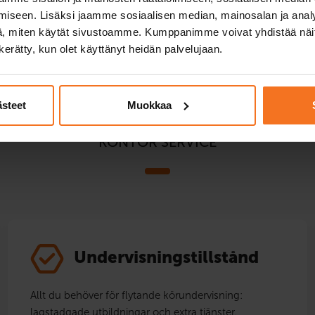
iseen. Lisäksi jaamme sosiaalisen median, mainosalan ja analy
, miten käytät sivustoamme. Kumppanimme voivat yhdistää näitä t
n kerätty, kun olet käyttänyt heidän palvelujaan.
ästeet
Muokkaa
KONTOR SERVICE
Undervisningstillstånd
Allt du behöver för flytande körundervisning:
lagstadgade utbildningar och extra tjänster.