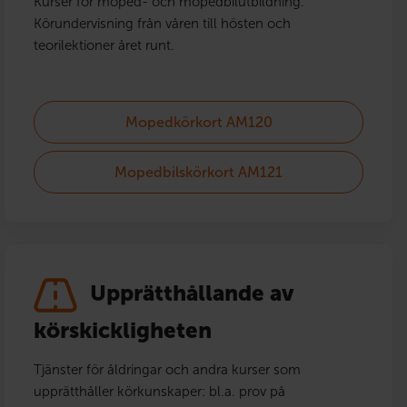
Kurser för moped- och mopedbilutbildning.
Körundervisning från våren till hösten och
teorilektioner året runt.
Mopedkörkort AM120
Mopedbilskörkort AM121
Upprätthållande av
körskickligheten
Tjänster för åldringar och andra kurser som
upprätthåller körkunskaper: bl.a. prov på