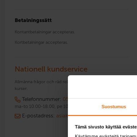
Betalningssätt
Kontantbetalningar accepteras.
Kortbetalningar accepteras.
Nationell kundservice
Allmänna frågor och råd relaterade till körkort och bilskola
kurser.
Telefonnummer:
050 913 0300
ma-to 10.00-18.00, pe 10.00-15.00
Suostumus
E-postadress:
asiakaspalvelu@cap.fi
Tämä sivusto käyttää eväste
Käytämme evästeitä tarjoama