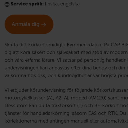
Service språk:
finska
,
engelska
Anmäla dig
Skaffa ditt körkort smidigt i Kymmenedalen! På CAP Bil
dig att köra säkert och självsäkert med stöd av modern
och våra erfarna lärare. Vi satsar på personlig handledn
undervisningen kan anpassas efter dina behov och din k
välkomna hos oss, och kundnöjdhet är vår högsta priori
Vi erbjuder körundervisning för följande körkortsklasser:
motorcykelklasser (A1, A2, A), moped (AM120) samt mo
Dessutom kan du ta traktorkort (T) och BE-körkort hos 
tjänster för handledarkörning, såsom EAS och RTK. D
körlektionerna med antingen manuell eller automatväxla