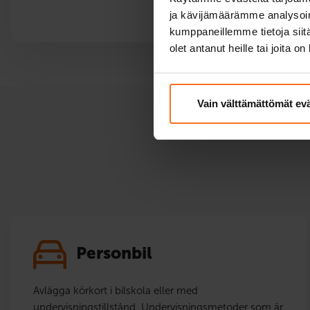
ja kävijämäärämme analysoim
kumppaneillemme tietoja siitä
olet antanut heille tai joita o
Vain välttämättömät ev
Personbil
Avlägga körkort i bilskola eller med
undervisningstillstånd. Undervisningsmetoder som är