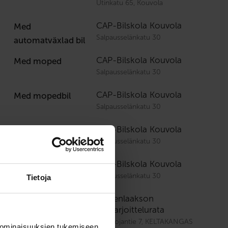
Utinkatu 65, Kouvola
CAP-Bilskola Kouvola
Med
Salpausselänkatu 30
automatväxlad bil
CAP-Bilskola Kouvola
Med moped
Salpausselänkatu 30
CAP-Bilskola Kouvola
Med mopedbil
Salpausselänkatu 30
CAP-Bilskola Kouvola
Med motorcykel
Salpausselänkatu 30
CAP-Bilskola Kouvola
I simulatorn
Salpausselänkatu 30
Tietoja
Kymenlaakson
Övningskörbana
Ajoharjoittelurata
Matarojantie 7, KELTAKANGAS
 ominaisuuksien tukemiseen