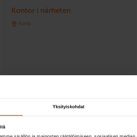
Kontor i närheten
Koria
Yksityiskohdat
itä
mme sisällön ja mainosten räätälöimiseen, sosiaalisen median