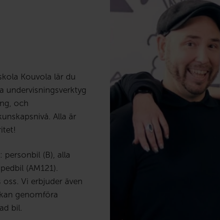
skola Kouvola lär du
a undervisningsverktyg
ing, och
unskapsnivå. Alla är
tet!
 personbil (B), alla
pedbil (AM121).
oss. Vi erbjuder även
u kan genomföra
d bil.