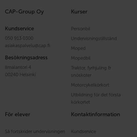
CAP-Group Oy
Kurser
Kundservice
Personbil
050 913 0300
Undervisningstillstånd
asiakaspalvelu
@
cap.fi
Moped
Besökningsadress
Mopedbil
Ilmalantori 4
Traktor, fyrhjuling &
00240 Helsinki
snöskoter
Motorcykelkörkort
Utbildning för det första
körkortet
För elever
Kontaktinformation
Så fortskrider undervisningen
Kundservice