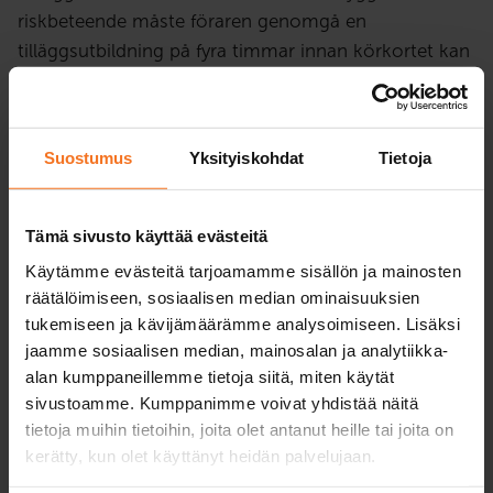
riskbeteende måste föraren genomgå en
tilläggsutbildning på fyra timmar innan körkortet kan
återfås.
Utbildningen tar upp riskbeteende och dess effekter
Suostumus
Yksityiskohdat
Tietoja
på trafiksäkerheten. Utbildning är teoriutbildning som
omfattar individuella uppgifter och
gruppdiskussioner. Utbildningen omfattar 4 timmar
Tämä sivusto käyttää evästeitä
teoriundervisning på distans. För att kunna delta på
Käytämme evästeitä tarjoamamme sisällön ja mainosten
lektionerna behöves en mikrofon och webbkamera.
räätälöimiseen, sosiaalisen median ominaisuuksien
Kontrollera att dessa fungerar innan du ansluter dej
tukemiseen ja kävijämäärämme analysoimiseen. Lisäksi
till skolningen. Vi rekommenderar att man ankvänder
jaamme sosiaalisen median, mainosalan ja analytiikka-
headset.
alan kumppaneillemme tietoja siitä, miten käytät
sivustoamme. Kumppanimme voivat yhdistää näitä
Utbildningen kan ske under eller efter körförbudet.
tietoja muihin tietoihin, joita olet antanut heille tai joita on
kerätty, kun olet käyttänyt heidän palvelujaan.
Utbildning ordnas på finska. Om modersmål är