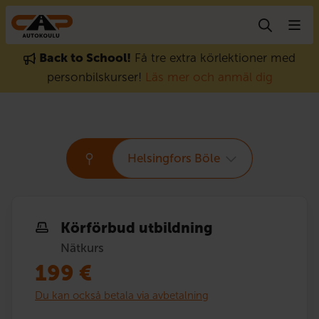
Gå till innehåll
Back to School!
Få tre extra körlektioner med
personbilskurser!
Läs mer och anmäl dig
Helsingfors Böle
Körförbud utbildning
Nätkurs
199
€
Du kan också betala via avbetalning