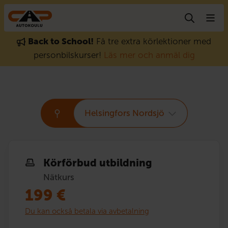
Gå till innehåll
Back to School!
Få tre extra körlektioner med
personbilskurser!
Läs mer och anmäl dig
Helsingfors Nordsjö
Körförbud utbildning
Nätkurs
199
€
Du kan också betala via avbetalning