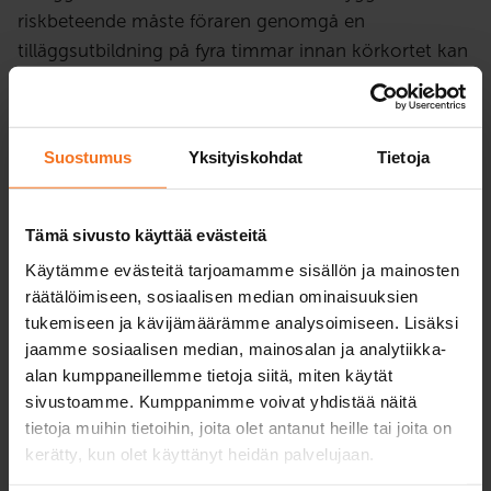
riskbeteende måste föraren genomgå en
tilläggsutbildning på fyra timmar innan körkortet kan
återfås.
Utbildningen tar upp riskbeteende och dess effekter
Suostumus
Yksityiskohdat
Tietoja
på trafiksäkerheten. Utbildning är teoriutbildning som
omfattar individuella uppgifter och
gruppdiskussioner. Utbildningen omfattar 4 timmar
Tämä sivusto käyttää evästeitä
teoriundervisning på distans. För att kunna delta på
Käytämme evästeitä tarjoamamme sisällön ja mainosten
lektionerna behöves en mikrofon och webbkamera.
räätälöimiseen, sosiaalisen median ominaisuuksien
Kontrollera att dessa fungerar innan du ansluter dej
tukemiseen ja kävijämäärämme analysoimiseen. Lisäksi
till skolningen. Vi rekommenderar att man ankvänder
jaamme sosiaalisen median, mainosalan ja analytiikka-
headset.
alan kumppaneillemme tietoja siitä, miten käytät
sivustoamme. Kumppanimme voivat yhdistää näitä
Utbildningen kan ske under eller efter körförbudet.
tietoja muihin tietoihin, joita olet antanut heille tai joita on
kerätty, kun olet käyttänyt heidän palvelujaan.
Utbildning ordnas på finska. Om modersmål är