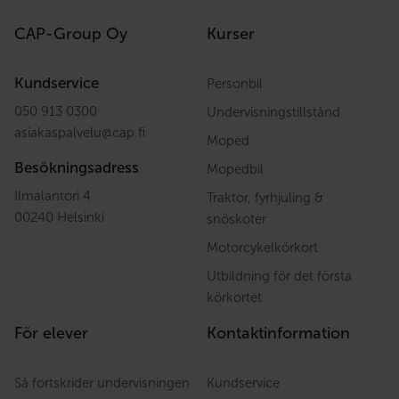
CAP-Group Oy
Kurser
Kundservice
Personbil
050 913 0300
Undervisningstillstånd
asiakaspalvelu
@
cap.fi
Moped
Besökningsadress
Mopedbil
Ilmalantori 4
Traktor, fyrhjuling &
00240 Helsinki
snöskoter
Motorcykelkörkort
Utbildning för det första
körkortet
För elever
Kontaktinformation
Så fortskrider undervisningen
Kundservice