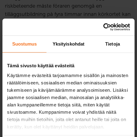
riskbeteende måste föraren genomgå en
tilläggsutbildning på fyra timmar innan körkortet kan
återfås.
Utbildningen tar upp riskbeteende och dess effekter
Suostumus
Yksityiskohdat
Tietoja
på trafiksäkerheten. Utbildning är teoriutbildning som
omfattar individuella uppgifter och
gruppdiskussioner. Utbildningen omfattar 4 timmar
Tämä sivusto käyttää evästeitä
teoriundervisning på distans. För att kunna delta på
Käytämme evästeitä tarjoamamme sisällön ja mainosten
lektionerna behöves en mikrofon och webbkamera.
räätälöimiseen, sosiaalisen median ominaisuuksien
Kontrollera att dessa fungerar innan du ansluter dej
tukemiseen ja kävijämäärämme analysoimiseen. Lisäksi
till skolningen. Vi rekommenderar att man ankvänder
jaamme sosiaalisen median, mainosalan ja analytiikka-
headset.
alan kumppaneillemme tietoja siitä, miten käytät
sivustoamme. Kumppanimme voivat yhdistää näitä
Utbildningen kan ske under eller efter körförbudet.
tietoja muihin tietoihin, joita olet antanut heille tai joita on
kerätty, kun olet käyttänyt heidän palvelujaan.
Utbildning ordnas på finska. Om modersmål är