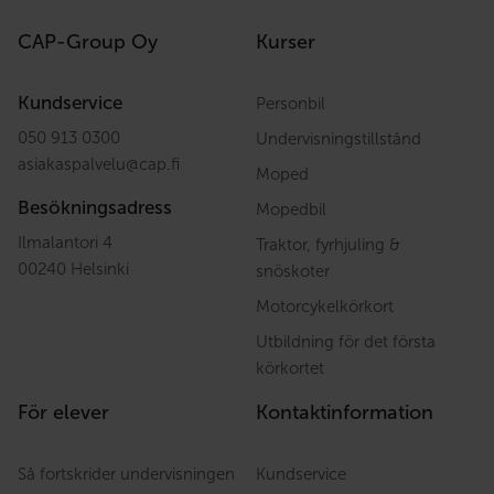
CAP-Group Oy
Kurser
Kundservice
Personbil
050 913 0300
Undervisningstillstånd
asiakaspalvelu
@
cap.fi
Moped
Besökningsadress
Mopedbil
Ilmalantori 4
Traktor, fyrhjuling &
00240 Helsinki
snöskoter
Motorcykelkörkort
Utbildning för det första
körkortet
För elever
Kontaktinformation
Så fortskrider undervisningen
Kundservice