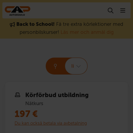
Gå till innehåll
Back to School!
Få tre extra körlektioner med
personbilskurser!
Läs mer och anmäl dig
Ii
Körförbud utbildning
Nätkurs
197
€
Du kan också betala via avbetalning