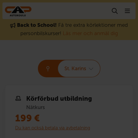
Gå till innehåll
Back to School!
Få tre extra körlektioner med
personbilskurser!
Läs mer och anmäl dig
St. Karins
Körförbud utbildning
Nätkurs
199
€
Du kan också betala via avbetalning