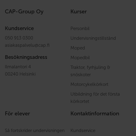
CAP-Group Oy
Kurser
Kundservice
Personbil
050 913 0300
Undervisningstillstånd
asiakaspalvelu
@
cap.fi
Moped
Besökningsadress
Mopedbil
Ilmalantori 4
Traktor, fyrhjuling &
00240 Helsinki
snöskoter
Motorcykelkörkort
Utbildning för det första
körkortet
För elever
Kontaktinformation
Så fortskrider undervisningen
Kundservice