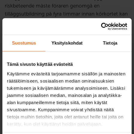
riskbeteende måste föraren genomgå en
tilläggsutbildning på fyra timmar innan körkortet kan
återfås.
Utbildningen tar upp riskbeteende och dess effekter
Suostumus
Yksityiskohdat
Tietoja
på trafiksäkerheten. Utbildning är teoriutbildning som
omfattar individuella uppgifter och
gruppdiskussioner. Utbildningen omfattar 4 timmar
Tämä sivusto käyttää evästeitä
teoriundervisning på distans. För att kunna delta på
Käytämme evästeitä tarjoamamme sisällön ja mainosten
lektionerna behöves en mikrofon och webbkamera.
räätälöimiseen, sosiaalisen median ominaisuuksien
Kontrollera att dessa fungerar innan du ansluter dej
tukemiseen ja kävijämäärämme analysoimiseen. Lisäksi
till skolningen. Vi rekommenderar att man ankvänder
jaamme sosiaalisen median, mainosalan ja analytiikka-
headset.
alan kumppaneillemme tietoja siitä, miten käytät
sivustoamme. Kumppanimme voivat yhdistää näitä
Utbildningen kan ske under eller efter körförbudet.
tietoja muihin tietoihin, joita olet antanut heille tai joita on
kerätty, kun olet käyttänyt heidän palvelujaan.
Utbildning ordnas på finska. Om modersmål är