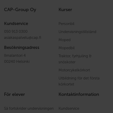
CAP-Group Oy
Kurser
Kundservice
Personbil
050 913 0300
Undervisningstillstånd
asiakaspalvelu
@
cap.fi
Moped
Besökningsadress
Mopedbil
Ilmalantori 4
Traktor, fyrhjuling &
00240 Helsinki
snöskoter
Motorcykelkörkort
Utbildning för det första
körkortet
För elever
Kontaktinformation
Så fortskrider undervisningen
Kundservice