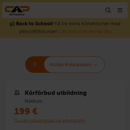
Gå till innehåll
Back to School!
Få tre extra körlektioner med
personbilskurser!
Läs mer och anmäl dig
Kotka Kotkansaari
Körförbud utbildning
Nätkurs
199
€
Du kan också betala via avbetalning