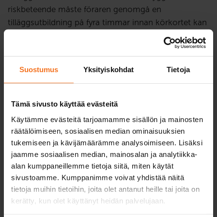
riskbeteende måste föraren genomgå en
tilläggsutbildning på fyra timmar innan körkortet kan
återfås.
Utbildningen tar upp riskbeteende och dess effekter
Suostumus
Yksityiskohdat
Tietoja
på trafiksäkerheten. Utbildning är teoriutbildning som
omfattar individuella uppgifter och
gruppdiskussioner. Utbildningen omfattar 4 timmar
Tämä sivusto käyttää evästeitä
teoriundervisning på distans. För att kunna delta på
Käytämme evästeitä tarjoamamme sisällön ja mainosten
lektionerna behöves en mikrofon och webbkamera.
räätälöimiseen, sosiaalisen median ominaisuuksien
Kontrollera att dessa fungerar innan du ansluter dej
tukemiseen ja kävijämäärämme analysoimiseen. Lisäksi
till skolningen. Vi rekommenderar att man ankvänder
jaamme sosiaalisen median, mainosalan ja analytiikka-
headset.
alan kumppaneillemme tietoja siitä, miten käytät
sivustoamme. Kumppanimme voivat yhdistää näitä
Utbildningen kan ske under eller efter körförbudet.
tietoja muihin tietoihin, joita olet antanut heille tai joita on
kerätty, kun olet käyttänyt heidän palvelujaan.
Utbildning ordnas på finska. Om modersmål är