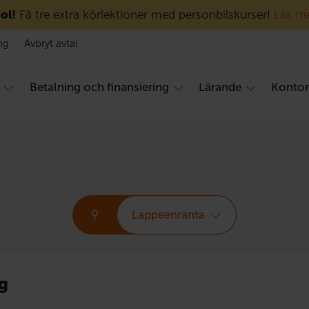
ol!
Få tre extra körlektioner med personbilskurser!
Läs m
ng
Avbryt avtal
Betalning och finansiering
Lärande
Konto
Lappeenranta
g