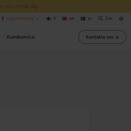
er och anmäl dig
Lappeenranta
fi
en
sv
Sök
r
Kundservice
Kontakta oss