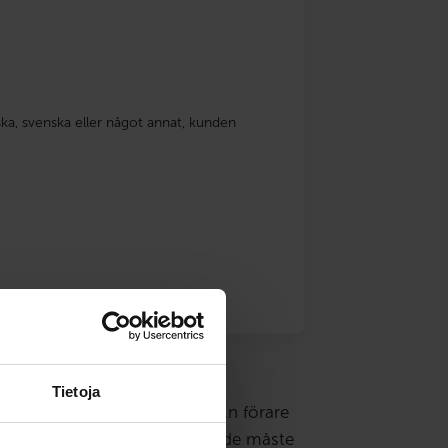
ka, svenska eller något annat, kunden
Tietoja
kort för bil eller motorcykel. En förare
. För att förebygga riskbeteende måste