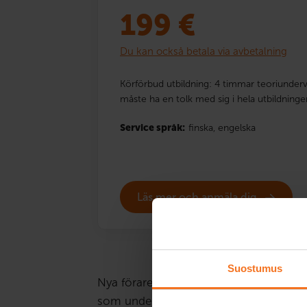
199
€
Du kan också betala via avbetalning
Körförbud utbildning: 4 timmar teoriunderv
måste ha en tolk med sig i hela utbildninge
Service språk:
finska,
engelska
Läs mer och anmäla dig
Suostumus
Nya förare står under strängare uppsikt ä
som under denna tid bryter mot trafikr