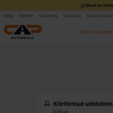
Gå till innehåll
Back to Scho
Bolag
Nyheter
Rekrytering
Turvaposti
Ändra faktureri
Kurser och priser
Körförbud utbildnin
Nätkurs