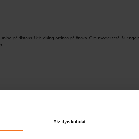
isning på distans. Utbildning ordnas på finska. Om modersmål är engels
n.
Yksityiskohdat
n andra förare i två års tid efter att de fått sitt första kör
eglerna en eller flera gånger kan beläggas med körförbud