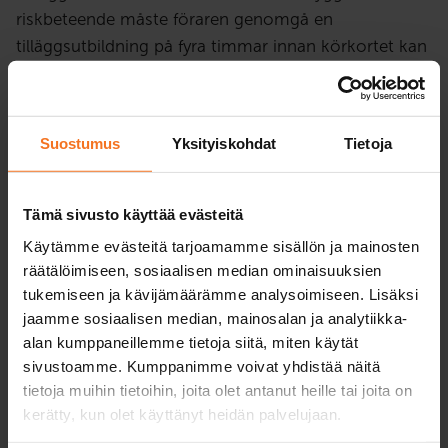
riskbeteende måste föraren genomgå en
tilläggsutbildning på fyra timmar innan körkortet kan
återfås.
Utbildningen tar upp riskbeteende och dess effekter
Suostumus
Yksityiskohdat
Tietoja
på trafiksäkerheten. Utbildning är teoriutbildning som
omfattar individuella uppgifter och
gruppdiskussioner. Utbildningen omfattar 4 timmar
Tämä sivusto käyttää evästeitä
teoriundervisning på distans. För att kunna delta på
Käytämme evästeitä tarjoamamme sisällön ja mainosten
lektionerna behöves en mikrofon och webbkamera.
räätälöimiseen, sosiaalisen median ominaisuuksien
Kontrollera att dessa fungerar innan du ansluter dej
tukemiseen ja kävijämäärämme analysoimiseen. Lisäksi
till skolningen. Vi rekommenderar att man ankvänder
jaamme sosiaalisen median, mainosalan ja analytiikka-
headset.
alan kumppaneillemme tietoja siitä, miten käytät
sivustoamme. Kumppanimme voivat yhdistää näitä
Utbildningen kan ske under eller efter körförbudet.
tietoja muihin tietoihin, joita olet antanut heille tai joita on
kerätty, kun olet käyttänyt heidän palvelujaan.
Utbildning ordnas på finska. Om modersmål är