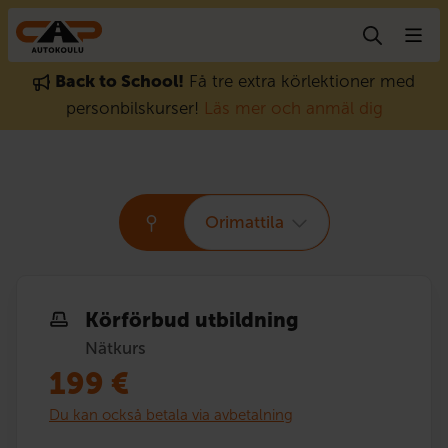
Gå till innehåll
Back to School!
Få tre extra körlektioner med
personbilskurser!
Läs mer och anmäl dig
Orimattila
Körförbud utbildning
Nätkurs
199
€
Du kan också betala via avbetalning