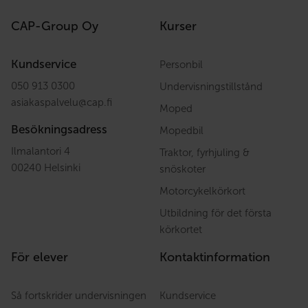
CAP-Group Oy
Kurser
Kundservice
Personbil
050 913 0300
Undervisningstillstånd
asiakaspalvelu
@
cap.fi
Moped
Besökningsadress
Mopedbil
Ilmalantori 4
Traktor, fyrhjuling &
00240 Helsinki
snöskoter
Motorcykelkörkort
Utbildning för det första
körkortet
För elever
Kontaktinformation
Så fortskrider undervisningen
Kundservice