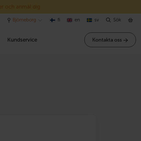
er och anmäl dig
Björneborg
fi
en
sv
Sök
r
Kundservice
Kontakta oss