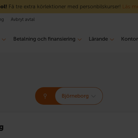
ol!
Få tre extra körlektioner med personbilskurser!
Läs m
ng
Avbryt avtal
Betalning och finansiering
Lärande
Konto
Björneborg
g