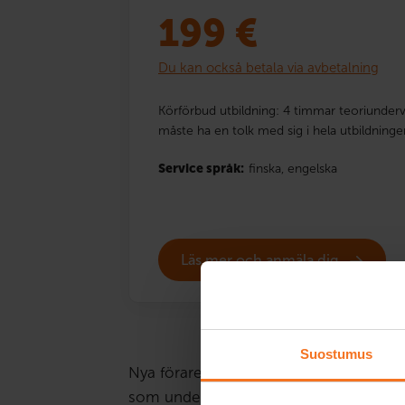
199
€
Du kan också betala via avbetalning
Körförbud utbildning: 4 timmar teoriunderv
måste ha en tolk med sig i hela utbildninge
Service språk:
finska,
engelska
Läs mer och anmäla dig
Suostumus
Nya förare står under strängare uppsikt ä
som under denna tid bryter mot trafikr