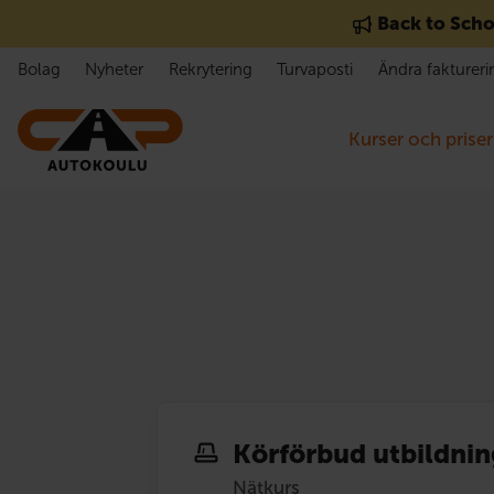
Gå till innehåll
Back to Scho
Bolag
Nyheter
Rekrytering
Turvaposti
Ändra faktureri
Kurser och priser
Körförbud utbildnin
Nätkurs