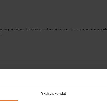
isning på distans. Utbildning ordnas på finska. Om modersmål är engels
n.
Yksityiskohdat
n andra förare i två års tid efter att de fått sitt första kör
eglerna en eller flera gånger kan beläggas med körförbud