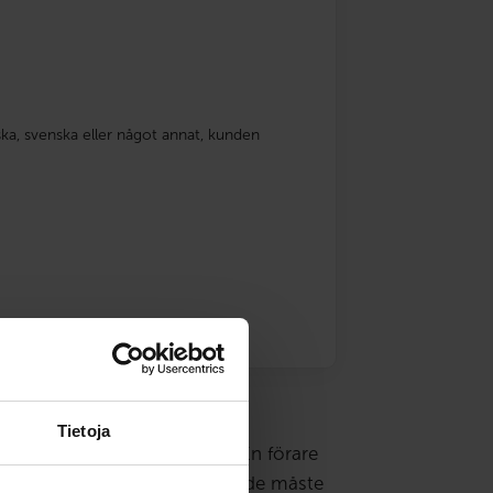
ka, svenska eller något annat, kunden
Tietoja
kort för bil eller motorcykel. En förare
. För att förebygga riskbeteende måste