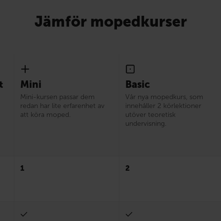
Jämför mopedkurser
t
Mini
Basic
Mini-kursen passar dem
Vår nya mopedkurs, som
redan har lite erfarenhet av
innehåller 2 körlektioner
att köra moped.
utöver teoretisk
undervisning.
1
2