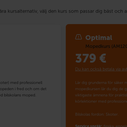
våra kursalternativ, välj den kurs som passar dig bäst och 
Optimal
Mopedkurs (AM12
379
€
Du kan också betala via av
koter) med professionell
Lär dig grunderna för säker
 mopeden i fred och om det
mopedkursen lär du dig de g
med bilskolans moped.
viktigaste ämnena för praktis
körlektioner med professione
Bilskolas fordon: Skoter.
Service språk:
finska,
engels