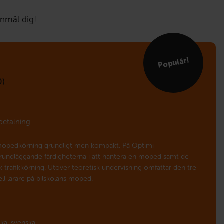
anmäl dig!
Populär!
0)
betalning
 mopedkörning grundligt men kompakt. På Optimi-
rundläggande färdigheterna i att hantera en moped samt de
k trafikkörning. Utöver teoretisk undervisning omfattar den tre
ll lärare på bilskolans moped.
ka,
svenska