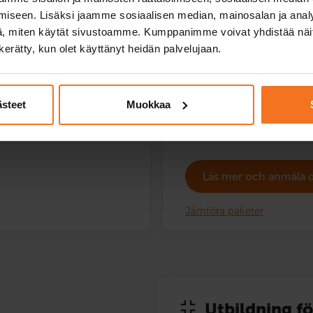
hanterar olika trafiksituatio
iseen. Lisäksi jaamme sosiaalisen median, mainosalan ja analy
färdigheter för hantering. Kö
, miten käytät sivustoamme. Kumppanimme voivat yhdistää näitä t
och färdigheter. Stark rekom
n kerätty, kun olet käyttänyt heidän palvelujaan.
Bilskolas fordon: Skoter.
Service språk:
finska,
engels
ästeet
Muokkaa
Läs mer och anmäla 
Jämföra paketer
Utbildning fö