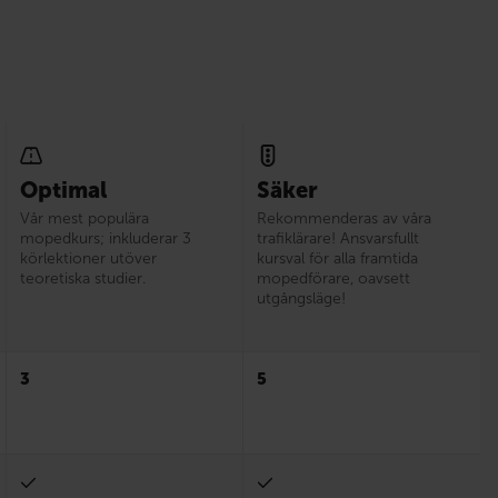
Optimal
Säker
Vår mest populära
Rekommenderas av våra
mopedkurs; inkluderar 3
trafiklärare! Ansvarsfullt
körlektioner utöver
kursval för alla framtida
teoretiska studier.
mopedförare, oavsett
utgångsläge!
3
5