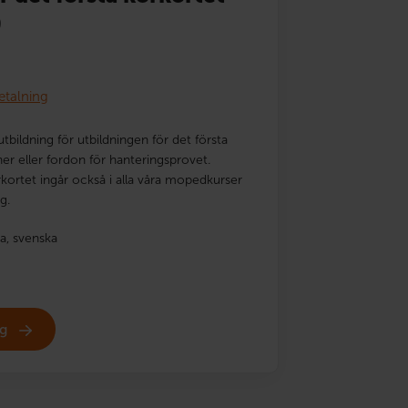
)
etalning
tbildning för utbildningen för det första
er eller fordon för hanteringsprovet.
rkortet ingår också i alla våra mopedkurser
g.
a,
svenska
ig