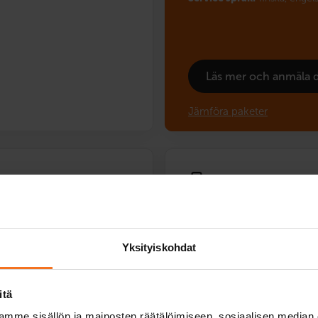
Läs mer och anmäla 
Jämföra paketer
Säker
Mopedkurs (AM12
589
€
Yksityiskohdat
Du kan också betala via av
itä
ra moped. Utöver teoridelen
Säker-mopedkurs är ett ansva
örlektionen övar vi främst
Med läroplanen på sex körlek
mme sisällön ja mainosten räätälöimiseen, sosiaalisen median