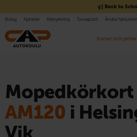
Gå till innehåll
Back to Scho
Bolag
Nyheter
Rekrytering
Turvaposti
Ändra faktureri
Kurser och priser
Mopedkörkort
AM120
i Helsin
Vik