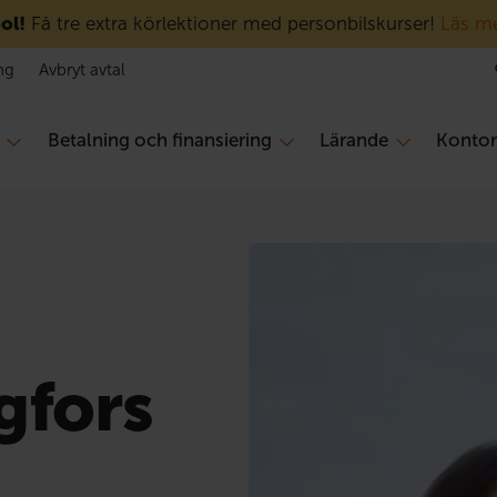
ol!
Få tre extra körlektioner med personbilskurser!
Läs m
ng
Avbryt avtal
Betalning och finansiering
Lärande
Konto
gfors