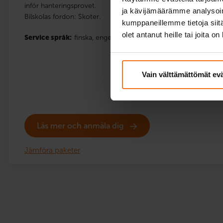
inför hanteringsprovet.
ja kävijämäärämme analysoim
Bilskolas fordon: Skoter.
kumppaneillemme tietoja siitä
olet antanut heille tai joita o
Service språk:
finska,
engelska,
svenska
Vain välttämättömät ev
Läs mer och anmäla dig
Jämföra paketer