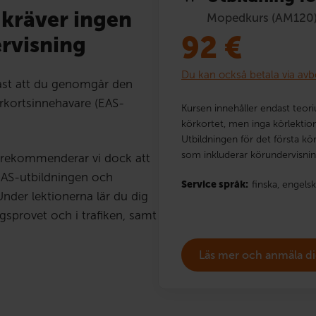
 kräver ingen
Mopedkurs (AM120
92
€
rvisning
Du kan också betala via avb
ast att du genomgår den
örkortsinnehavare (EAS-
Kursen innehåller endast teoriu
körkortet, men inga körlektion
Utbildningen för det första kö
som inkluderar körundervisnin
 rekommenderar vi dock att
EAS-utbildningen och
Service språk:
finska,
engelsk
Under lektionerna lär du dig
gsprovet och i trafiken, samt
Läs mer och anmäla d