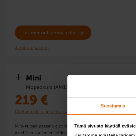
Läs mer och anmäla dig
Jämföra paketer
Mini
Mopedkurs (AM120)
219
€
Suostumus
Du kan också betala via avbetalning
Tämä sivusto käyttää eväste
Mini-kursen passar dig som redan har lite erfarenhet av att kö
innehåller kursen en körlektion med bilskolans moped. Under k
Käytämme evästeitä tarjoama