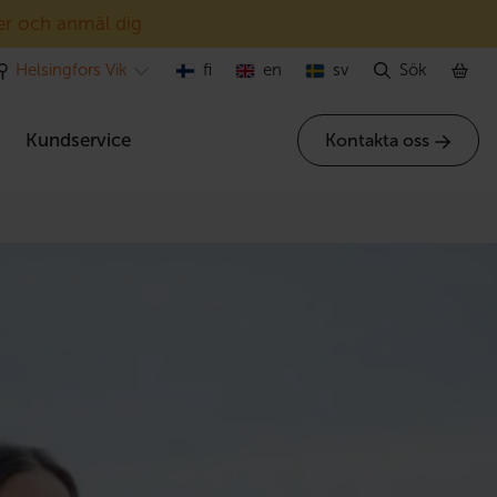
er och anmäl dig
Helsingfors Vik
fi
en
sv
Sök
r
Kundservice
Kontakta oss