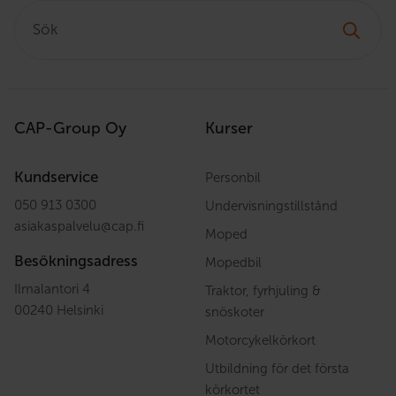
Sök:
CAP-Group Oy
Kurser
Kundservice
Personbil
050 913 0300
Undervisningstillstånd
asiakaspalvelu
@
cap.fi
Moped
Besökningsadress
Mopedbil
Ilmalantori 4
Traktor, fyrhjuling &
00240 Helsinki
snöskoter
Motorcykelkörkort
Utbildning för det första
körkortet