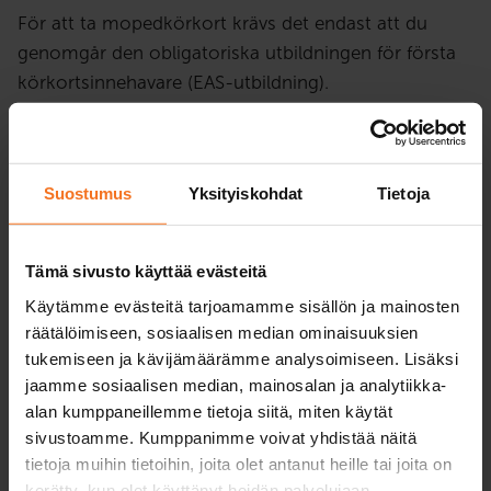
För att ta mopedkörkort krävs det endast att du
genomgår den obligatoriska utbildningen för första
körkortsinnehavare (EAS-utbildning).
För din egen säkerhet och körförmåga
rekommenderar vi dock att du väljer en kurs som
Suostumus
Yksityiskohdat
Tietoja
inkluderar både EAS-utbildningen och körlektioner
med trafikskolans skoter. Under lektionerna lär du
dig de färdigheter som behövs för hanteringsprovet
Tämä sivusto käyttää evästeitä
och i trafiken, samt trafikregler i praktiken.
Käytämme evästeitä tarjoamamme sisällön ja mainosten
räätälöimiseen, sosiaalisen median ominaisuuksien
Utbildning för det första
tukemiseen ja kävijämäärämme analysoimiseen. Lisäksi
körkortet
jaamme sosiaalisen median, mainosalan ja analytiikka-
Mopedkurs (AM120)
alan kumppaneillemme tietoja siitä, miten käytät
sivustoamme. Kumppanimme voivat yhdistää näitä
92
€
tietoja muihin tietoihin, joita olet antanut heille tai joita on
Du kan också betala via avbetalning
kerätty, kun olet käyttänyt heidän palvelujaan.