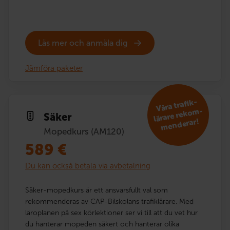
Läs mer och anmäla dig
Jämföra paketer
V
åra trafik­
lärare reko
m­
Säker
men­derar!
Mopedkurs (AM120)
589
€
Du kan också betala via avbetalning
Säker-mopedkurs är ett ansvarsfullt val som
rekommenderas av CAP-Bilskolans trafiklärare. Med
läroplanen på sex körlektioner ser vi till att du vet hur
du hanterar mopeden säkert och hanterar olika