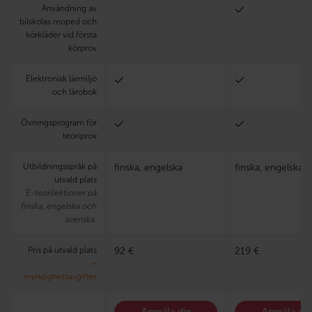
Användning av
bilskolas moped och
körkläder vid första
körprov
Elektronisk lärmiljö
och lärobok
Övningsprogram för
teoriprov
Utbildningsspråk på
finska, engelska
finska, engelska
utvald plats
E-teorilektioner på
finska, engelska och
svenska.
Pris på utvald plats
92 €
219 €
+
myndighetsavgifter
Anmäla dig
Anmäla dig