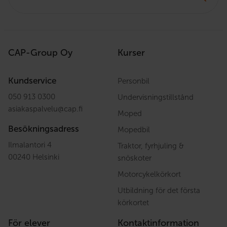
CAP-Group Oy
Kurser
Kundservice
Personbil
050 913 0300
Undervisningstillstånd
asiakaspalvelu
@
cap.fi
Moped
Besökningsadress
Mopedbil
Ilmalantori 4
Traktor, fyrhjuling &
00240 Helsinki
snöskoter
Motorcykelkörkort
Utbildning för det första
körkortet
För elever
Kontaktinformation