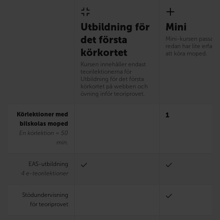
Utbildning för
Mini
det första
Mini-kursen passar
redan har lite erfare
körkortet
att köra moped.
Kursen innehåller endast
teorilektionerna för
Utbildning för det första
körkortet på webben och
övning inför teoriprovet.
Körlektioner med
1
bilskolas moped
En körlektion = 50
min.
EAS-utbildning
4 e-teorilektioner
Stödundervisning
för teoriprovet