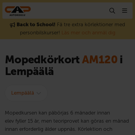
Gå till innehåll
Back to School!
Få tre extra körlektioner med
personbilskurser!
Läs mer och anmäl dig
Mopedkörkort
AM120
i
Lempäälä
Lempäälä
Mopedkursen kan påbörjas 6 månader innan
elev fyller 15 år, men teoriprovet kan göras en månad
innan erforderlig ålder uppnås. Körlektion och