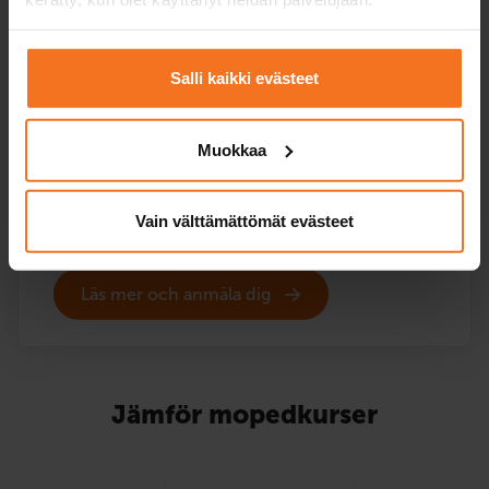
Kursen innehåller endast teoriutbildning för
utbildningen för det första körkortet, men inga
Salli kaikki evästeet
körlektioner eller fordon för hanteringsprovet.
Utbildningen för det första körkortet ingår också i alla
våra mopedkurser som inkluderar körundervisning.
Muokkaa
Service språk:
finska,
engelska
Vain välttämättömät evästeet
Läs mer och anmäla dig
Jämför mopedkurser