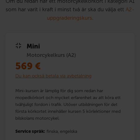
Om du redan har ett motorcykelkörkort i kategori A1
som har varit i kraft i minst två år ska du välja ett
A2-
uppgraderingskurs
.
Mini
Motorcykelkurs (A2)
569
€
Du kan också betala via avbetalning
Mini-kursen är lämplig för dig som redan har
mopedkörkort och mycket erfarenhet av att köra ett
tvåhjuligt fordon i trafik. Utöver utbildningen för det
första körkortet innehåller kursen 5 körlektioner med
bilskolans motorcykel.
Service språk:
finska,
engelska