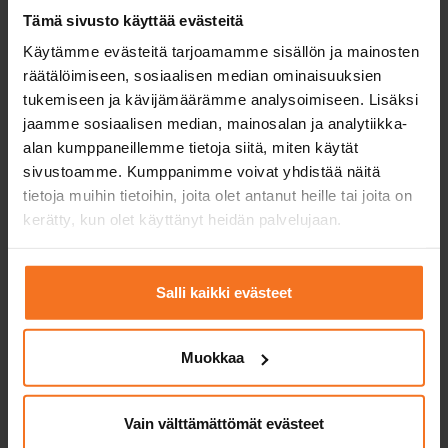
Tämä sivusto käyttää evästeitä
webben när det passar dig bäst.
Käytämme evästeitä tarjoamamme sisällön ja mainosten
räätälöimiseen, sosiaalisen median ominaisuuksien
tukemiseen ja kävijämäärämme analysoimiseen. Lisäksi
jaamme sosiaalisen median, mainosalan ja analytiikka-
alan kumppaneillemme tietoja siitä, miten käytät
sivustoamme. Kumppanimme voivat yhdistää näitä
tietoja muihin tietoihin, joita olet antanut heille tai joita on
Högklassig
kerätty, kun olet käyttänyt heidän palvelujaan.
undervisningsutrustning
I CAP-Bilskolan övas det alltid med moderna
Salli kaikki evästeet
och trygga motorcyklar och högkvalitativ
körutrustning.
Muokkaa
Vain välttämättömät evästeet