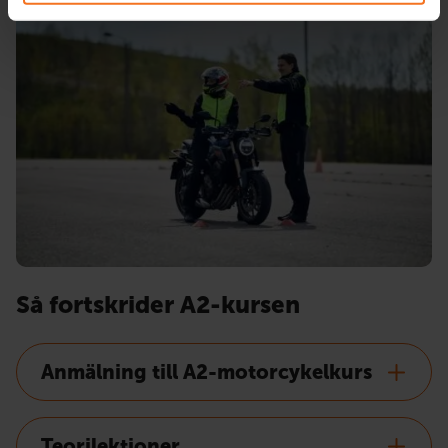
Så fortskrider A2-kursen
Anmälning till A2-motorcykelkurs
Teorilektioner