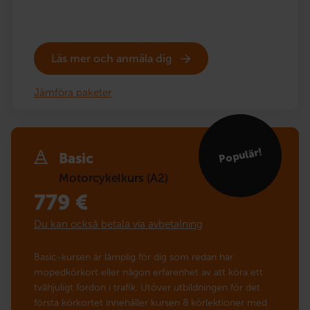
Läs mer och anmäla dig
Jämföra paketer
Populär!
Basic
Motorcykelkurs (A2)
779
€
Du kan också betala via avbetalning
Basic-kursen är lämplig för dig som redan har
mopedkörkort eller någon erfarenhet av att köra ett
tvåhjuligt fordon i trafik. Utöver utbildningen för det
första körkortet innehåller kursen 8 körlektioner med