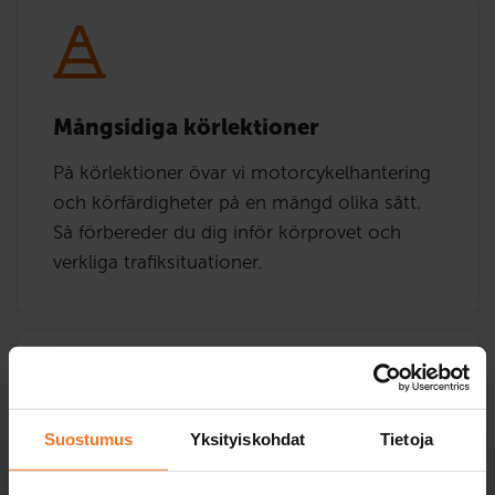
Mångsidiga körlektioner
På körlektioner övar vi motorcykelhantering
och körfärdigheter på en mängd olika sätt.
Så förbereder du dig inför körprovet och
verkliga trafiksituationer.
Effektiva teorilektioner
Suostumus
Yksityiskohdat
Tietoja
Du kan genomföra kursernas teorilektioner
och öva inför teoriprovet bekvämt på