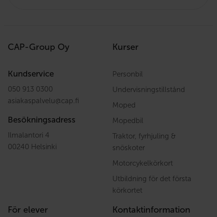
CAP-Group Oy
Kurser
Kundservice
Personbil
050 913 0300
Undervisningstillstånd
asiakaspalvelu
@
cap.fi
Moped
Besökningsadress
Mopedbil
Ilmalantori 4
Traktor, fyrhjuling &
00240 Helsinki
snöskoter
Motorcykelkörkort
Utbildning för det första
körkortet
För elever
Kontaktinformation