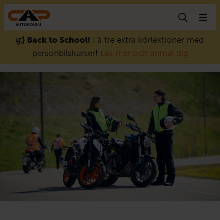
Gå till innehåll
Back to School!
Få tre extra körlektioner med
personbilskurser!
Läs mer och anmäl dig