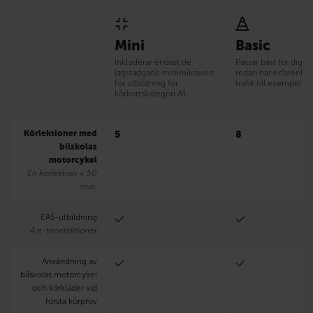
Mini
Basic
Inkluderar endast de
Passar bäst för dig 
lagstadgade minimikraven
redan har erfarenhet
för utbildning för
trafik till exempel 
körkortskategori A1.
Körlektioner med
5
8
bilskolas
motorcykel
En körlektion = 50
min.
EAS-utbildning
4 e-teorilektioner
Användning av
bilskolas motorcykel
och körkläder vid
första körprov