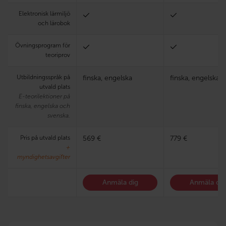
Elektronisk lärmiljö
och lärobok
Övningsprogram för
teoriprov
Utbildningsspråk på
finska, engelska
finska, engelska
utvald plats
E-teorilektioner på
finska, engelska och
svenska.
Pris på utvald plats
569 €
779 €
+
myndighetsavgifter
Anmäla dig
Anmäla dig