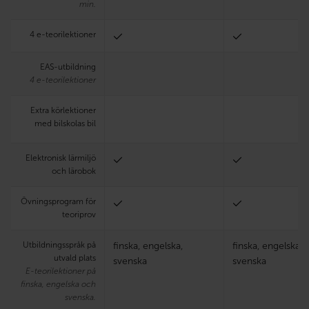
min.
4 e-teorilektioner
EAS-utbildning
4 e-teorilektioner
Extra körlektioner
med bilskolas bil
Elektronisk lärmiljö
och lärobok
Övningsprogram för
teoriprov
Utbildningsspråk på
finska, engelska,
finska, engelska,
utvald plats
svenska
svenska
E-teorilektioner på
finska, engelska och
svenska.