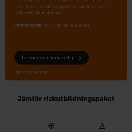
körsimulator. Övningsprogram för teoriprov och
elektronisk lärobok ingår.
Service språk:
finska,
engelska,
svenska
Läs mer och anmäla dig
Jämföra paketer
Jämför riskutbildningspaket