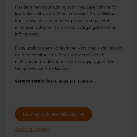
Riskidentifieringsutbildning som inkluderar bilhyra för
körskolans bil vid det första körprovet. En trafiklärare
från körskolan är med under provet, och paketet
innehåller också en 0,5 timmes övergångskörlektion
inför provet.
En av utbildningens körlektioner körs med riktig bil och
tre med körsimulator. Priset inkluderar även 4
nätbaserade teorilektioner, ett övningsprogram för
teoriprovet samt en lärobok.
Service språk:
finska,
engelska,
svenska
Läs mer och anmäla dig
Jämföra paketer