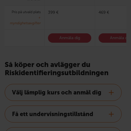
Pris på utvald plats
399 €
469 €
+
myndighetsavgifter
Anmäla dig
Anmäla dig
Så köper och avlägger du
Riskidentifieringsutbildningen
Välj lämplig kurs och anmäl dig
Få ett undervisningstillstånd