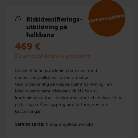
Körövningsbana!
Risk­identi­fierings­
utbildning på
halkbana
469
€
Du kan också betala via avbetalning
Riskidentifieringsutbildning för elever med
undervisningstillstånd kursen omfattar
teoriundervisning på webben samt körövning i en
körsimulator samt bilskolans bil. Hälften av
körövningen utförs i en körsimulator och en körlektion
på halkbana. Övningsprogram för teoriprov och
lärobok ingår.
Service språk:
finska,
engelska,
svenska