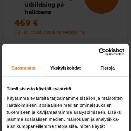
utbildning på
halkbana
469
€
Du kan också betala via avbetalning
Riskidentifieringsutbildning för elever med
undervisningstillstånd kursen omfattar
teoriundervisning på webben samt körövning i en
körsimulator samt bilskolans bil. Hälften av
Suostumus
Yksityiskohdat
Tietoja
körövningen utförs i en körsimulator och en körlektion
på halkbana. Övningsprogram för teoriprov och
lärobok ingår.
Tämä sivusto käyttää evästeitä
Service språk:
finska,
engelska,
svenska
Käytämme evästeitä tarjoamamme sisällön ja mainosten
räätälöimiseen, sosiaalisen median ominaisuuksien
tukemiseen ja kävijämäärämme analysoimiseen. Lisäksi
jaamme sosiaalisen median, mainosalan ja analytiikka-
alan kumppaneillemme tietoja siitä, miten käytät
Läs mer och anmäla dig