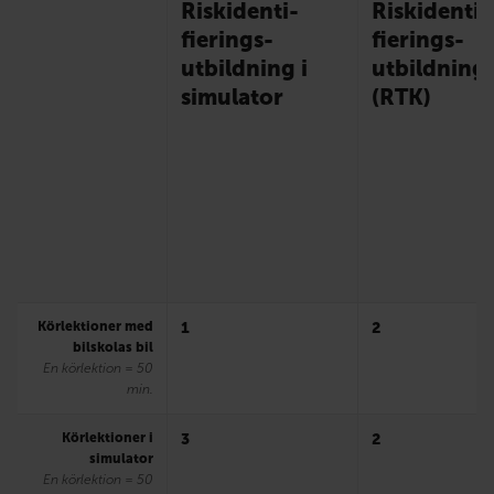
Risk­identi­
Risk­identi­
fierings­
fierings­
utbildning i
utbildning
simulator
(RTK)
Körlektioner med
1
2
bilskolas bil
En körlektion = 50
min.
Körlektioner i
3
2
simulator
En körlektion = 50