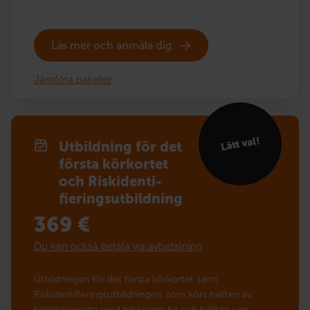
Läs mer och anmäla dig
Jämföra paketer
Lätt val!
Utbildning för det
första körkortet
och Risk­identi­
fierings­utbildning
369
€
Du kan också betala via avbetalning
Utbildningen för det första körkortet samt
Riskidentifieringsutbildningen, som körs hälften av
körlektionerna med bilskolans bil och hälften i en