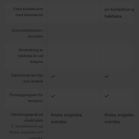
Extra körlektioner
en körlektion på
med bilskolas bil
halkbana
Extra körlektioner i
simulator
Användning av
bilskolas bil vid
körprov
Elektronisk lärmiljö
och lärobok
Övningsprogram för
teoriprov
Utbildningsspråk på
finska, engelska,
finska, engelska,
utvald plats
svenska
svenska
E-teorilektioner på
finska, engelska och
svenska.