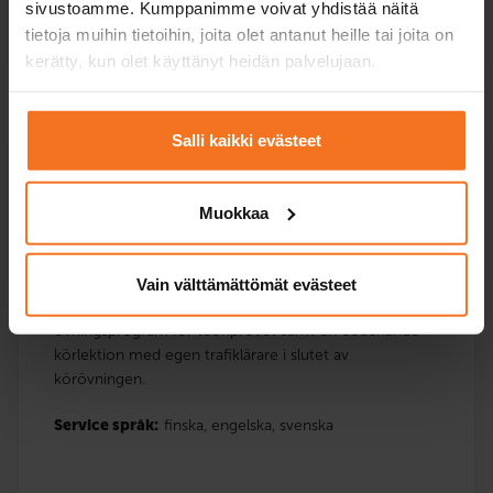
sivustoamme. Kumppanimme voivat yhdistää näitä
tietoja muihin tietoihin, joita olet antanut heille tai joita on
Jämföra paketer
kerätty, kun olet käyttänyt heidän palvelujaan.
Salli kaikki evästeet
Övning för körprovet kurs
469
€
Muokkaa
Du kan också betala via avbetalning
Omfattar teoriutbildningen för Utbildningen för det
Vain välttämättömät evästeet
första körkortet och Riskidentifieringsutbildningen,
övningsprogram för teoriprovet samt en coachande
körlektion med egen trafiklärare i slutet av
körövningen.
Service språk:
finska,
engelska,
svenska