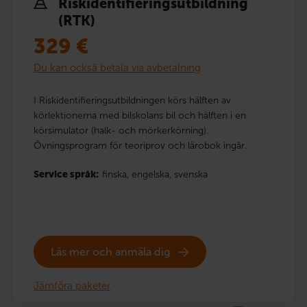
Risk­identi­fierings­utbildning
(RTK)
329
€
Du kan också betala via avbetalning
I Riskidentifieringsutbildningen körs hälften av
körlektionerna med bilskolans bil och hälften i en
körsimulator (halk- och mörkerkörning).
Övningsprogram för teoriprov och lärobok ingår.
Service språk:
finska,
engelska,
svenska
Läs mer och anmäla dig
Jämföra paketer