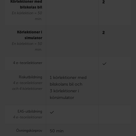
Körlektioner med
2
bilskolas bil
En körlektion = 50
min.
Körlektioner i
2
simulator
En körlektion = 50
min.
4 e-teorilektioner
Riskutbildning
1 körlektioner med
4 e-teorilektioner
bilskolans bil och
och 4 körlektioner
3 körlektioner i
körsimulator
EAS-utbildning
4 e-teorilektioner
Övningskörprov
50 min