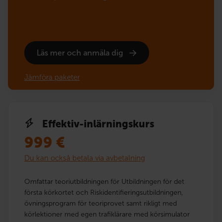
Läs mer och anmäla dig
Jämföra paketer
Effektiv-inlärningskurs
999
€
Du kan också betala via avbetalning
Omfattar teoriutbildningen för Utbildningen för det
första körkortet och Riskidentifieringsutbildningen,
övningsprogram för teoriprovet samt rikligt med
körlektioner med egen trafiklärare med körsimulator