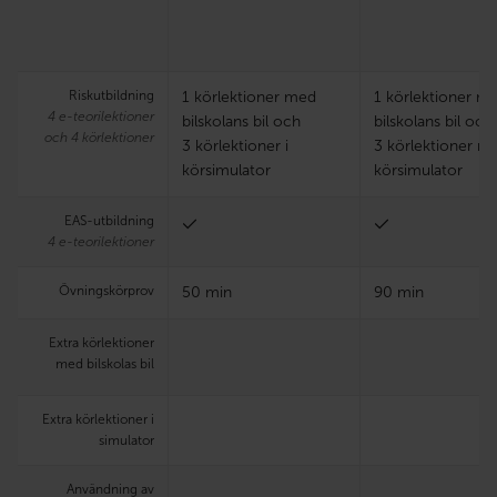
Riskutbildning
1 körlektioner med
1 körlektioner m
4 e-teorilektioner
bilskolans bil och
bilskolans bil och
och 4 körlektioner
3 körlektioner i
3 körlektioner m
körsimulator
körsimulator
EAS-utbildning
4 e-teorilektioner
Övningskörprov
50 min
90 min
Extra körlektioner
med bilskolas bil
Extra körlektioner i
simulator
Användning av