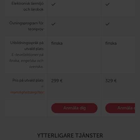
Elektronisk lärmiljö
och lärobok
Övningsprogram för
teoriprov
Utbildningsspråk på
finska
finska
utvald plats
E-teorilektioner på
finska, engelska och
svenska.
Pris på utvald plats
299 €
329 €
+
myndighetsavgifter
Anmäla dig
Anmäla dig
YTTERLIGARE TJÄNSTER