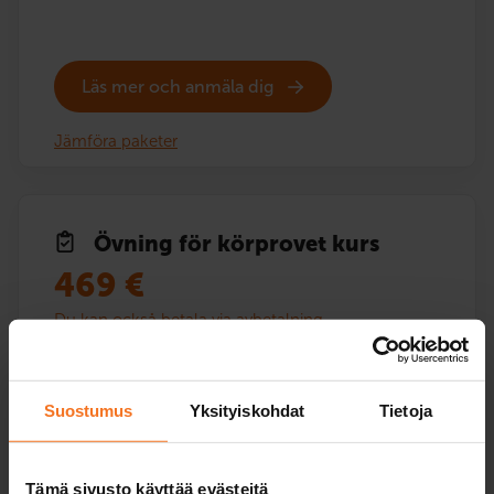
Läs mer och anmäla dig
Jämföra paketer
Övning för körprovet kurs
469
€
Du kan också betala via avbetalning
Omfattar teoriutbildningen för Utbildningen för det
första körkortet och Riskidentifieringsutbildningen,
Suostumus
Yksityiskohdat
Tietoja
övningsprogram för teoriprovet samt en coachande
körlektion med egen trafiklärare i slutet av
körövningen.
Tämä sivusto käyttää evästeitä