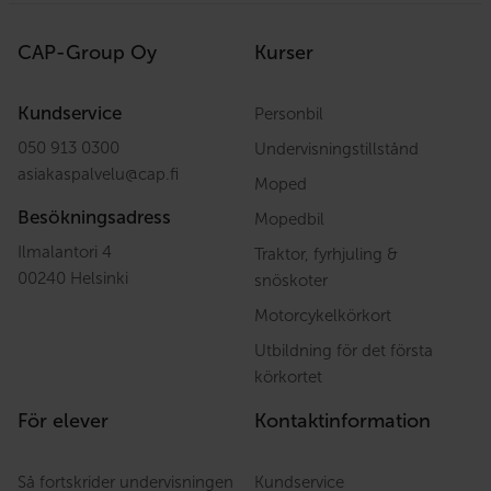
CAP-Group Oy
Kurser
Kundservice
Personbil
050 913 0300
Undervisningstillstånd
asiakaspalvelu
@
cap.fi
Moped
Besökningsadress
Mopedbil
Ilmalantori 4
Traktor, fyrhjuling &
00240 Helsinki
snöskoter
Motorcykelkörkort
Utbildning för det första
körkortet
För elever
Kontaktinformation
Så fortskrider undervisningen
Kundservice