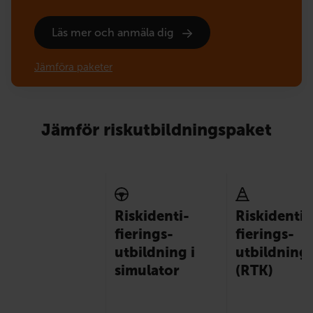
Läs mer och anmäla dig
Jämföra paketer
Jämför riskutbildningspaket
Risk­identi­
Risk­identi­
fierings­
fierings­
utbildning i
utbildning
simulator
(RTK)