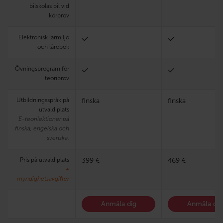
bilskolas bil vid
körprov
Elektronisk lärmiljö
och lärobok
Övningsprogram för
teoriprov
Utbildningsspråk på
finska
finska
utvald plats
E-teorilektioner på
finska, engelska och
svenska.
Pris på utvald plats
399 €
469 €
+
myndighetsavgifter
Anmäla dig
Anmäla dig