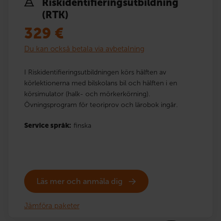
Risk­identi­fierings­utbildning
(RTK)
329
€
Du kan också betala via avbetalning
I Riskidentifieringsutbildningen körs hälften av
körlektionerna med bilskolans bil och hälften i en
körsimulator (halk- och mörkerkörning).
Övningsprogram för teoriprov och lärobok ingår.
Service språk:
finska
Läs mer och anmäla dig
Jämföra paketer