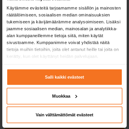
Service språk:
finska
Käytämme evästeitä tarjoamamme sisällön ja mainosten
räätälöimiseen, sosiaalisen median ominaisuuksien
tukemiseen ja kävijämäärämme analysoimiseen. Lisäksi
jaamme sosiaalisen median, mainosalan ja analytiikka-
alan kumppaneillemme tietoja siitä, miten käytät
Läs mer och anmäla dig
sivustoamme. Kumppanimme voivat yhdistää näitä
tietoja muihin tietoihin, joita olet antanut heille tai joita on
Jämföra paketer
kerätty, kun olet käyttänyt heidän palvelujaan.
Vi
reko
m
Salli kaikki evästeet
menderar!
Samlärning-kurs
519
€
Muokkaa
Du kan också betala via avbetalning
Omfattar teoriutbildningen för Utbildningen för det
Vain välttämättömät evästeet
första körkortet och Riskidentifieringsutbildningen,
övningsprogram för teoriprovet samt körlektioner