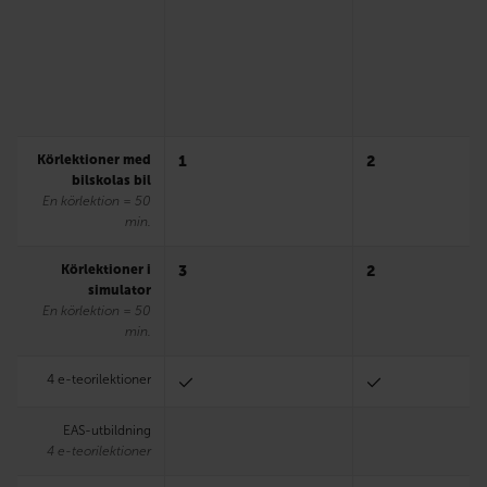
Körlektioner med
1
2
bilskolas bil
En körlektion = 50
min.
Körlektioner i
3
2
simulator
En körlektion = 50
min.
4 e-teorilektioner
EAS-utbildning
4 e-teorilektioner