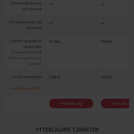
Elektronisk lärmiljö
och lärobok
Övningsprogram för
teoriprov
Utbildningsspråk på
finska
finska
utvald plats
E-teorilektioner på
finska, engelska och
svenska.
Pris på utvald plats
249 €
309 €
+
myndighetsavgifter
Anmäla dig
Anmäla dig
YTTERLIGARE TJÄNSTER