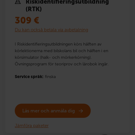
Risk­identi­fierings­utbildning
(RTK)
309
€
Du kan också betala via avbetalning
I Riskidentifieringsutbildningen körs hälften av
körlektionerna med bilskolans bil och hälften i en
körsimulator (halk- och mörkerkörning).
Övningsprogram för teoriprov och lärobok ingår.
Service språk:
finska
Läs mer och anmäla dig
Jämföra paketer