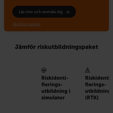
Läs mer och anmäla dig
Jämföra paketer
Jämför riskutbildningspaket
Risk­identi­
Risk­identi­
fierings­
fierings­
utbildning i
utbildning
simulator
(RTK)