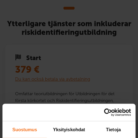
Ytterligare tjänster som inkluderar
riskidentifieringutbildning
Start
379
€
Du kan också betala via avbetalning
Omfattar teoriutbildningen för Utbildningen för det
första körkortet och Riskidentifieringsutbildningen,
övningsprogram för teoriprovet samt en körlektion
med egen trafiklärare i början av körövningen.
Service språk:
finska
Suostumus
Yksityiskohdat
Tietoja