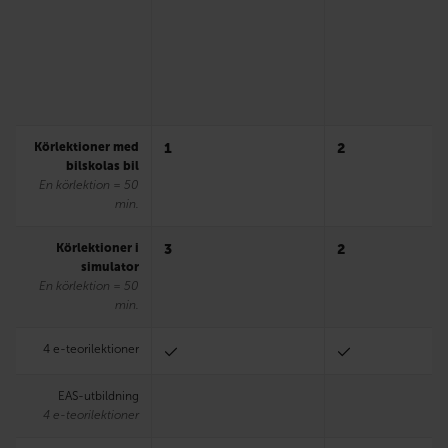
Körlektioner med
1
2
bilskolas bil
En körlektion = 50
min.
Körlektioner i
3
2
simulator
En körlektion = 50
min.
4 e-teorilektioner
EAS-utbildning
4 e-teorilektioner