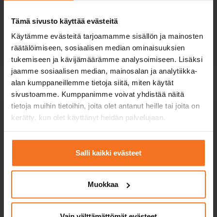
Tämä sivusto käyttää evästeitä
Käytämme evästeitä tarjoamamme sisällön ja mainosten
Läs mer och anmäla dig
räätälöimiseen, sosiaalisen median ominaisuuksien
tukemiseen ja kävijämäärämme analysoimiseen. Lisäksi
Jämföra paketer
jaamme sosiaalisen median, mainosalan ja analytiikka-
alan kumppaneillemme tietoja siitä, miten käytät
sivustoamme. Kumppanimme voivat yhdistää näitä
Övning för körprovet kurs
tietoja muihin tietoihin, joita olet antanut heille tai joita on
kerätty, kun olet käyttänyt heidän palvelujaan.
449
€
Du kan också betala via avbetalning
Salli kaikki evästeet
Omfattar teoriutbildningen för Utbildningen för det
första körkortet och Riskidentifieringsutbildningen,
Muokkaa
övningsprogram för teoriprovet samt en coachande
körlektion med egen trafiklärare i slutet av
körövningen.
Vain välttämättömät evästeet