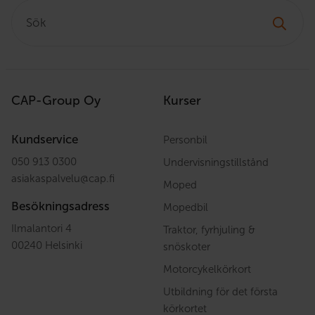
Sök:
CAP-Group Oy
Kurser
Kundservice
Personbil
050 913 0300
Undervisningstillstånd
asiakaspalvelu
@
cap.fi
Moped
Besökningsadress
Mopedbil
Ilmalantori 4
Traktor, fyrhjuling &
00240 Helsinki
snöskoter
Motorcykelkörkort
Utbildning för det första
körkortet