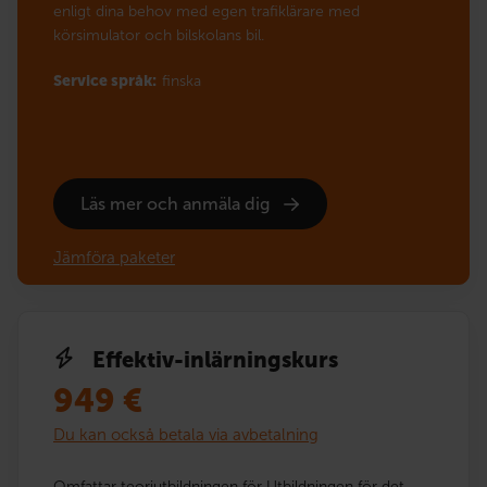
enligt dina behov med egen trafiklärare med
körsimulator och bilskolans bil.
Service språk:
finska
Läs mer och anmäla dig
Jämföra paketer
Effektiv-inlärningskurs
949
€
Du kan också betala via avbetalning
Omfattar teoriutbildningen för Utbildningen för det