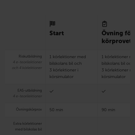
Start
Övning för
körprovet 
Riskutbildning
1 körlektioner med
1 körlektioner m
4 e-teorilektioner
bilskolans bil och
bilskolans bil och
och 4 körlektioner
3 körlektioner i
3 körlektioner m
körsimulator
körsimulator
EAS-utbildning
4 e-teorilektioner
Övningskörprov
50 min
90 min
Extra körlektioner
med bilskolas bil