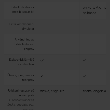
Extra körlektioner
en körlektion på
med bilskolas bil
halkbana
Extra körlektioner i
simulator
Användning av
bilskolas bil vid
körprov
Elektronisk lärmiljö
och lärobok
Övningsprogram för
teoriprov
Utbildningsspråk på
finska, engelska
finska, engelska
utvald plats
E-teorilektioner på
finska, engelska och
svenska.