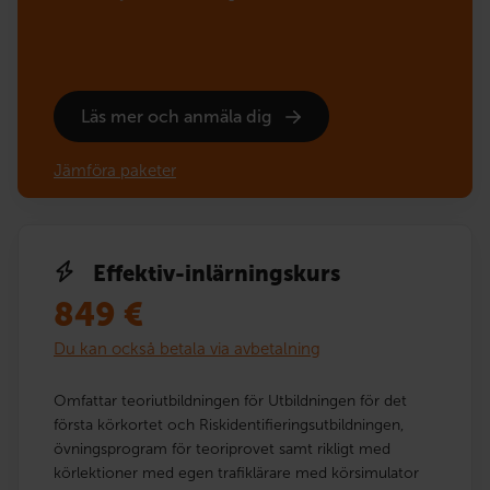
Läs mer och anmäla dig
Jämföra paketer
Effektiv-inlärningskurs
849
€
Du kan också betala via avbetalning
Omfattar teoriutbildningen för Utbildningen för det
första körkortet och Riskidentifieringsutbildningen,
övningsprogram för teoriprovet samt rikligt med
körlektioner med egen trafiklärare med körsimulator