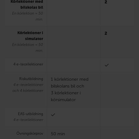
Körlektioner med
2
bilskolas bil
En körlektion = 50
min.
Körlektioner i
2
simulator
En körlektion = 50
min.
4 e-teorilektioner
Riskutbildning
1 körlektioner med
4 e-teorilektioner
bilskolans bil och
och 4 körlektioner
3 körlektioner i
körsimulator
EAS-utbildning
4 e-teorilektioner
Övningskörprov
50 min