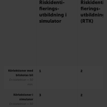
Risk­identi­
Risk­identi­
fierings­
fierings­
utbildning i
utbildning
simulator
(RTK)
Körlektioner med
1
2
bilskolas bil
En körlektion = 50
min.
Körlektioner i
3
2
simulator
En körlektion = 50