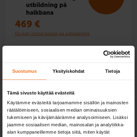
utbildning på
halkbana
469
€
Du kan också betala via avbetalning
Riskidentifieringsutbildning för elever med
undervisningstillstånd kursen omfattar
teoriundervisning på webben samt körövning i en
körsimulator samt bilskolans bil. Hälften av
Suostumus
Yksityiskohdat
Tietoja
körövningen utförs i en körsimulator och en körlektion
på halkbana. Övningsprogram för teoriprov och
lärobok ingår.
Tämä sivusto käyttää evästeitä
Service språk:
finska,
engelska
Käytämme evästeitä tarjoamamme sisällön ja mainosten
räätälöimiseen, sosiaalisen median ominaisuuksien
tukemiseen ja kävijämäärämme analysoimiseen. Lisäksi
jaamme sosiaalisen median, mainosalan ja analytiikka-
alan kumppaneillemme tietoja siitä, miten käytät
Läs mer och anmäla dig