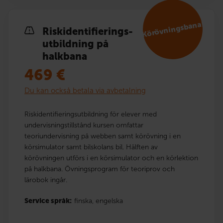
Körövningsbana!
Risk­identi­fierings­
utbildning på
halkbana
469
€
Du kan också betala via avbetalning
Riskidentifieringsutbildning för elever med
undervisningstillstånd kursen omfattar
teoriundervisning på webben samt körövning i en
körsimulator samt bilskolans bil. Hälften av
körövningen utförs i en körsimulator och en körlektion
på halkbana. Övningsprogram för teoriprov och
lärobok ingår.
Service språk:
finska,
engelska