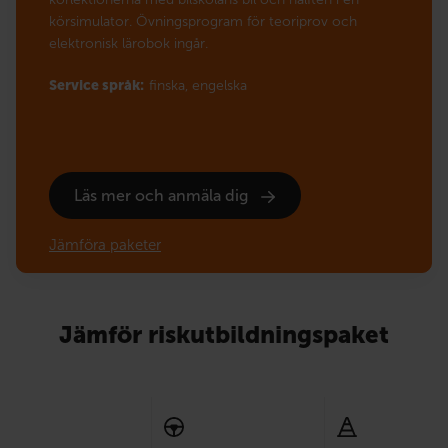
körsimulator. Övningsprogram för teoriprov och
elektronisk lärobok ingår.
Service språk:
finska,
engelska
Läs mer och anmäla dig
Jämföra paketer
Jämför riskutbildningspaket