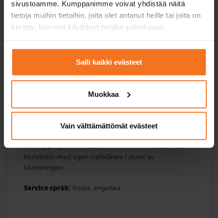
sivustoamme. Kumppanimme voivat yhdistää näitä
tietoja muihin tietoihin, joita olet antanut heille tai joita on
Jämföra paketer
kerätty, kun olet käyttänyt heidän palvelujaan.
Salli kaikki evästeet
Övning för körprovet kurs
469
€
Muokkaa
Du kan också betala via avbetalning
Omfattar teoriutbildningen för Utbildningen för det
Vain välttämättömät evästeet
första körkortet och Riskidentifieringsutbildningen,
övningsprogram för teoriprovet samt en coachande
körlektion med egen trafiklärare i slutet av
körövningen.
Service språk:
finska,
engelska