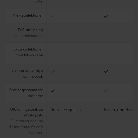
min.
4 e-teorilektioner
EAS-utbildning
4 e-teorilektioner
Extra körlektioner
med bilskolas bil
Elektronisk lärmiljö
och lärobok
Övningsprogram för
teoriprov
Utbildningsspråk på
finska, engelska
finska, engelska
utvald plats
E-teorilektioner på
finska, engelska och
svenska.