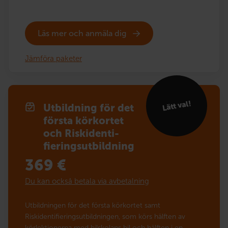
Läs mer och anmäla dig
Jämföra paketer
Lätt val!
Utbildning för det
första körkortet
och Risk­identi­
fierings­utbildning
369
€
Du kan också betala via avbetalning
Utbildningen för det första körkortet samt
Riskidentifieringsutbildningen, som körs hälften av
körlektionerna med bilskolans bil och hälften i en