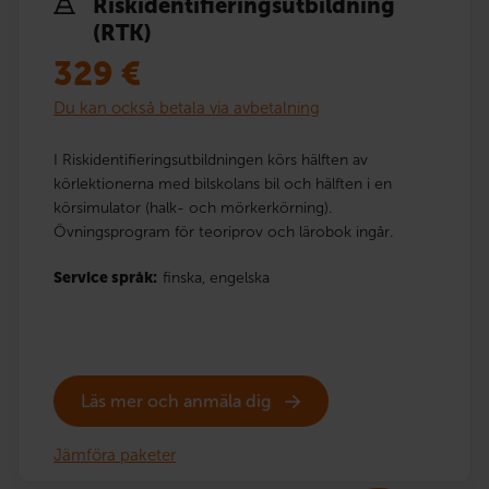
Risk­identi­fierings­utbildning
(RTK)
329
€
Du kan också betala via avbetalning
I Riskidentifieringsutbildningen körs hälften av
körlektionerna med bilskolans bil och hälften i en
körsimulator (halk- och mörkerkörning).
Övningsprogram för teoriprov och lärobok ingår.
Service språk:
finska,
engelska
Läs mer och anmäla dig
Jämföra paketer