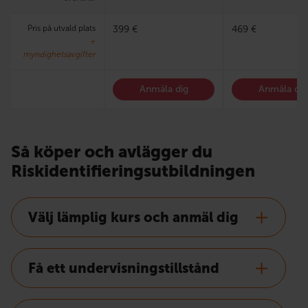
Pris på utvald plats
399 €
469 €
+
myndighetsavgifter
Anmäla dig
Anmäla dig
Så köper och avlägger du
Riskidentifieringsutbildningen
Välj lämplig kurs och anmäl dig
Få ett undervisningstillstånd