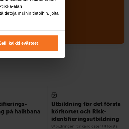
tiikka-alan
ietoja muihin tietoihin, joita
dig
Salli kaikki evästeet
i­fierings­
Utbildning för det första
ng på halkbana
körkortet och Risk­
identi­fierings­utbildning
Utbildningen för kandidater till första