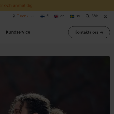
er och anmäl dig
Turenki
fi
en
sv
Sök
r
Kundservice
Kontakta oss