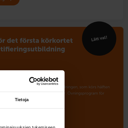
Lätt val!
ör det första körkortet
ti­fierings­utbildning
betalning
örkortet samt Riskidentifieringsutbildningen, som körs hälften
lans bil och hälften i en körsimulator. Övningsprogram för
obok ingår.
Tietoja
ska
 ominaisuuksien tukemiseen