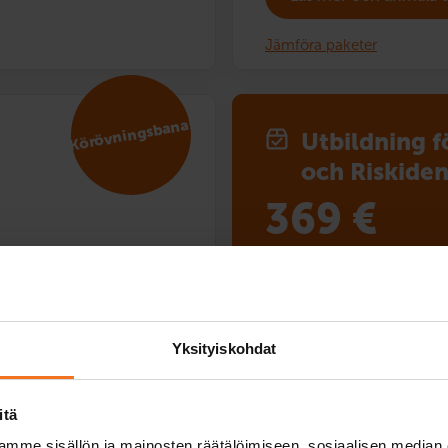
Jämföra paketer
Körövningsbana!
Utbildning f
och Risk­iden
369
€
Du kan också betala via av
nd kursen omfattar
Utbildningen för det första k
amt bilskolans bil. Hälften
av körlektionerna med bilsko
halkbana. Övningsprogram för
teoriprov och elektronisk lär
Yksityiskohdat
Service språk:
finska,
engel
itä
mme sisällön ja mainosten räätälöimiseen, sosiaalisen median