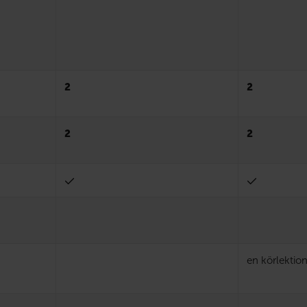
2
2
2
2
en körlektio