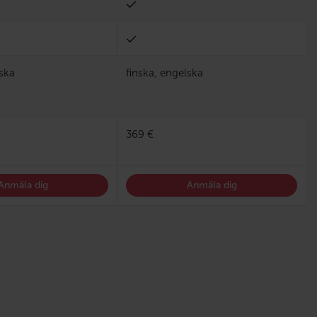
lska
finska, engelska
369 €
Anmäla dig
Anmäla dig