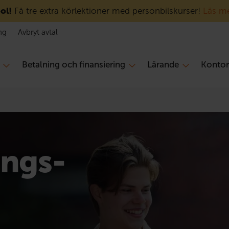
ol!
Få tre extra körlektioner med personbilskurser!
Läs m
ng
Avbryt avtal
Betalning och finansiering
Lärande
Konto
ings­