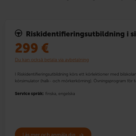
Risk­identi­fierings­utbildning i 
299
€
Du kan också betala via avbetalning
I Riskidentifieringsutbildning körs ett körlektioner med bilskolan
körsimulator (halk- och mörkerkörning). Övningsprogram för t
Service språk:
finska,
engelska
Läs mer och anmäla dig