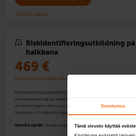
Jämföra paketer
Risk­identi­fierings­utbildning på
halkbana
469
€
Du kan också betala via avbetalning
Riskidentifieringsutbildning för elever med undervisningstillstå
teoriundervisning på webben samt körövning i en körsimulator s
av körövningen utförs i en körsimulator och en körlektion på 
Suostumus
teoriprov och lärobok ingår.
Service språk:
finska,
engelska
Tämä sivusto käyttää eväste
Käytämme evästeitä tarjoama