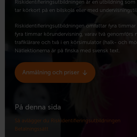
Riskidentifieringsutbildningen är en utbildning som 
tar körkort på en bilskola eller med undervisningstil
Riskidentifieringsutbildningen omfattar fyra timma
fyra timmar körundervisning, varav två genomförs 
trafiklärare och två i en körsimulator (halk- och mö
Nätlektionerna är på finska med svensk text.
Anmälning och priser
På denna sida
Så avlägger du Riskidentifieringsutbildningen
Betalningssätt