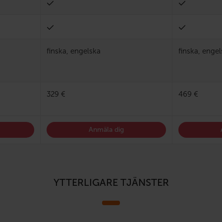
finska, engelska
finska, enge
329 €
469 €
Anmäla dig
YTTERLIGARE TJÄNSTER