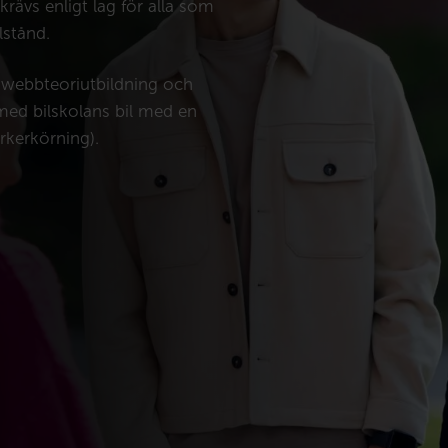
krävs enligt lag för alla som
lstånd.
r webbteoriutbildning och
med bilskolans bil med en
rkerkörning).