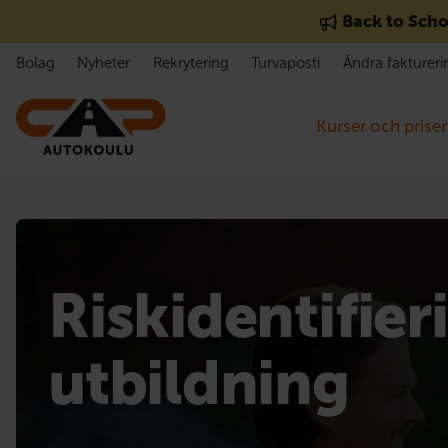
Gå till innehåll
Back to Scho
Bolag
Nyheter
Rekrytering
Turvaposti
Ändra faktureri
Kurser och priser
Riskidentifier
utbildning