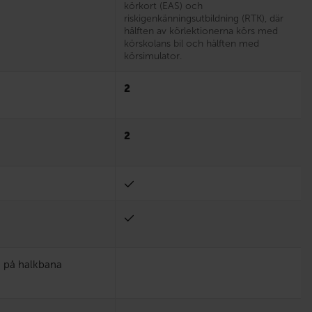
körkort (EAS) och
riskigenkänningsutbildning (RTK), där
hälften av körlektionerna körs med
körskolans bil och hälften med
körsimulator.
2
2
n på halkbana