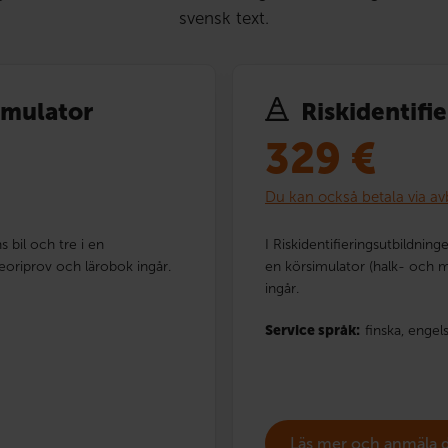
svensk text.
simulator
Risk­identi­f
329
€
Du kan också betala via av
s bil och tre i en
I Riskidentifieringsutbildning
eoriprov och lärobok ingår.
en körsimulator (halk- och 
ingår.
Service språk:
finska,
engel
Läs mer och anmäla 