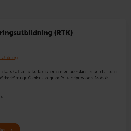
ierings­utbildning (RTK)
betalning
en körs hälften av körlektionerna med bilskolans bil och hälften i
mörkerkörning). Övningsprogram för teoriprov och lärobok
ska
dig