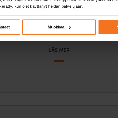
n kerätty, kun olet käyttänyt heidän palvelujaan.
Les mer
ästeet
Muokkaa
LÄS MER