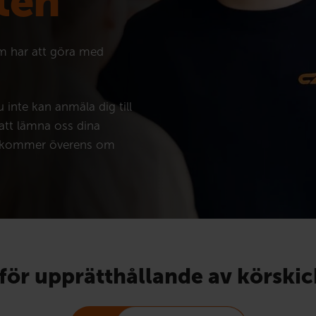
ten
om har att göra med
u inte kan anmäla dig till
att lämna oss dina
en kommer överens om
för upprätthållande av körski