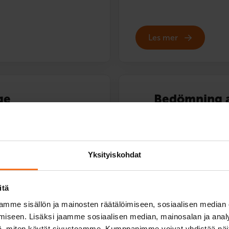
Les mer
ge
Bedömning a
390
€
Du kan också betala via av
Yksityiskohdat
Bedömning av hjälpreglage.
Användningen av hjälpreglag
itä
bedömning av körförmågan.
mme sisällön ja mainosten räätälöimiseen, sosiaalisen median
Service språk:
finska,
engel
iseen. Lisäksi jaamme sosiaalisen median, mainosalan ja analy
, miten käytät sivustoamme. Kumppanimme voivat yhdistää näitä t