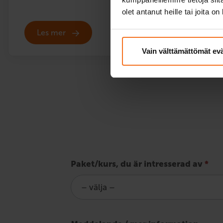
olet antanut heille tai joita o
Les mer
Vain välttämättömät ev
Fråga
Paket/kurs, du är intresserad av
*
om
utbildning
för