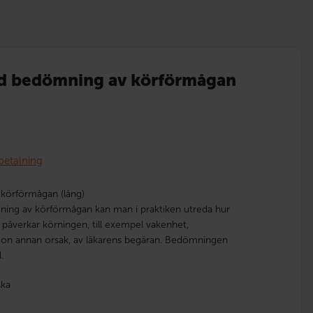
d bedömning av körförmågan
betalning
körförmågan (lång)
ing av körförmågan kan man i praktiken utreda hur
et påverkar körningen, till exempel vakenhet,
ågon annan orsak, av läkarens begäran. Bedömningen
.
ska