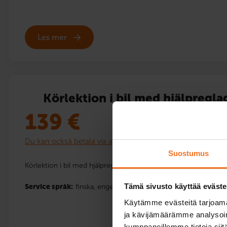
Les mer
Körlektion i bil med hjälpregla
139
€
Du kan också betala via avbetalning
Suostumus
Körlektion i bil med hjälpreglage.
Tämä sivusto käyttää eväste
Service språk:
finska,
engelska
Käytämme evästeitä tarjoama
ja kävijämäärämme analysoim
kumppaneillemme tietoja siitä