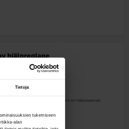
v hjälpreglage
betalning
Tietoja
e utreds och övas, därefter genomförs en hälsobaserad
 ominaisuuksien tukemiseen
ska
tiikka-alan
ietoja muihin tietoihin, joita