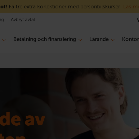
ol!
Få tre extra körlektioner med personbilskurser!
Läs m
ng
Avbryt avtal
Betalning och finansiering
Lärande
Konto
de av