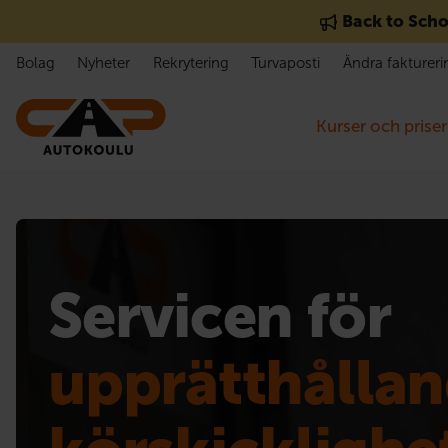
Gå till innehåll
Back to Scho
Bolag
Nyheter
Rekrytering
Turvaposti
Ändra faktureri
Kurser och priser
Servicen för
upprätthållan