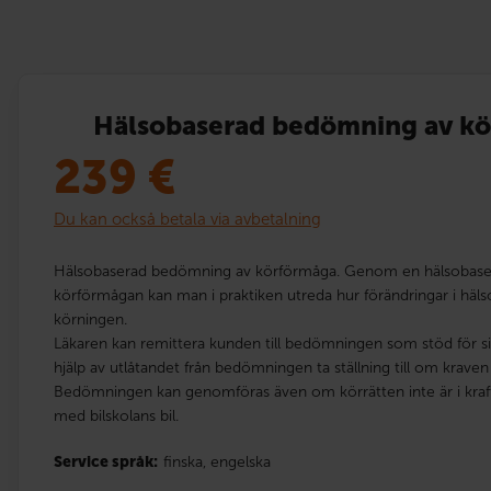
Hälsobaserad bedömning av k
239
€
Du kan också betala via avbetalning
Hälsobaserad bedömning av körförmåga. Genom en hälsobas
körförmågan kan man i praktiken utreda hur förändringar i hälso
körningen.
Läkaren kan remittera kunden till bedömningen som stöd för s
hjälp av utlåtandet från bedömningen ta ställning till om kraven 
Bedömningen kan genomföras även om körrätten inte är i kr
med bilskolans bil.
Service språk:
finska,
engelska