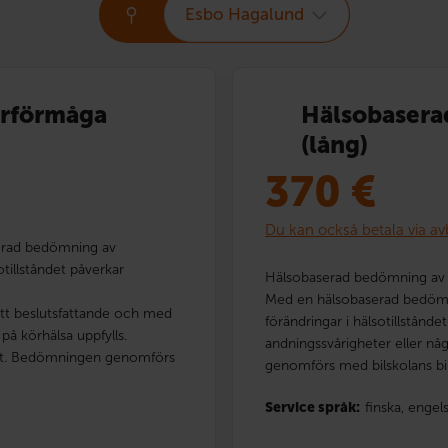
Esbo Hagalund
örförmåga
Hälsobasera
(lång)
370
€
Du kan också betala via av
erad bedömning av
tillståndet påverkar
Hälsobaserad bedömning av 
Med en hälsobaserad bedömn
itt beslutsfattande och med
förändringar i hälsotillstånd
på körhälsa uppfylls.
andningssvårigheter eller n
aft. Bedömningen genomförs
genomförs med bilskolans bil
Service språk:
finska,
engel