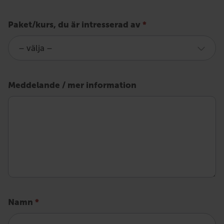
Fråga
Paket/kurs, du är intresserad av
*
om
utbildning
för
Meddelande / mer information
underhåll
av
körkunskaper
Namn
*