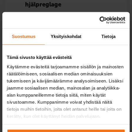
hjälpreglage
139
€
Du kan också betala via avbetalning
Suostumus
Yksityiskohdat
Tietoja
Körlektion i bil med hjälpreglage.
Service språk:
finska,
engelska
Tämä sivusto käyttää evästeitä
Käytämme evästeitä tarjoamamme sisällön ja mainosten
räätälöimiseen, sosiaalisen median ominaisuuksien
tukemiseen ja kävijämäärämme analysoimiseen. Lisäksi
Les mer
jaamme sosiaalisen median, mainosalan ja analytiikka-
alan kumppaneillemme tietoja siitä, miten käytät
sivustoamme. Kumppanimme voivat yhdistää näitä
tietoja muihin tietoihin, joita olet antanut heille tai joita on
Bedömning av hjälpreglage
kerätty, kun olet käyttänyt heidän palvelujaan.
390
€