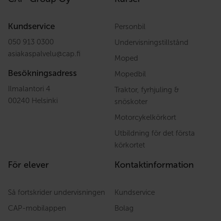
Kundservice
Personbil
050 913 0300
Undervisningstillstånd
asiakaspalvelu
@
cap.fi
Moped
Besökningsadress
Mopedbil
Ilmalantori 4
Traktor, fyrhjuling &
00240 Helsinki
snöskoter
Motorcykelkörkort
Utbildning för det första
körkortet
För elever
Kontaktinformation
Så fortskrider undervisningen
Kundservice
CAP-mobilappen
Bolag