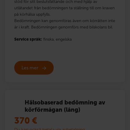
stöd för sitt beslutsfattande och med hjälp av
utlåtandet från bedömningen ta ställning till om kraven
på körhälsa uppfylls.
Bedömningen kan genomföras även om körrätten inte
är i kraft. Bedömningen genomförs med bilskolans bil.
Service språk:
finska,
engelska
Les mer
Hälsobaserad bedömning av
körförmågan (lång)
370
€
Du kan också betala via avbetalning