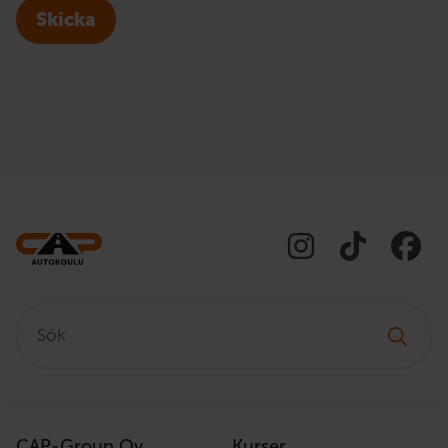
Skicka
Sök:
CAP-Group Oy
Kurser