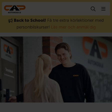
Gå till innehåll
Back to School!
Få tre extra körlektioner med
personbilskurser!
Läs mer och anmäl dig