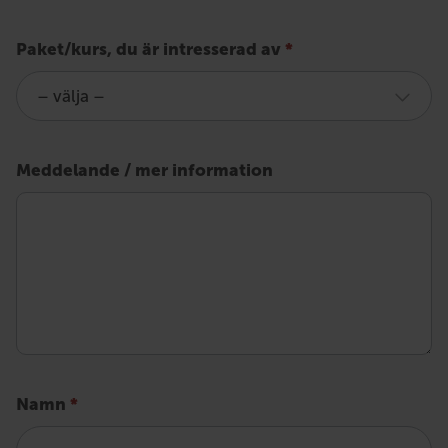
Fråga
Paket/kurs, du är intresserad av
*
om
utbildning
för
Meddelande / mer information
underhåll
av
körkunskaper
Namn
*