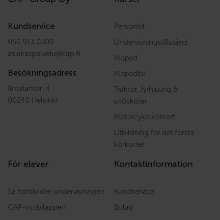
Kundservice
Personbil
050 913 0300
Undervisningstillstånd
asiakaspalvelu
@
cap.fi
Moped
Besökningsadress
Mopedbil
Ilmalantori 4
Traktor, fyrhjuling &
00240 Helsinki
snöskoter
Motorcykelkörkort
Utbildning för det första
körkortet
För elever
Kontaktinformation
Så fortskrider undervisningen
Kundservice
CAP-mobilappen
Bolag