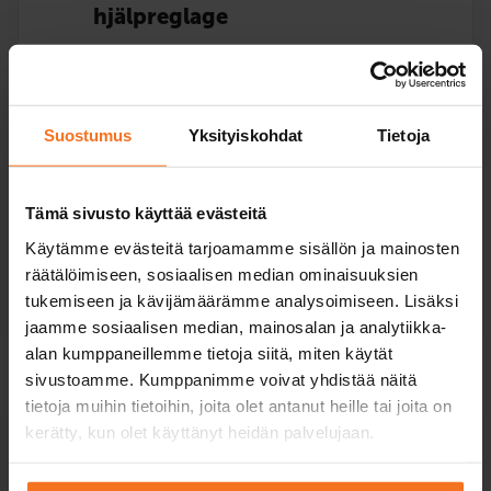
hjälpreglage
139
€
Du kan också betala via avbetalning
Suostumus
Yksityiskohdat
Tietoja
Körlektion i bil med hjälpreglage.
Service språk:
finska,
svenska,
engelska
Tämä sivusto käyttää evästeitä
Käytämme evästeitä tarjoamamme sisällön ja mainosten
räätälöimiseen, sosiaalisen median ominaisuuksien
tukemiseen ja kävijämäärämme analysoimiseen. Lisäksi
Les mer
jaamme sosiaalisen median, mainosalan ja analytiikka-
alan kumppaneillemme tietoja siitä, miten käytät
sivustoamme. Kumppanimme voivat yhdistää näitä
tietoja muihin tietoihin, joita olet antanut heille tai joita on
Bedömning av hjälpreglage
kerätty, kun olet käyttänyt heidän palvelujaan.
390
€