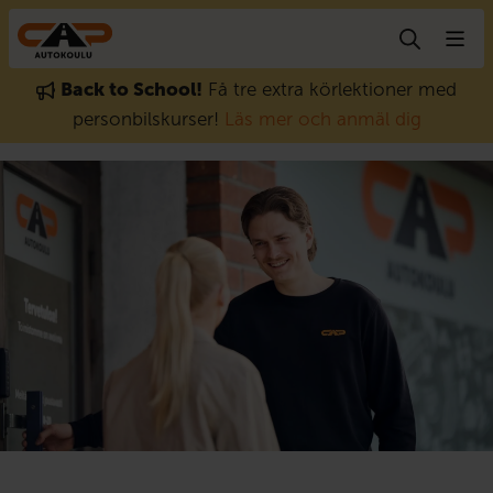
Gå till innehåll
Back to School!
Få tre extra körlektioner med
personbilskurser!
Läs mer och anmäl dig