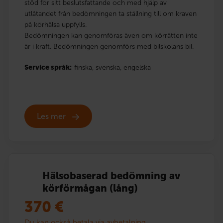
stöd för sitt beslutsfattande och med hjälp av
utlåtandet från bedömningen ta ställning till om kraven
på körhälsa uppfylls.
Bedömningen kan genomföras även om körrätten inte
är i kraft. Bedömningen genomförs med bilskolans bil.
Service språk:
finska,
svenska,
engelska
Les mer
Hälsobaserad bedömning av
körförmågan (lång)
370
€
Du kan också betala via avbetalning