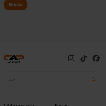
Skicka
Sök:
CAP-Group Oy
Kurser