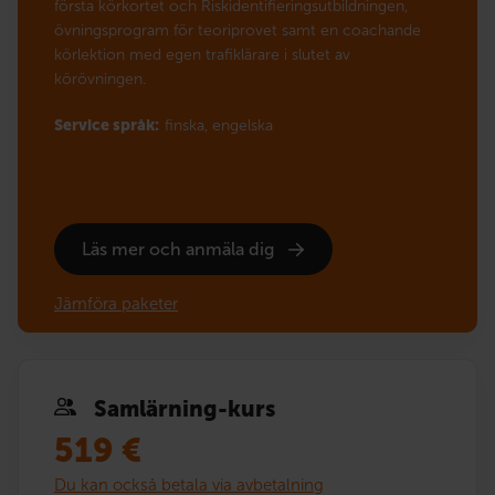
första körkortet och Riskidentifieringsutbildningen,
övningsprogram för teoriprovet samt en coachande
körlektion med egen trafiklärare i slutet av
körövningen.
Service språk:
finska,
engelska
Läs mer och anmäla dig
Jämföra paketer
Samlärning-kurs
519
€
Du kan också betala via avbetalning