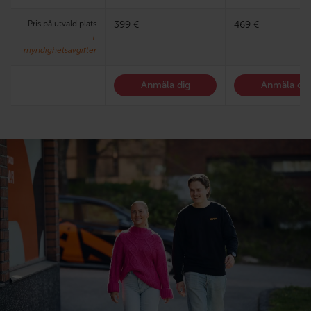
Pris på utvald plats
399 €
469 €
+
myndighetsavgifter
Anmäla dig
Anmäla dig