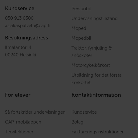
Kundservice
Personbil
050 913 0300
Undervisningstillstånd
asiakaspalvelu
@
cap.fi
Moped
Besökningsadress
Mopedbil
Ilmalantori 4
Traktor, fyrhjuling &
00240 Helsinki
snöskoter
Motorcykelkörkort
Utbildning för det första
körkortet
För elever
Kontaktinformation
Så fortskrider undervisningen
Kundservice
CAP-mobilappen
Bolag
Teorilektioner
Faktureringsinstruktioner