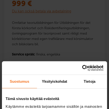
999
€
Du kan också betala via avbetalning
Omfattar teoriutbildningen för Utbildningen för det
första körkortet och Riskidentifieringsutbildningen,
övningsprogram för teoriprovet samt rikligt med
körlektioner med egen trafiklärare med körsimulator
och bilskolans bil.
Service språk:
finska,
engelska
Suostumus
Yksityiskohdat
Tietoja
Läs mer och anmäla dig
Jämföra paketer
Tämä sivusto käyttää evästeitä
Käytämme evästeitä tarjoamamme sisällön ja mainosten