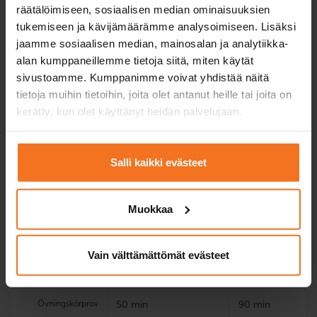
räätälöimiseen, sosiaalisen median ominaisuuksien
Jämför kombinationskurser för
tukemiseen ja kävijämäärämme analysoimiseen. Lisäksi
undervisningstillstånd
jaamme sosiaalisen median, mainosalan ja analytiikka-
alan kumppaneillemme tietoja siitä, miten käytät
sivustoamme. Kumppanimme voivat yhdistää näitä
tietoja muihin tietoihin, joita olet antanut heille tai joita on
kerätty, kun olet käyttänyt heidän palvelujaan.
Start
Övning för
körprovet 
Salli kaikki evästeet
Riskutbildning
1 körlektioner med
1 körlektioner m
4 e-teorilektioner
bilskolans bil och
bilskolans bil och
och 4 körlektioner
Muokkaa
3 körlektioner i
3 körlektioner m
körsimulator
körsimulator
Vain välttämättömät evästeet
EAS-utbildning
4 e-teorilektioner
Övningskörprov
50 min
90 min