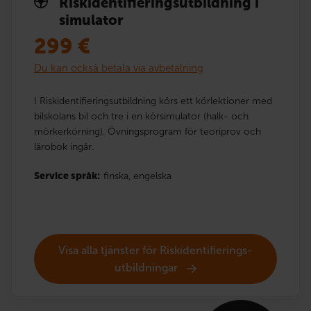
Risk­identi­fierings­utbildning i
simulator
299
€
Du kan också betala via avbetalning
I Riskidentifieringsutbildning körs ett körlektioner med
bilskolans bil och tre i en körsimulator (halk- och
mörkerkörning). Övningsprogram för teoriprov och
lärobok ingår.
Service språk:
finska,
engelska
Visa alla tjänster för Risk­identi­fierings­
utbildningar