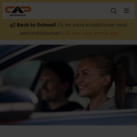
Gå till innehåll
Back to School!
Få tre extra körlektioner med
personbilskurser!
Läs mer och anmäl dig