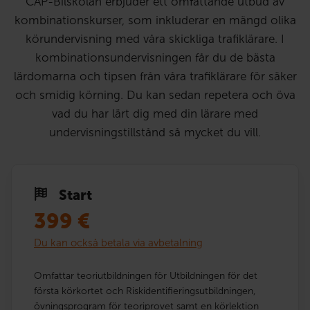
CAP-Bilskolan erbjuder ett omfattande utbud av
kombinationskurser, som inkluderar en mängd olika
körundervisning med våra skickliga trafiklärare. I
kombinationsundervisningen får du de bästa
lärdomarna och tipsen från våra trafiklärare för säker
och smidig körning. Du kan sedan repetera och öva
vad du har lärt dig med din lärare med
undervisningstillstånd så mycket du vill.
Start
399
€
Du kan också betala via avbetalning
Omfattar teoriutbildningen för Utbildningen för det
första körkortet och Riskidentifieringsutbildningen,
övningsprogram för teoriprovet samt en körlektion