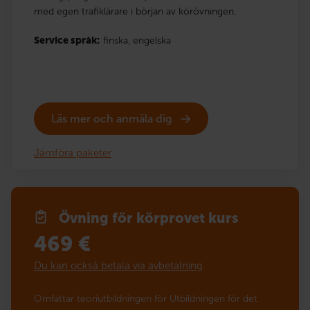
med egen trafiklärare i början av körövningen.
Service språk:
finska,
engelska
Läs mer och anmäla dig
Jämföra paketer
Övning för körprovet kurs
469
€
Du kan också betala via avbetalning
Omfattar teoriutbildningen för Utbildningen för det